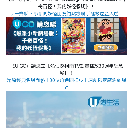
奇百怪！我的妖怪假期》！
↓一齊睇下小新同妖怪朋友們點樣聯手拯救屋企人啦↓
《U GO》請您去【名偵探柯南TV動畫播放30週年紀念
展】！
還原經典名場面📹＋30位角色同框📸＋原創限定感謝劇場
🍿