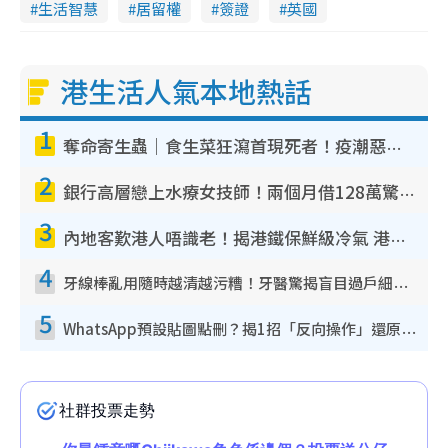
生活智慧
居留權
簽證
英國
港生活人氣本地熱話
1
奪命寄生蟲｜食生菜狂瀉首現死者！疫潮惡化錄1.8萬宗病例 揭洗菜3大謬誤
2
銀行高層戀上水療女技師！兩個月借128萬驚覺「沉船」沉落火海 揭背後疑似邪教操控賣淫
3
內地客歎港人唔識老！揭港鐵保鮮級冷氣 港人求放過：咪投訴
4
牙線棒亂用隨時越清越污糟！牙醫驚揭盲目過戶細菌恐致蛀牙：呢種先係日常真保養
5
WhatsApp預設貼圖點刪？揭1招「反向操作」還原簡潔介面 附3步實測教學