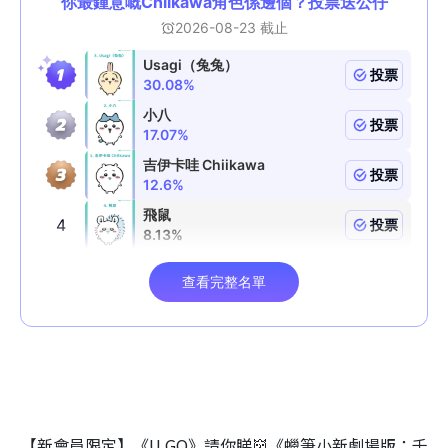
【新會員限定】《U GO》請你睇👹《蠟筆小新劇場版：千