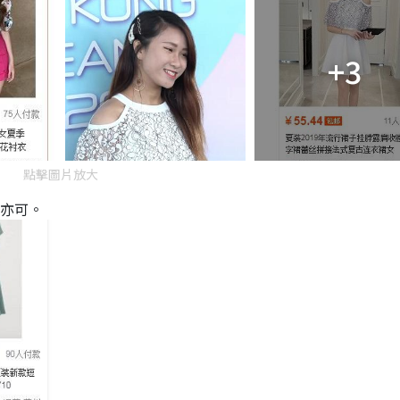
+3
點擊圖片放大
街亦可。