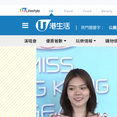
HK
Travel
Food
Beauty
熱門關鍵字：
公屋
演唱會
優惠著數
玩樂情報
購物