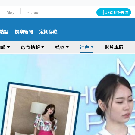
Blog
e-zone
U GO搵好去處
熱話
娛樂新聞
定期存款
情報
飲食情報
娛樂
社會
影片專區