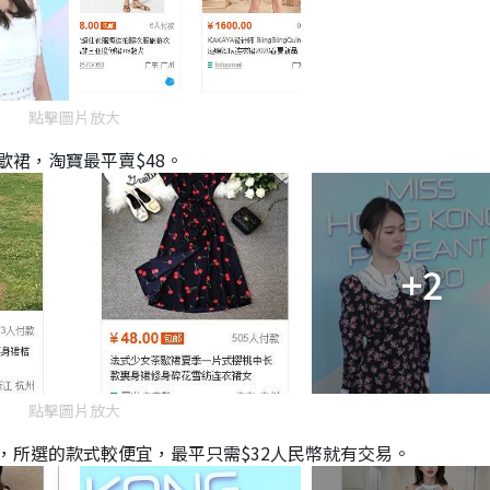
點擊圖片放大
裙，淘寶最平賣$48。
+2
點擊圖片放大
，所選的款式較便宜，最平只需$32人民幣就有交易。