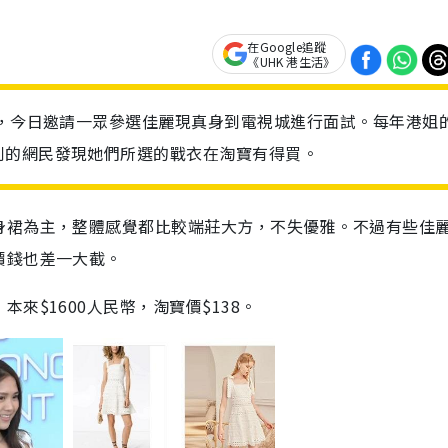
在Google追蹤
《UHK 港生活》
後，今日邀請一眾參選佳麗現真身到電視城進行面試。每年港姐
利的網民發現她們所選的戰衣在淘寶有得買。
身裙為主，整體感覺都比較端莊大方，不失優雅。不過有些佳
價錢也差一大截。
來$1600人民幣，淘寶價$138。