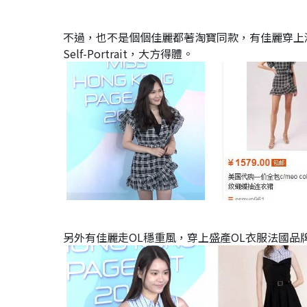
不過，也不是個個佳麗都著淘寶同款，有佳麗穿上澳
Self-Portrait，大方得體。
另外有佳麗走OL穩重風，穿上盛產OL衣服法國品牌bre