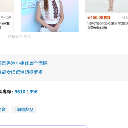
點擊圖片放大
位參選香港小姐佳麗全面睇
高質靚女候選港姐逐個捉
報料專線:
9610 1996
淘寶
網絡熱話