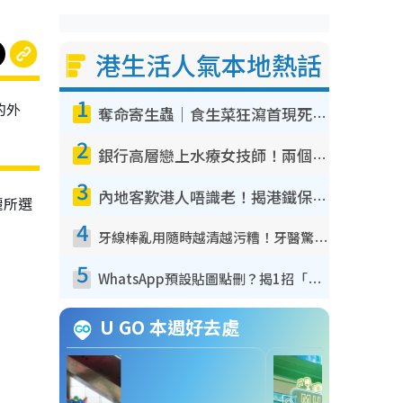
港生活人氣本地熱話
1
的外
奪命寄生蟲｜食生菜狂瀉首現死者！疫潮惡化錄1.8萬宗病例 揭洗菜3大謬誤
2
銀行高層戀上水療女技師！兩個月借128萬驚覺「沉船」沉落火海 揭背後疑似邪教操控賣淫
3
內地客歎港人唔識老！揭港鐵保鮮級冷氣 港人求放過：咪投訴
麗所選
4
牙線棒亂用隨時越清越污糟！牙醫驚揭盲目過戶細菌恐致蛀牙：呢種先係日常真保養
5
WhatsApp預設貼圖點刪？揭1招「反向操作」還原簡潔介面 附3步實測教學
U GO 本週好去處