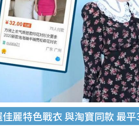
選佳麗特色戰衣 與淘寶同款 最平