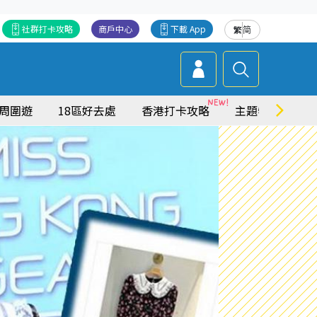
社群打卡攻略
商戶中心
下載 App
繁
简
周圍遊
18區好去處
香港打卡攻略
主題特集