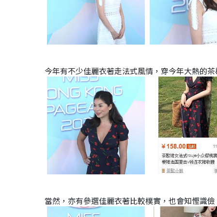
今年有不少佳麗衣著走法式風情，穿今年大熱的茶歇
當然，亦有參選佳麗衣著比較樸實，也會知慳識儉