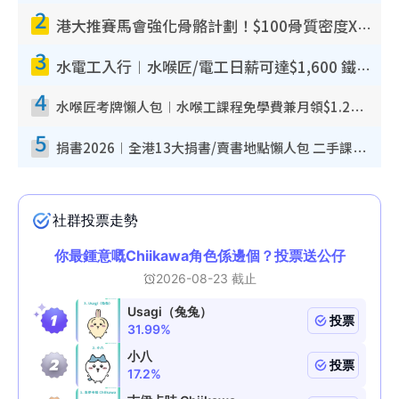
2
港大推賽馬會強化骨骼計劃！$100骨質密度X光檢查 完成免費運動訓練送超市禮券！附參加資格
3
水電工入行︱水喉匠/電工日薪可達$1,600 鐵飯碗職業難被AI取代！附薪酬參考＋入行考牌途徑
4
水喉匠考牌懶人包︱水喉工課程免學費兼月領$1.2萬津貼 即睇水喉匠考牌4階段＋入行課程建議
5
捐書2026︱全港13大捐書/賣書地點懶人包 二手課本最高$150＋舊書換免費咖啡/戲票