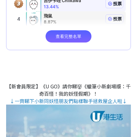
【新會員限定】《U GO》請你睇👹《蠟筆小新劇場版：千
奇百怪！我的妖怪假期》！
↓一齊睇下小新同妖怪朋友們點樣聯手拯救屋企人啦↓