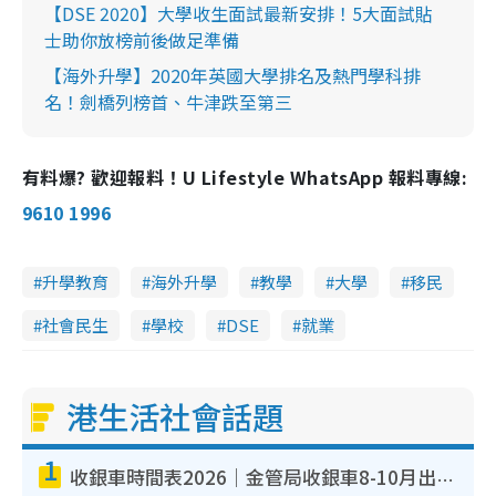
【DSE 2020】大學收生面試最新安排！5大面試貼
士助你放榜前後做足準備
【海外升學】2020年英國大學排名及熱門學科排
名！劍橋列榜首、牛津跌至第三
有料爆? 歡迎報料！U Lifestyle WhatsApp 報料專線:
9610 1996
升學教育
海外升學
教學
大學
移民
社會民生
學校
DSE
就業
港生活社會話題
1
收銀車時間表2026｜金管局收銀車8-10月出沒地點+時間！無須手續費！硬幣免費轉現鈔或增值至八達通