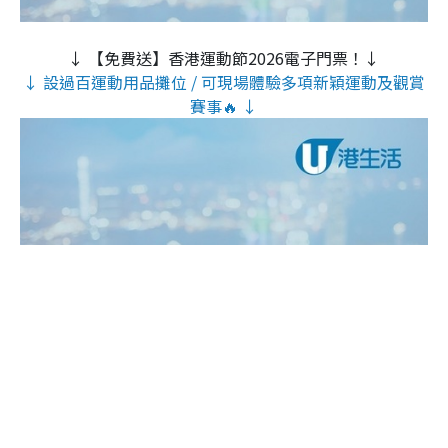
↓ 【免費送】香港運動節2026電子門票！↓
↓ 設過百運動用品攤位 / 可現場體驗多項新穎運動及觀賞
賽事🔥 ↓