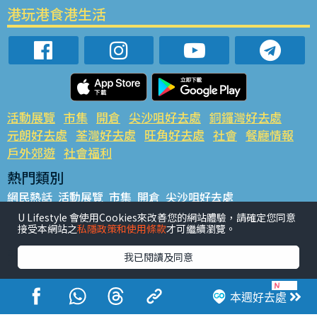
港玩港食港生活
活動展覽
市集
開倉
尖沙咀好去處
銅鑼灣好去處
元朗好去處
荃灣好去處
旺角好去處
社會
餐廳情報
戶外郊遊
社會福利
熱門類別
網民熱話
活動展覽
市集
開倉
尖沙咀好去處
銅鑼灣好去處
元朗好去處
荃灣好去處
旺角好去處
社會
U Lifestyle 會使用Cookies來改善您的網站體驗，請確定您同意
接受本網站之
私隱政策和使用條款
才可繼續瀏覽。
餐廳情報
戶外郊遊
熱門標籤
我已閱讀及同意
#UGO搵好去處
#人氣活動推介
#美食社群熱話
#親子玩樂好去處
#ULifestyle應用程式
#限時搶
本週好去處
#UJetso禮物放送
#ULifestyle商戶中心
#著數
#網絡熱話