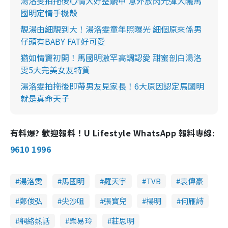
湯洛雯拍拖後心情大好整靚甲 意外放閃光彈大曬馬
國明定情手機殼
靚湯由細靚到大！湯洛雯童年照曝光 細個原來係男
仔頭有BABY FAT好可愛
猶如情竇初開！馬國明激罕高調認愛 甜蜜剖白湯洛
雯5大完美女友特質
湯洛雯拍拖後即帶男友見家長！6大原因認定馬國明
就是真命天子
有料爆? 歡迎報料！U Lifestyle WhatsApp 報料專線:
9610 1996
湯洛雯
馬國明
羅天宇
TVB
袁偉豪
鄭俊弘
尖沙咀
張寶兒
楊明
何雁詩
網絡熱話
樂易玲
莊思明