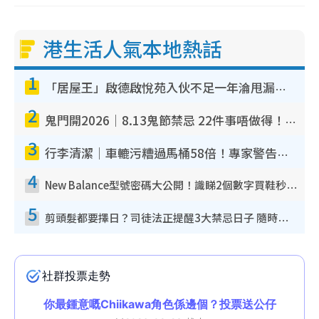
港生活人氣本地熱話
1
「居屋王」啟德啟悅苑入伙不足一年淪甩漏之王！插頭噴火花致大停電 多戶業主全屋家電報銷
2
鬼門開2026｜8.13鬼節禁忌 22件事唔做得！燒肉、刺身要少食？半夜勿吹口哨/打呢個電話
3
行李清潔｜車轆污糟過馬桶58倍！專家警告忌用酒精抹 教1招免污手除菌
4
New Balance型號密碼大公開！識睇2個數字買鞋秒知功能免中伏 附5大熱門鞋款
5
剪頭髮都要擇日？司徒法正提醒3大禁忌日子 隨時剪走財運！呢日剪髮恐「剪壽命」？