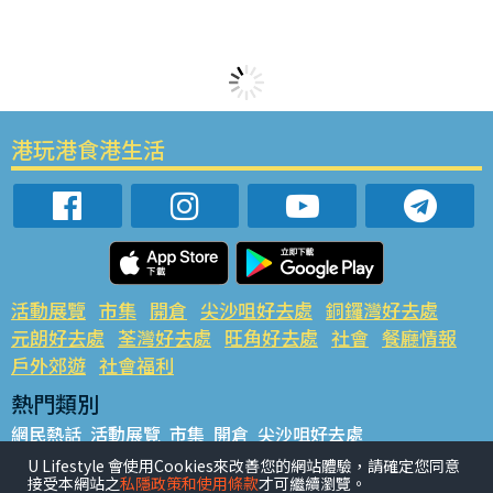
港玩港食港生活
活動展覽
市集
開倉
尖沙咀好去處
銅鑼灣好去處
元朗好去處
荃灣好去處
旺角好去處
社會
餐廳情報
戶外郊遊
社會福利
熱門類別
網民熱話
活動展覽
市集
開倉
尖沙咀好去處
銅鑼灣好去處
元朗好去處
荃灣好去處
旺角好去處
社會
U Lifestyle 會使用Cookies來改善您的網站體驗，請確定您同意
接受本網站之
私隱政策和使用條款
才可繼續瀏覽。
餐廳情報
戶外郊遊