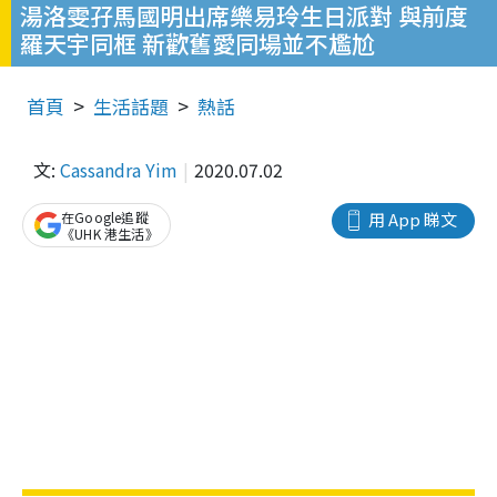
湯洛雯孖馬國明出席樂易玲生日派對 與前度
羅天宇同框 新歡舊愛同場並不尷尬
首頁
生活話題
熱話
文:
Cassandra Yim
2020.07.02
在Google追蹤
用 App 睇文
《UHK 港生活》