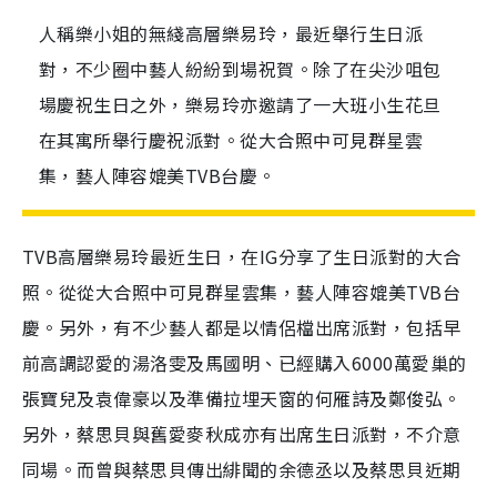
人稱樂小姐的無綫高層樂易玲，最近舉行生日派
對，不少圈中藝人紛紛到場祝賀。除了在尖沙咀包
場慶祝生日之外，樂易玲亦邀請了一大班小生花旦
在其寓所舉行慶祝派對。從大合照中可見群星雲
集，藝人陣容媲美TVB台慶。
TVB高層樂易玲最近生日，在IG分享了生日派對的大合
照。從從大合照中可見群星雲集，藝人陣容媲美TVB台
慶。另外，有不少藝人都是以情侶檔出席派對，包括早
前高調認愛的湯洛雯及馬國明、已經購入6000萬愛巢的
張寶兒及袁偉豪以及準備拉埋天窗的何雁詩及鄭俊弘。
另外，蔡思貝與舊愛麥秋成亦有出席生日派對，不介意
同場。而曾與蔡思貝傳出緋聞的余德丞以及蔡思貝近期