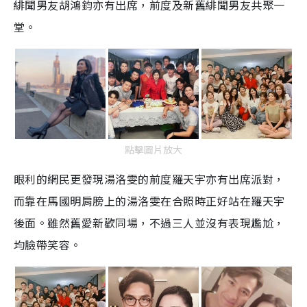
緋聞男友胡鴻鈞亦有出席，前度及新舊緋聞男友共聚一
堂。
點擊圖片放大
眼利的網民更發現湯洛雯的前度羅天宇亦有出席派對，
而靠在馬國明肩膀上的湯洛雯在合照時正好站在羅天宇
後面。雖然舊愛新歡同場，不過三人並沒有表現尷尬，
均臉帶笑容
。