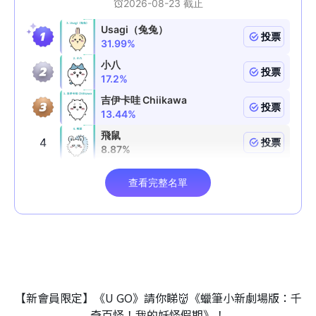
【新會員限定】《U GO》請你睇👹《蠟筆小新劇場版：千
奇百怪！我的妖怪假期》！