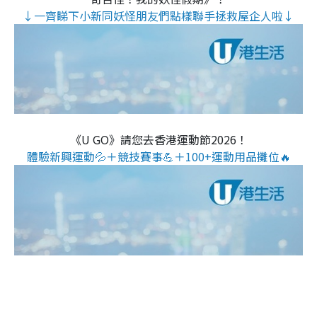
↓一齊睇下小新同妖怪朋友們點樣聯手拯救屋企人啦↓
《U GO》請您去香港運動節2026！
體驗新興運動💦＋競技賽事💪＋100+運動用品攤位🔥