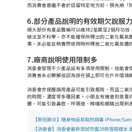
而消費者普遍不會於逗留特定地方前，預先將「
6.
部分產品說明的有效期欠說服
絕大部份有產品聲稱可以維持2星期至2個月功
做法並不科學，亦不能確保所釋出的二氧化氯氣
果，未必能反映實際使用時所釋放二氧化氯氣體
7.廠商說明使用限制多
消委會發現不少產品設有多項使用限制，效能會
消費者未必瞭解或認為掛在頸上即可在戶外環境
消委會亦提醒誤用產品可能引致風險，而且二氧
的時間、濃度等多種因素。小朋友有機會刻意靠
體，可能引致鼻腔、呼吸道、喉嚨和眼睛出現刺
【新冠肺炎】隨身物品易黏附病毒 iPhone/Sam
【消委會】消委會最新測試市面29款雪糕樣本 