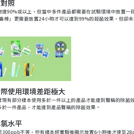
驗對照
物達
90%
或以上，但當中多件產品都需要在試驗環境中放置一
毒棒」更需要放置
24
小時才可以達到
99%
的殺菌效果，但卻未
實際使用環境差距極大
發現有部分樣本使用多於一件以上的產品才能達到聲稱的除菌
多於一件產品，才能達到產品聲稱的除菌效果。
化氯水平
300ppb不等，但有樣本經實驗後顯示放置6小時後才達至28p