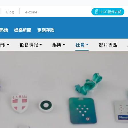
Blog
e-zone
U GO搵好去處
熱話
娛樂新聞
定期存款
情報
飲食情報
娛樂
社會
影片專區