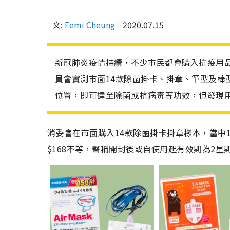
文:
Femi Cheung
2020.07.15
新冠肺炎疫情持續，不少市民都會購入抗疫用
員會實測市面14款除菌掛卡、掛章、筆型及棒
位置，即可達至除菌或抗病毒等功效，但發現
消委會在市面購入
14
款除菌掛卡掛章樣本，當中
$168
不等，聲稱開封後或自使用起有效期為
2
星