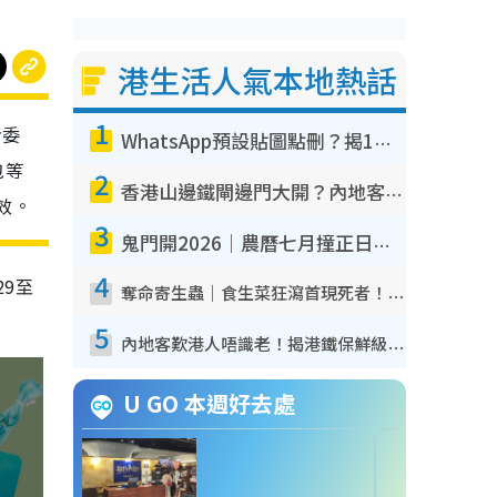
港生活人氣本地熱話
1
者委
WhatsApp預設貼圖點刪？揭1招「反向操作」還原簡潔介面 附3步實測教學
包等
2
香港山邊鐵閘邊門大開？內地客困惑意義何在！網民神回覆：呢種叫法理性防禦
效。
3
鬼門開2026｜農曆七月撞正日全食特別邪？專家警告切忌做一事！揭4大禁忌+2招保平安
4
29
至
奪命寄生蟲｜食生菜狂瀉首現死者！疫潮惡化錄1.8萬宗病例 揭洗菜3大謬誤
5
內地客歎港人唔識老！揭港鐵保鮮級冷氣 港人求放過：咪投訴
U GO 本週好去處