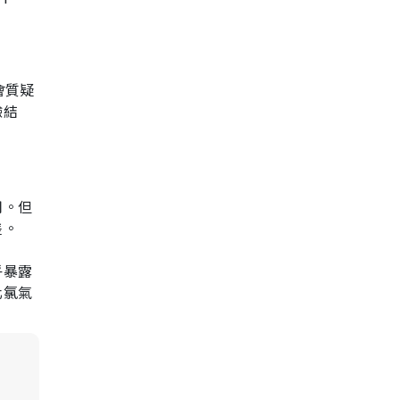
會質疑
驗結
用。但
差。
乎暴露
化氯氣