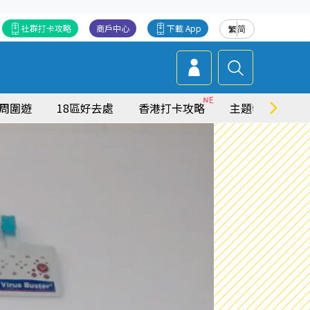
社群打卡攻略
商戶中心
下載 App
繁
简
周圍遊
18區好去處
香港打卡攻略
主題特集