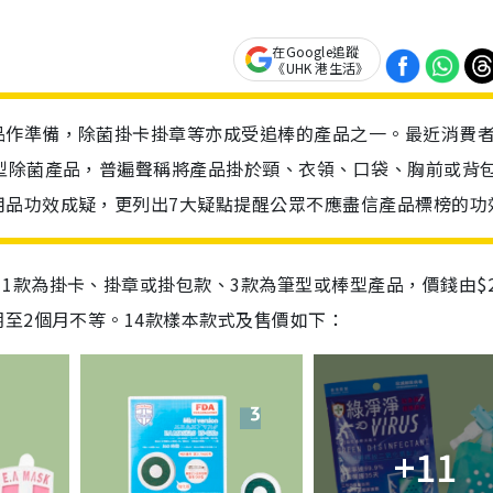
在Google追蹤
《UHK 港生活》
品作準備，除菌掛卡掛章等亦成受追棒的產品之一。最近消費
型除菌產品，普遍聲稱將產品掛於頸、衣領、口袋、胸前或背
用品功效成疑，更列出7大疑點提醒公眾不應盡信產品標榜的功
11
款為掛卡、掛章或掛包款、
3
款為筆型或棒型產品，價錢由
$
期至
2
個月不等。
14
款樣本款式及售價如下：
+11