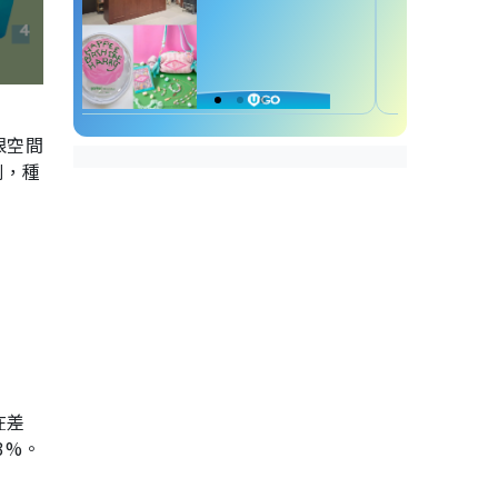
限空間
別，種
在差
3%。