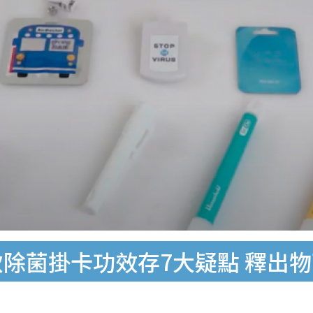
款除菌掛卡功效存7大疑點 釋出物