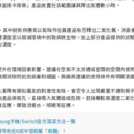
除菌掛卡掛章」產品放置在該範圍讓其釋出氣體數小時。
力
效，其中就有供應商以氣味作估算產品有否釋出二氣化氯，消委
體濃度足以殺滅環境中的致病微生物。加上部分產品提供的試
的濃度。
受外在環境因素影響，建議在空氣不太流通或密閉的空間內使
瞬間消除附近的病毒和細菌，與廠商建議的使用條件有明顯落
化氯帶有類似氯氣的刺激性氣味，會否令人出現嚴重不適則視
向產品排氣孔，直接吸入氣體造成危險。若接觸較高濃度二氧
激反應，導致流眼水、咳嗽等反應。
sung手機/Switch官方清潔方法一覽
發現有近6成半雪糕屬「高糖」！