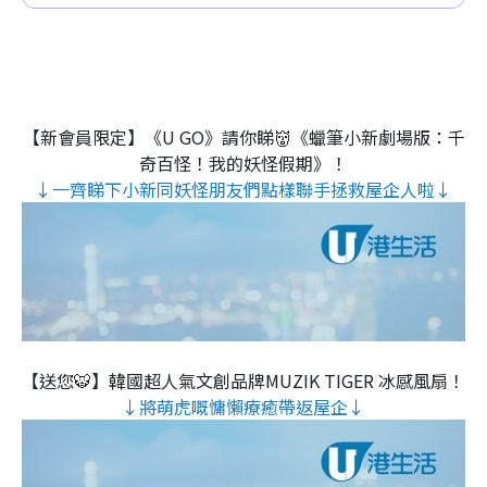
【新會員限定】《U GO》請你睇👹《蠟筆小新劇場版：千
奇百怪！我的妖怪假期》！
↓一齊睇下小新同妖怪朋友們點樣聯手拯救屋企人啦↓
【送您🐯】韓國超人氣文創品牌MUZIK TIGER 冰感風扇！
↓將萌虎嘅慵懶療癒帶返屋企↓