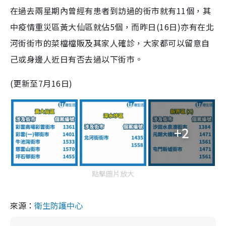
在過去兩星期內曾經有患者到訪過的街市就有
11
個，其
中疫情重災區黃大仙區就佔
5
個，而昨日(
16
日)亦有在北
河街街市的菜檔檔販及其家人確診，大家都可以留意自
己或身邊人近日有否去過以下街市。
(更新至7月16日)
+2
點擊圖片放大
來源：
衛生防護中心