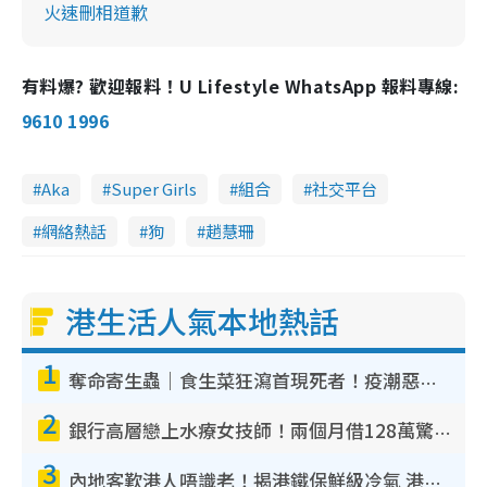
火速刪相道歉
有料爆? 歡迎報料！U Lifestyle WhatsApp 報料專線:
9610 1996
Aka
Super Girls
組合
社交平台
網絡熱話
狗
趙慧珊
港生活人氣本地熱話
1
奪命寄生蟲｜食生菜狂瀉首現死者！疫潮惡化錄1.8萬宗病例 揭洗菜3大謬誤
2
銀行高層戀上水療女技師！兩個月借128萬驚覺「沉船」沉落火海 揭背後疑似邪教操控賣淫
3
內地客歎港人唔識老！揭港鐵保鮮級冷氣 港人求放過：咪投訴