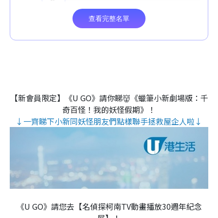
【新會員限定】《U GO》請你睇👹《蠟筆小新劇場版：千
奇百怪！我的妖怪假期》！
↓一齊睇下小新同妖怪朋友們點樣聯手拯救屋企人啦↓
《U GO》請您去【名偵探柯南TV動畫播放30週年紀念