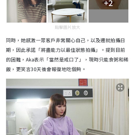
+2
點擊圖片放大
同時，她感激一眾客戶非常關心自己，以及遷就拍攝日
期，因此承諾「將盡能力以最佳狀態拍攝」。提到目前
的困難，
Aka
表示「當然是戒口了」，現時只能食粥和稀
飯，更笑言
30
天後會報復地吃個夠。