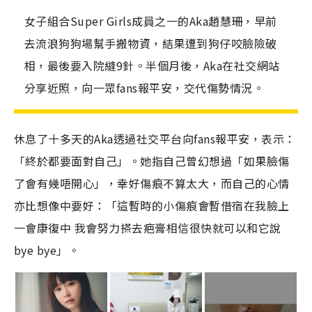
女子組合Super Girls成員之一的Aka趙慧珊，早前
去流浪狗狗場幫手搬物資，結果遭到狗仔咬臉險破
相，最後要入院縫9針。半個月後，Aka在社交網站
分享近照，向一眾fans報平安，交代傷勢情況。
休息了十多天的
Aka
透過社交平台向
fans
報平安，表示：
「終於都要面對自己」。她指自己曾幻想過「如果臉傷
了會有幾唔開心」，幸好傷痕不算太大，而自己的心情
亦比想像中要好：「這暫時的小傷痕會暫借宿在我臉上
一會康復中
我會努力搽去疤膏相信很快就可以和它說
bye bye
」。