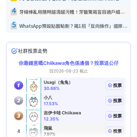
4
牙線棒亂用隨時越清越污糟！牙醫驚揭盲目過戶細菌恐致蛀牙：呢種先係日常真保養
5
WhatsApp預設貼圖點刪？揭1招「反向操作」還原簡潔介面 附3步實測教學