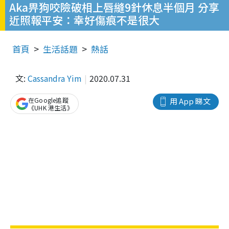
Aka畀狗咬險破相上唇縫9針休息半個月 分享
近照報平安：幸好傷痕不是很大
首頁
生活話題
熱話
文:
Cassandra Yim
2020.07.31
在Google追蹤
用 App 睇文
《UHK 港生活》