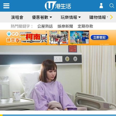
演唱會
優惠著數
玩樂情報
購物情報
熱門關鍵字：
公屋熱話
娛樂新聞
定期存款