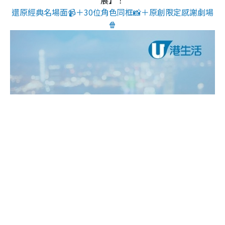
展】！
還原經典名場面📹＋30位角色同框📸＋原創限定感謝劇場
🍿