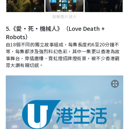
點擊圖片放大
5.
《愛
·
死
·
機械人》（
Love Death +
Robots
）
由
18
個不同的獨立故事組成，每集長度約
6
至
20
分鐘不
等，每集都涉及強烈科幻色彩，其中一集更以香港為故
事舞台，穿插唐樓、霓虹燈招牌燈街景，被不少香港觀
眾大讚有親切感。