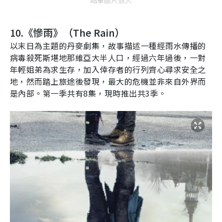
點擊圖片放大
10.
《慘雨》（
The Rain
）
以末日為主題的丹麥劇集，故事描述一種經雨水傳播的
病毒殺死斯堪地那維亞大半人口，經過六年過後，一對
年輕姐弟為求生存，加入倖存者的行列齊心尋求安全之
地，然而踏上旅途後發現，最大的危機並非來自外界而
是內部。第一季共有
8
集，現時推出共
3
季。