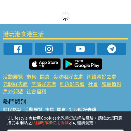
港玩港食港生活
活動展覽
市集
開倉
尖沙咀好去處
銅鑼灣好去處
元朗好去處
荃灣好去處
旺角好去處
社會
餐廳情報
戶外郊遊
社會福利
熱門類別
網民熱話
活動展覽
市集
開倉
尖沙咀好去處
銅鑼灣好去處
元朗好去處
荃灣好去處
旺角好去處
社會
U Lifestyle 會使用Cookies來改善您的網站體驗，請確定您同意
接受本網站之
私隱政策和使用條款
才可繼續瀏覽。
餐廳情報
戶外郊遊