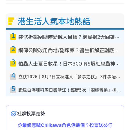
港生活人氣本地熱話
1
裝修拆鐵閘隨時變賊人目標？網民揭2大關鍵用途：裝新式等於白裝？附新舊鐵閘分別
2
網傳公院改用內地/副廠藥？醫生拆解正副廠分別 揭4類人換藥隨時出事
3
怕蟲人士夏日救星！日本3COINS爆紅驅蟲神器$45起 1招「全程免觸碰」輕鬆搞定小強
4
立秋2026｜8月7日立秋進入「多事之秋」 3件事唔做得！專家教6招開運 清枱頭／銀包納氣接好運
5
颱風白海豚料周日襲浙江！經歷5次「眼牆置換」極罕見 成登陸內地最長途颱風