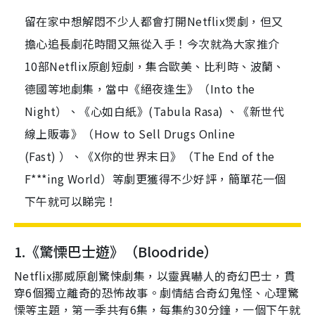
留在家中想解悶不少人都會打開Netflix煲劇，但又
擔心追長劇花時間又無從入手！今次就為大家推介
10部Netflix原創短劇，集合歐美、比利時、波蘭、
德國等地劇集，當中《絕夜逢生》（Into the
Night）、《心如白紙》(Tabula Rasa) 、《新世代
線上販毒》（How to Sell Drugs Online
(Fast) ）、《X你的世界末日》（The End of the
F***ing World）等劇更獲得不少好評，簡單花一個
下午就可以睇完！
1.
《驚慄巴士遊》（
Bloodride
）
Netflix
挪威原創驚悚劇集，以靈異嚇人的奇幻巴士，貫
穿
6
個獨立離奇的恐怖故事。劇情結合奇幻鬼怪、心理驚
慄等主題，第一季共有
6
集，每集約
30
分鐘，一個下午就