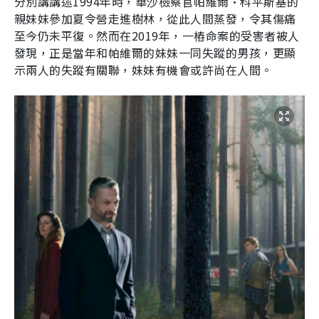
分別講講述
1994
年時，華沙檢察官帕維爾
·
科平斯基的
親妹妹參加夏令營走進樹林，從此人間蒸發，令其傷痛
至今仍未平復。然而在
2019
年，一樁命案的受害者被人
發現，正是當年和帕維爾的妹妹一同失蹤的男孩，更顯
示兩人的失蹤有關聯，妹妹有機會或許尚在人間。