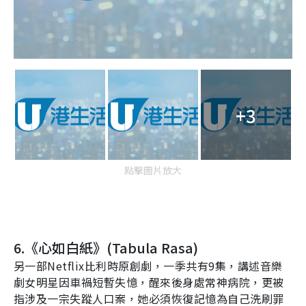
+3
點擊圖片放大
6.
《心如白紙》(
Tabula Rasa
)
另一部
Netflix
比利時原創劇，一季共有
9
集，講述音樂
劇女明星因車禍短暫失憶，醒來後身處常神病院，更被
指涉及一宗失蹤人口案，她必須恢復記憶為自己洗刷罪