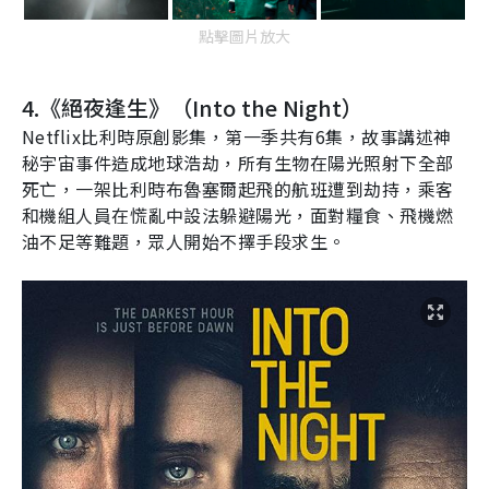
點擊圖片放大
4.
《絕夜逢生》（
Into the Night
）
Netflix
比利時原創影集，第一季共有
6
集，故事講述神
秘宇宙事件造成地球浩劫，所有生物在陽光照射下全部
死亡，一架比利時布魯塞爾起飛的航班遭到劫持，乘客
和機組人員在慌亂中設法躲避陽光，面對糧食、飛機燃
油不足等難題，眾人開始不擇手段求生。