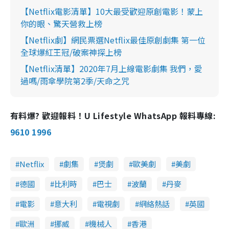
【Netflix電影清單】10大最受歡迎原創電影！蒙上
你的眼、驚天營救上榜
【Netflix劇】網民票選Netflix最佳原創劇集 第一位
全球爆紅王冠/破案神探上榜
【Netflix清單】2020年7月上線電影劇集 我們，愛
過嗎/雨傘學院第2季/天命之咒
有料爆? 歡迎報料！U Lifestyle WhatsApp 報料專線:
9610 1996
Netflix
劇集
煲劇
歐美劇
美劇
德國
比利時
巴士
波蘭
丹麥
電影
意大利
電視劇
網絡熱話
英國
歐洲
挪威
機械人
香港