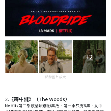
+2
點擊圖片放大
2.
《森中謎》（
The Woods
）
Netflix
第二部波蘭原創影集故，第一季只有
6
集，劇中