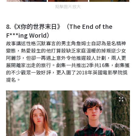
點擊圖片放大
8.
《
X
你的世界末日》（
The End of the
F***ing World
）
故事講述性格沉默寡言的男主角詹姆士自認為是名精神
變態，熱愛殺生的他打算殺缺乏家庭溫暖的掉叛逆少女
阿麗莎，但卻一再遇上意外令他推遲殺人計劃，兩人更
展開離家出走的旅行。劇集一共推出
2
季共
16
集，劇集獲
的不少觀眾一致好評，更入圍了
2018
年英國電影學院獎
提名。