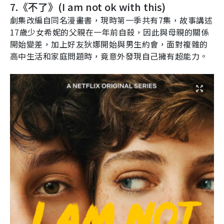
7.
《不了》(
I am not ok with this
)
劇集改編自同名漫畫書，現時第一季共有
7
集，故事講述
17
歲少女希妮的父親在一年前自殺，因此與母親的關係
開始變差，加上好友狄娜開始與男生約會，面對複雜的
高中生活和家庭問題時，竟意外發現自己擁有超能力。