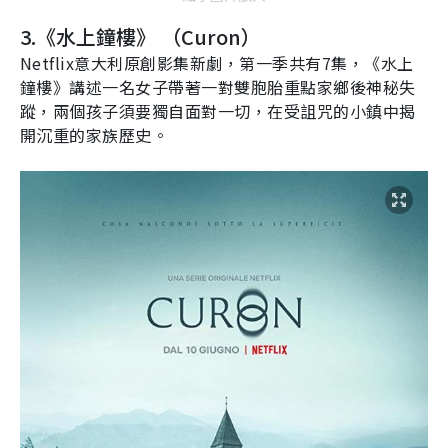
3.
《水上鐘樓》
（
Curon
）
Netflix
意大利原創影集新劇，第一季共有
7
集，《水上
鐘樓》講述一名女子帶著一對雙胞胎重點家鄉後神秘失
蹤，兩個孩子須要獨自面對一切，在受詛咒的小鎮中揭
開沉重的家族歷史。