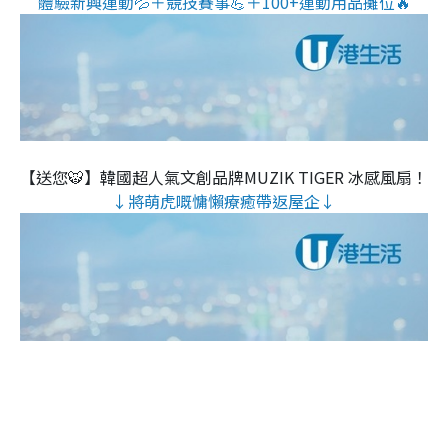
體驗新興運動💦＋競技賽事💪＋100+運動用品攤位🔥
【送您🐯】韓國超人氣文創品牌MUZIK TIGER 冰感風扇！
↓將萌虎嘅慵懶療癒帶返屋企↓