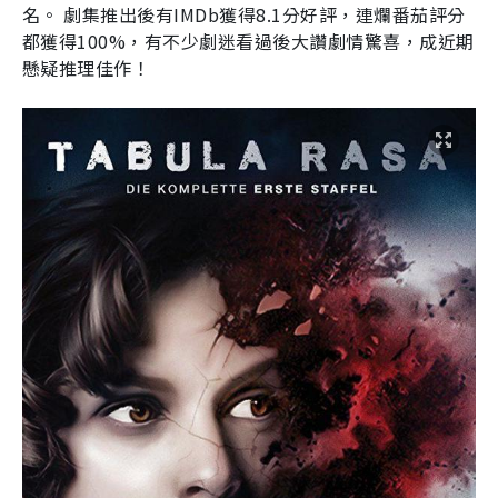
名。
劇集推出後有
IMDb
獲得
8.1
分好評，連爛番茄評分
都獲得
100%
，有不少劇迷看過後大讚劇情驚喜，成近期
懸疑推理佳作！