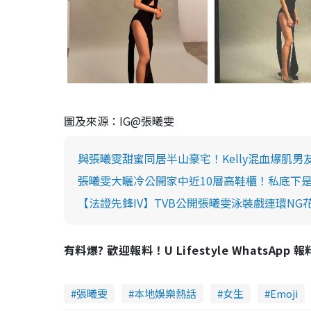
圖及來源：IG@張曦雯
與張曦雯甜蜜同居半山豪宅！Kelly混血爆肌
張曦雯大曬冷公開家中近10層高鞋櫃！私底下
【法證先鋒IV】TVB公開張曦雯泳裝戲連環NG
有料爆? 歡迎報料！U Lifestyle WhatsApp 
張曦雯
本地娛樂熱話
女生
Emoji