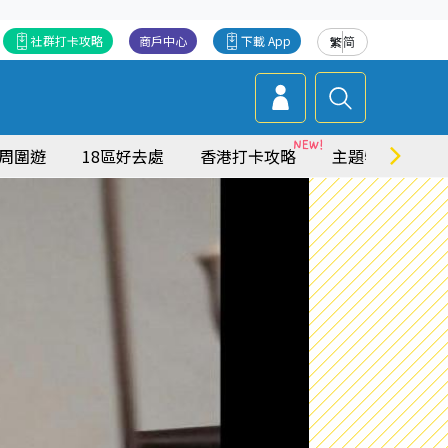
社群打卡攻略
商戶中心
下載 App
繁
简
周圍遊
18區好去處
香港打卡攻略
主題特集