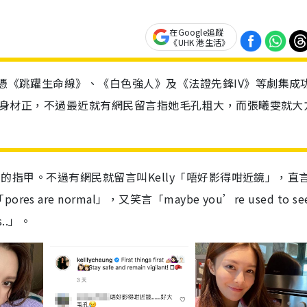
在Google追蹤
《UHK 港生活》
，憑《跳躍生命線》、《白色強人》及《法證先鋒IV》等劇集成
名樣靚身材正，不過最近就有網民留言指她毛孔粗大，而張曦雯就大
新整的指甲。不過有網民就留言叫Kelly「唔好影得咁近鏡」，直
e normal」，又笑言「maybe you’re used to see
rs..」。