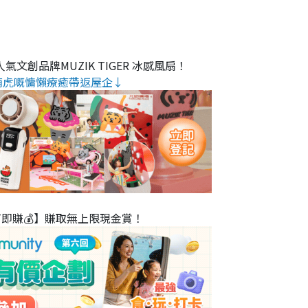
氣文創品牌MUZIK TIGER 冰感風扇！
萌虎嘅慵懶療癒帶返屋企↓
T即賺💰】賺取無上限現金賞！