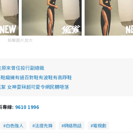
點擊圖片放大
男友原來曾任投行副總裁
是鞋癡擁有過百對鞋有波鞋有高踭鞋
花絮 女神耍冧超可愛令網民嬲唔落
報料專線:
9610 1996
白色強人
法證先鋒
網絡熱話
電視劇