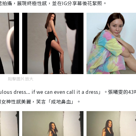
裙拍攝，展現終極性感，並在
IG
分享幕後花絮照。
點擊圖片放大
lous dress... if we can even call it a dress
」。張曦雯的
43
讚女神性感美麗，笑言「成地鼻血」。