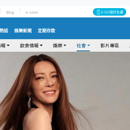
Blog
e-zone
U GO搵好去處
熱話
娛樂新聞
定期存款
情報
飲食情報
娛樂
社會
影片專區