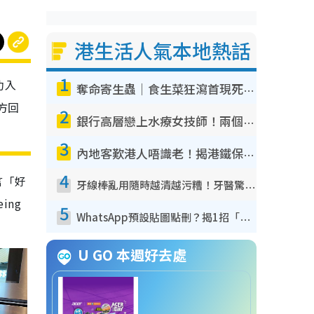
港生活人氣本地熱話
1
功入
奪命寄生蟲｜食生菜狂瀉首現死者！疫潮惡化錄1.8萬宗病例 揭洗菜3大謬誤
方回
2
銀行高層戀上水療女技師！兩個月借128萬驚覺「沉船」沉落火海 揭背後疑似邪教操控賣淫
3
內地客歎港人唔識老！揭港鐵保鮮級冷氣 港人求放過：咪投訴
4
言「好
牙線棒亂用隨時越清越污糟！牙醫驚揭盲目過戶細菌恐致蛀牙：呢種先係日常真保養
ing
5
WhatsApp預設貼圖點刪？揭1招「反向操作」還原簡潔介面 附3步實測教學
U GO 本週好去處