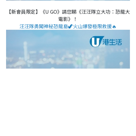
【新會員限定】《U GO》請您睇《汪汪隊立大功：恐龍大
電影》！
汪汪隊勇闖神秘恐龍島🦖火山爆發極限救援🔥