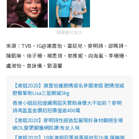
點擊圖片放大
來源：TVB、IG@謝嘉怡、雷莊兒、麥明詩、邵珮詩、
陳凱琳、徐子珊、楊思琦、郭羨妮、向海嵐、李珊珊、
盧淑怡、袁詠儀、劉溫馨
【港姐2020】謝嘉怡獲肥媽提名參選港姐 肥媽授減
肥餐單助Lisa三星期減5kg
香港小姐后冠連續兩屆失贊助身價大不如前？麥明
詩馮盈盈金鑽后冠價值逾400萬
【港姐2020】麥明詩性感造型展現好身材靚絕全場
做OL變更靚獲網民讚:有女人味
【港姐2020】18年港姐冠軍高馬尾造型出事 陳曉華