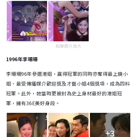
點擊圖片放大
1996年李珊珊
李珊珊96年參選港姐，贏得冠軍的同時亦奪得最上鏡小
姐、最受傳播媒介歡迎獎及才藝小姐4個獎項，成為四料
冠軍。此外，她當時更被封為史上身材最好的港姐冠
軍，擁有36E美好身段。
+3