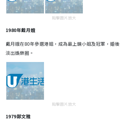
點擊圖片放大
1980
年戴月娥
戴月娥在
80
年參選港姐，成為最上鏡小姐及冠軍，婚後
淡出娛樂圈。
點擊圖片放大
1979
鄭文雅