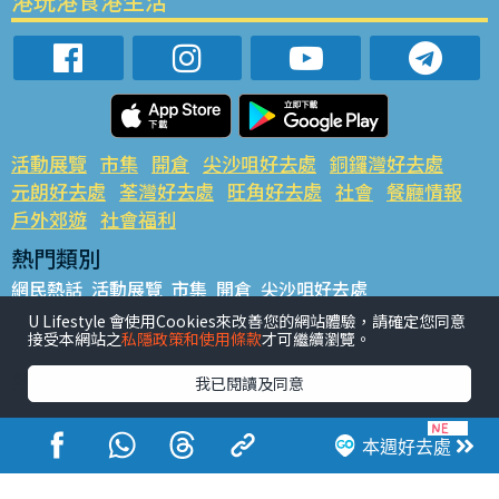
港玩港食港生活
活動展覽
市集
開倉
尖沙咀好去處
銅鑼灣好去處
元朗好去處
荃灣好去處
旺角好去處
社會
餐廳情報
戶外郊遊
社會福利
熱門類別
網民熱話
活動展覽
市集
開倉
尖沙咀好去處
銅鑼灣好去處
元朗好去處
荃灣好去處
旺角好去處
社會
U Lifestyle 會使用Cookies來改善您的網站體驗，請確定您同意
接受本網站之
私隱政策和使用條款
才可繼續瀏覽。
餐廳情報
戶外郊遊
熱門標籤
我已閱讀及同意
#UGO搵好去處
#人氣活動推介
#美食社群熱話
#親子玩樂好去處
#ULifestyle應用程式
#限時搶
本週好去處
#UJetso禮物放送
#ULifestyle商戶中心
#著數
#網絡熱話