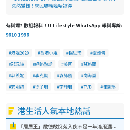
突然變樣！網民嚇親嗌唔認得
有料爆? 歡迎報料！U Lifestyle WhatsApp 報料專線:
9610 1996
港姐2020
香港小姐
楊思琦
盧淑儀
邵珮詩
網絡熱話
美國
蘇格蘭
郭羨妮
李克勤
袁詠儀
向海嵐
麥明詩
徐子珊
李珊珊
TVB
陳凱琳
港生活人氣本地熱話
1
「居屋王」啟德啟悅苑入伙不足一年淪甩漏之王！插頭噴火花致大停電 多戶業主全屋家電報銷