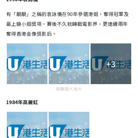
有「靚靚」之稱的袁詠儀在90年參選港姐，奪得冠軍及
最上鏡小姐獎項，賽後不久就轉戰電影界，更連續兩年
奪得香港金像獎影后。
+3
點擊圖片放大
1984年
高麗虹