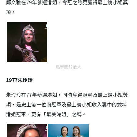
鄭文雅在
79
年參選港姐，奪冠之餘更贏得最上鏡小姐獎
項。
點擊圖片放大
1977
朱玲玲
朱玲玲在
77
年參選港姐，同時奪得冠軍及最上鏡小姐獎
項，是史上第一位將冠軍及最上鏡小姐收入囊中的雙料
港姐冠軍，更有「最美港姐」之稱
。