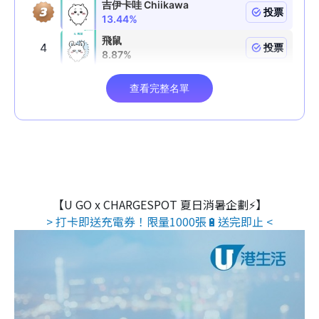
【U GO x CHARGESPOT 夏日消暑企劃⚡】
> 打卡即送充電券！限量1000張🔋送完即止 <