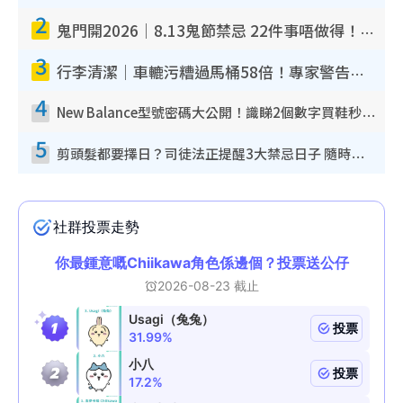
2
鬼門開2026｜8.13鬼節禁忌 22件事唔做得！燒肉、刺身要少食？半夜勿吹口哨/打呢個電話
3
行李清潔｜車轆污糟過馬桶58倍！專家警告忌用酒精抹 教1招免污手除菌
4
New Balance型號密碼大公開！識睇2個數字買鞋秒知功能免中伏 附5大熱門鞋款
5
剪頭髮都要擇日？司徒法正提醒3大禁忌日子 隨時剪走財運！呢日剪髮恐「剪壽命」？