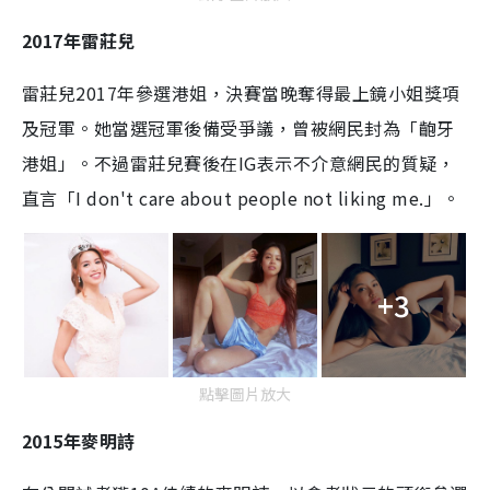
2017年雷莊兒
雷莊兒2017年參選港姐，決賽當晚奪得最上鏡小姐獎項
及冠軍。她當選冠軍後備受爭議，曾被網民封為「齙牙
港姐」。不過雷莊兒賽後在IG表示不介意網民的質疑，
直言「I don't care about people not liking me.」。
+3
點擊圖片放大
2015年麥明詩