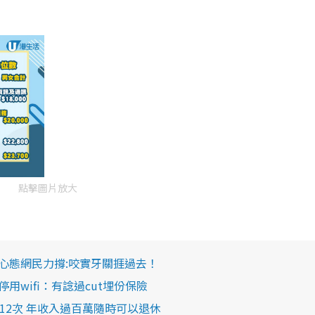
點擊圖片放大
心態網民力撐:咬實牙關捱過去！
wifi：有諗過cut埋份保險
12次 年收入過百萬隨時可以退休