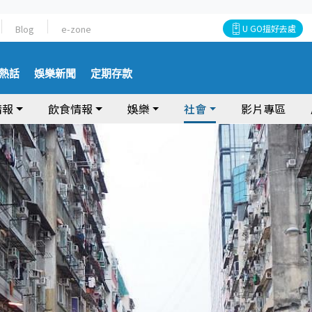
Blog
e-zone
U GO搵好去處
熱話
娛樂新聞
定期存款
情報
飲食情報
娛樂
社會
影片專區