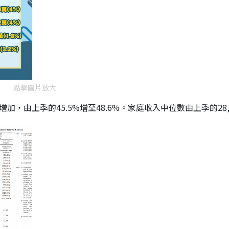
點擊圖片放大
加，由上季的45.5%增至48.6%。家庭收入中位數由上季的28,