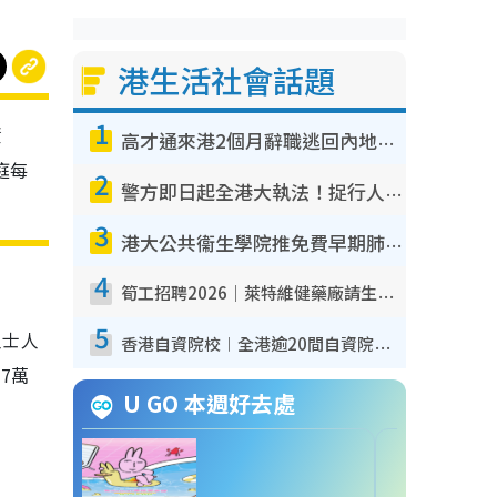
港生活社會話題
1
資
高才通來港2個月辭職逃回內地！控訴港企3宗罪 歎微管理極窒息
庭每
2
警方即日起全港大執法！捉行人亂過馬路+司機不專注駕駛！亂過馬路罰$2000
3
港大公共衞生學院推免費早期肺癌篩查！合資格人士將獲全額資助定期血液化驗／電腦斷層掃描／風險評估
4
筍工招聘2026｜萊特維健藥廠請生產操作員！月薪高達$1.7萬 冷氣廠房/五天工作/保證雙糧
5
人士人
香港自資院校︱全港逾20間自資院校課程報名攻略 留位費可退/申請日期/報名連結
7萬
U GO 本週好去處