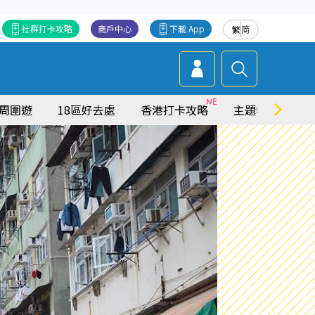
社群打卡攻略
商戶中心
下載 App
繁
简
周圍遊
18區好去處
香港打卡攻略
主題特集