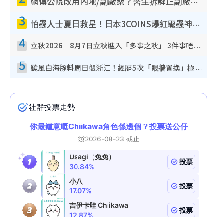
網傳公院改用內地/副廠藥？醫生拆解正副廠分別 揭4類人換藥隨時出事
3
怕蟲人士夏日救星！日本3COINS爆紅驅蟲神器$45起 1招「全程免觸碰」輕鬆搞定小強
4
立秋2026｜8月7日立秋進入「多事之秋」 3件事唔做得！專家教6招開運 清枱頭／銀包納氣接好運
5
颱風白海豚料周日襲浙江！經歷5次「眼牆置換」極罕見 成登陸內地最長途颱風