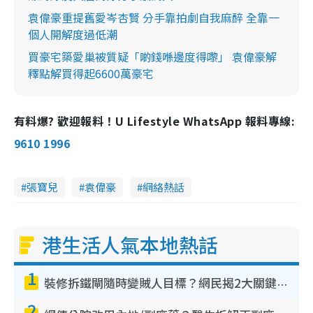
袁偉豪重提舊愛岑杏賢 分手靠拍劇自我麻醉 全靠一
個人開解度過低潮
買豪宅築愛巢被質疑「啲錢喺邊度得嚟」 袁偉豪解
釋點解買得起6600萬豪宅
有料爆? 歡迎報料！U Lifestyle WhatsApp 報料專線:
9610 1996
張寶兒
袁偉豪
網絡熱話
港生活人氣本地熱話
1
裝修拆鐵閘隨時變賊人目標？網民揭2大關鍵用途：裝新式等於白裝？附新舊鐵閘分別
2