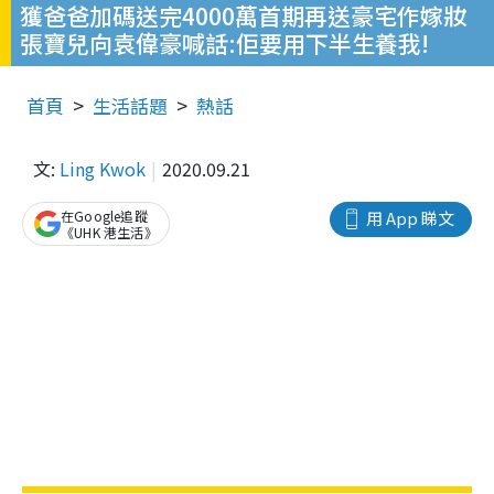
獲爸爸加碼送完4000萬首期再送豪宅作嫁妝
張寶兒向袁偉豪喊話:佢要用下半生養我!
首頁
生活話題
熱話
文:
Ling Kwok
2020.09.21
在Google追蹤
用 App 睇文
《UHK 港生活》