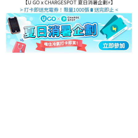
【U GO x CHARGESPOT 夏日消暑企劃⚡】
> 打卡即送充電券！限量1000張🔋送完即止 <