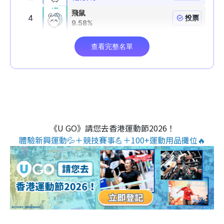
《U GO》請您去香港運動節2026！
體驗新興運動💦＋競技賽事💪＋100+運動用品攤位🔥