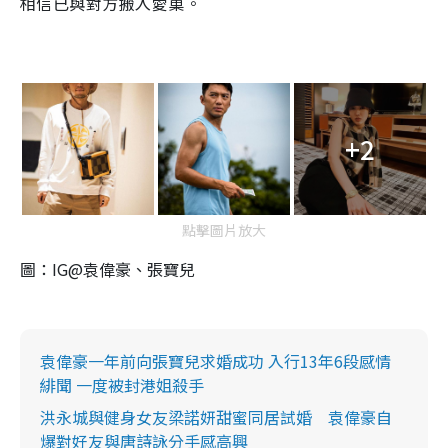
相信已與對方搬入愛巢。
+2
點擊圖片放大
圖：IG@袁偉豪、張寶兒
袁偉豪一年前向張寶兒求婚成功 入行13年6段感情
緋聞 一度被封港姐殺手
洪永城與健身女友梁諾妍甜蜜同居試婚 袁偉豪自
爆對好友與唐詩詠分手感高興