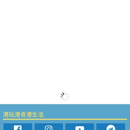
港玩港食港生活