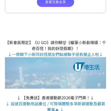
【新會員限定】《U GO》請你睇👹《蠟筆小新劇場版：千
奇百怪！我的妖怪假期》！
↓一齊睇下小新同妖怪朋友們點樣聯手拯救屋企人啦↓
↓ 【免費送】香港運動節2026電子門票！↓
↓ 設過百運動用品攤位 / 可現場體驗多項新穎運動及觀賞
賽事🔥 ↓