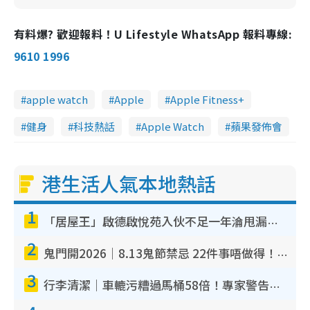
有料爆? 歡迎報料！U Lifestyle WhatsApp 報料專線:
9610 1996
apple watch
Apple
Apple Fitness+
健身
科技熱話
Apple Watch
蘋果發佈會
港生活人氣本地熱話
1
「居屋王」啟德啟悅苑入伙不足一年淪甩漏之王！插頭噴火花致大停電 多戶業主全屋家電報銷
2
鬼門開2026｜8.13鬼節禁忌 22件事唔做得！燒肉、刺身要少食？半夜勿吹口哨/打呢個電話
3
行李清潔｜車轆污糟過馬桶58倍！專家警告忌用酒精抹 教1招免污手除菌