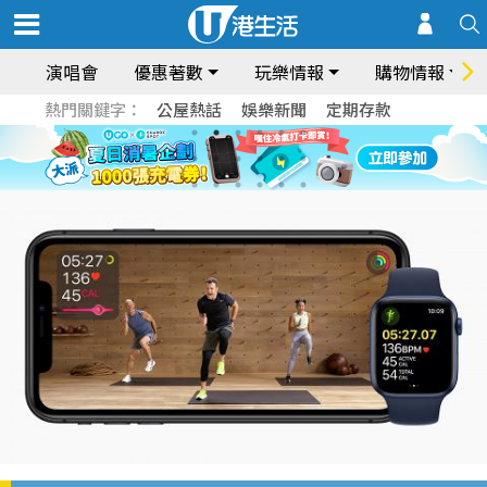
演唱會
優惠著數
玩樂情報
購物情報
熱門關鍵字：
公屋熱話
娛樂新聞
定期存款