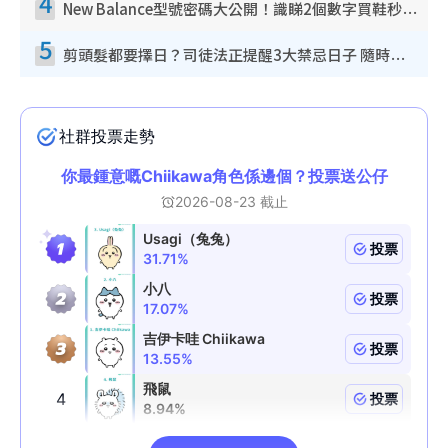
4
New Balance型號密碼大公開！識睇2個數字買鞋秒知功能免中伏 附5大熱門鞋款
5
剪頭髮都要擇日？司徒法正提醒3大禁忌日子 隨時剪走財運！呢日剪髮恐「剪壽命」？