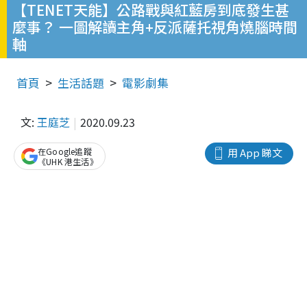
【TENET天能】公路戰與紅藍房到底發生甚
麼事？ 一圖解讀主角+反派薩托視角燒腦時間
軸
首頁
生活話題
電影劇集
文:
王庭芝
2020.09.23
在Google追蹤
用 App 睇文
《UHK 港生活》