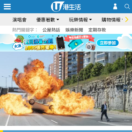
演唱會
優惠著數
玩樂情報
購物情報
熱門關鍵字：
公屋熱話
娛樂新聞
定期存款