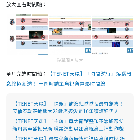
放大圖看時間軸：
點擊圖片放大
全片完整時間軸：
【TENET天能】「時間逆行」燒腦概
念終極劇透！ 一圖解讀主角視角電影時間線
【TENET天能】「快銀」飾演紅隊隊長最有驚喜！
艾倫泰勒莊遜與大23歲老婆愛足10年獲讚好男人
【TENET天能】「主角」尊大衛華盛頓不靠影帝父
親丹素華盛頓光環 職業運動員出身親身上陣動作戲
【TENET天能】最神秘角色羅拔柏迪臣身份成謎 粉