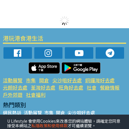
港玩港食港生活
活動展覽
市集
開倉
尖沙咀好去處
銅鑼灣好去處
元朗好去處
荃灣好去處
旺角好去處
社會
餐廳情報
戶外郊遊
社會福利
熱門類別
網民熱話
活動展覽
市集
開倉
尖沙咀好去處
銅鑼灣好去處
元朗好去處
荃灣好去處
旺角好去處
社會
U Lifestyle 會使用Cookies來改善您的網站體驗，請確定您同意
接受本網站之
私隱政策和使用條款
才可繼續瀏覽。
餐廳情報
戶外郊遊