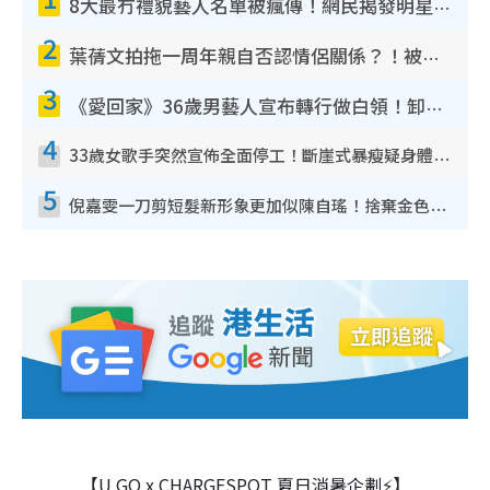
8大最冇禮貌藝人名單被瘋傳！網民揭發明星真面目 一致數臭呢位係無品天花板？
2
葉蒨文拍拖一周年親自否認情侶關係？！被質疑感情造假竟稱GM「普通同事」
3
《愛回家》36歲男藝人宣布轉行做白領！卸下藝人身份回歸素人平淡生活
4
33歲女歌手突然宣佈全面停工！斷崖式暴瘦疑身體亮紅燈！聲明曝︰將暫時淡出
5
倪嘉雯一刀剪短髮新形象更加似陳自瑤！捨棄金色長髮造型氣質大變超驚喜
【U GO x CHARGESPOT 夏日消暑企劃⚡】