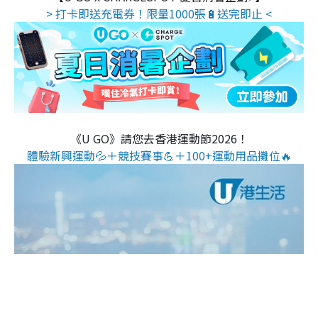
> 打卡即送充電券！限量1000張🔋送完即止 <
《U GO》請您去香港運動節2026！
體驗新興運動💦＋競技賽事💪＋100+運動用品攤位🔥