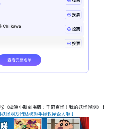
睇👹《蠟筆小新劇場版：千奇百怪！我的妖怪假期》！
同妖怪朋友們點樣聯手拯救屋企人啦↓