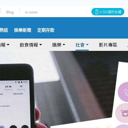
Blog
e-zone
U GO搵好去處
熱話
娛樂新聞
定期存款
情報
飲食情報
娛樂
社會
影片專區