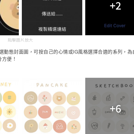
+2
點擊圖片放大
IG
選動態封面圖，可按自己的心情或
風格選擇合適的系列，為
分方便！
+6