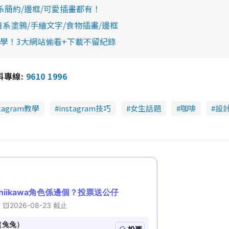
 日系簡約/邊框/可愛插畫都有！
字！日系塗鴉/手繪文字/食物插畫/邊框
單教學！3大網站偷看+下載不留紀錄
報料專線:
9610 1996
stagram教學
instagram技巧
女生話題
咖啡
設