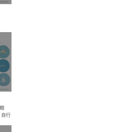
眼
，自行