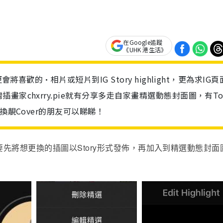
在Google追蹤
《UHK 港生活》
將喜歡的·相片或短片到IG Story highlight，更為求IG
家chxrry.pie就有分享多走自家畫精選動態封面圖，有To
換靚Cover的朋友可以睇睇！
Story
要先將想更換的插圖以
形式發佈，再加入到精選動態封面