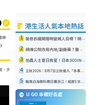
港生活人氣本地熱話
1
頁面排
裝修拆鐵閘隨時變賊人目標？網民揭2大關鍵用途：裝新式等於白裝？附新舊鐵閘分別
y
2
網傳公院改用內地/副廠藥？醫生拆解正副廠分別 揭4類人換藥隨時出事
3
怕蟲人士夏日救星！日本3COINS爆紅驅蟲神器$45起 1招「全程免觸碰」輕鬆搞定小強
4
圖，步
立秋2026｜8月7日立秋進入「多事之秋」 3件事唔做得！專家教6招開運 清枱頭／銀包納氣接好運
5
颱風白海豚料周日襲浙江！經歷5次「眼牆置換」極罕見 成登陸內地最長途颱風
U GO 本週好去處