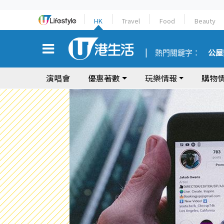
HK
Travel
Food
Beauty
熱門關鍵字：
公屋
演唱會
優惠著數
玩樂情報
購物