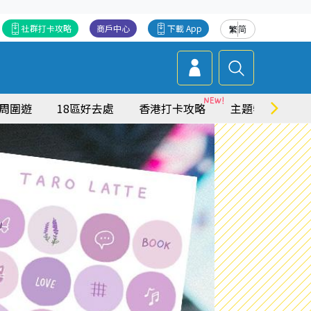
社群打卡攻略
商戶中心
下載 App
繁
简
周圍遊
18區好去處
香港打卡攻略
主題特集