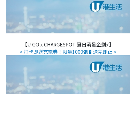
【U GO x CHARGESPOT 夏日消暑企劃⚡】
> 打卡即送充電券！限量1000張🔋送完即止 <