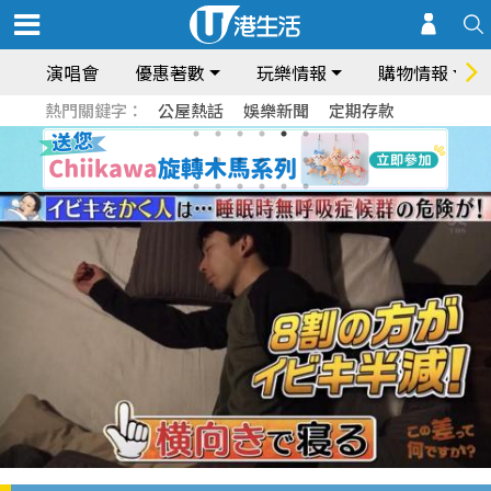
演唱會
優惠著數
玩樂情報
購物情報
熱門關鍵字：
公屋熱話
娛樂新聞
定期存款