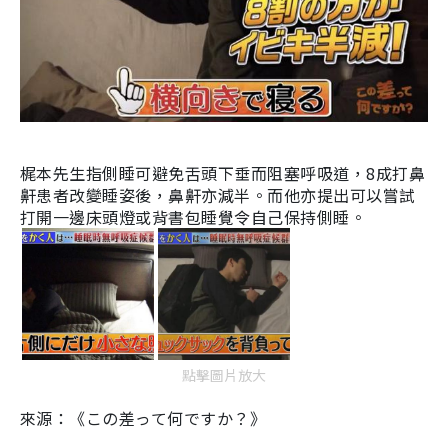
梶本先生指側睡可避免舌頭下垂而阻塞呼吸道，8成打鼻
鼾患者改變睡姿後，鼻鼾亦減半。而他亦提出可以嘗試
打開一邊床頭燈或背書包睡覺令自己保持側睡
。
點擊圖片放大
來源：《この差って何ですか？》