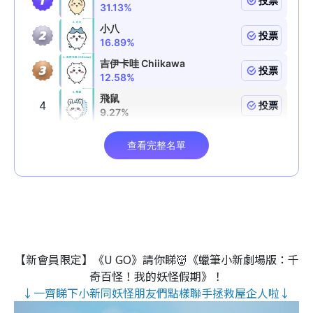
【新會員限定】《U GO》請你睇👹《蠟筆小新劇場版：千
奇百怪！我的妖怪假期》！
↓一齊睇下小新同妖怪朋友們點樣聯手拯救屋企人啦↓