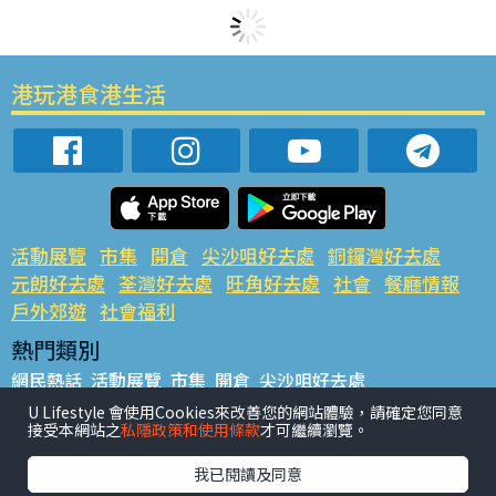
港玩港食港生活
活動展覽
市集
開倉
尖沙咀好去處
銅鑼灣好去處
元朗好去處
荃灣好去處
旺角好去處
社會
餐廳情報
戶外郊遊
社會福利
熱門類別
網民熱話
活動展覽
市集
開倉
尖沙咀好去處
銅鑼灣好去處
元朗好去處
荃灣好去處
旺角好去處
社會
U Lifestyle 會使用Cookies來改善您的網站體驗，請確定您同意
接受本網站之
私隱政策和使用條款
才可繼續瀏覽。
餐廳情報
戶外郊遊
熱門標籤
我已閱讀及同意