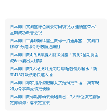
日本節目實測望綠色風景可回復視力 連續望森林1
星期成功改善近視
日本節目耳鼻咽喉科醫生教你一招通鼻塞！ 實測用
膠樽1分鐘即令呼吸順通無阻
日本節目教4招按摩瘦大腿操消脂！實測2星期腿圍
減6cm瘦出大腿罅
日本節目教3大秘技對抗失眠 瞓唔著勿飲暖水！簡
單478呼吸法助快速入睡
日本節目專家指身型肥胖女孩婚姻更幸福！ 獨有親
和力令事業愛情更優勝
日本節目教你點剪頭髮最啱自己！2大部位決定露額
定剪瀏海、鬈髮定直髮