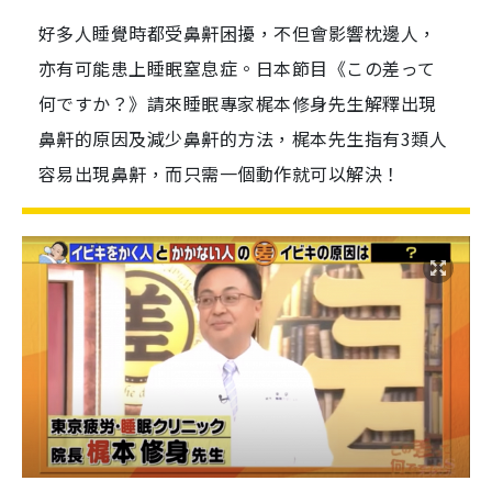
好多人睡覺時都受鼻鼾困擾，不但會影響枕邊人，
亦有可能患上睡眠窒息症。日本節目《この差って
何ですか？》請來睡眠專家梶本修身先生解釋出現
鼻鼾的原因及減少鼻鼾的方法，梶本先生指有3類人
容易出現鼻鼾，而只需一個動作就可以解決！