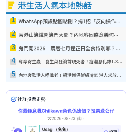
港生活人氣本地熱話
1
WhatsApp預設貼圖點刪？揭1招「反向操作」還原簡潔介面 附3步實測教學
2
香港山邊鐵閘邊門大開？內地客困惑意義何在！網民神回覆：呢種叫法理性防禦
3
鬼門開2026｜農曆七月撞正日全食特別邪？專家警告切忌做一事！揭4大禁忌+2招保平安
4
奪命寄生蟲｜食生菜狂瀉首現死者！疫潮惡化錄1.8萬宗病例 揭洗菜3大謬誤
5
內地客歎港人唔識老！揭港鐵保鮮級冷氣 港人求放過：咪投訴