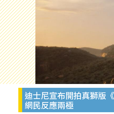
迪士尼宣布開拍真獅版《獅子
網民反應兩極