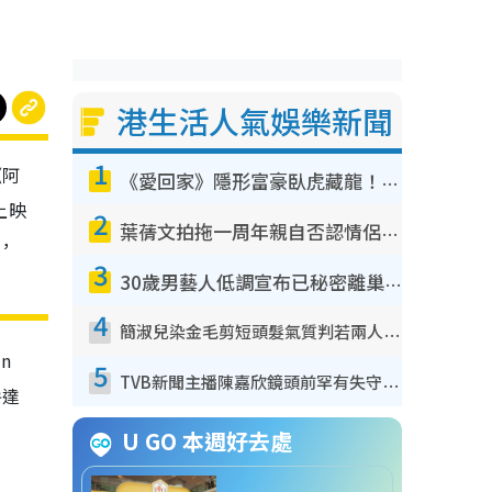
港生活人氣娛樂新聞
1
《阿
《愛回家》隱形富豪臥虎藏龍！盤點12位財氣逼人的有錢藝人：呢位靚女3億身家唔憂做
年上映
2
葉蒨文拍拖一周年親自否認情侶關係？！被質疑感情造假竟稱GM「普通同事」
影，
3
30歲男藝人低調宣布已秘密離巢！人氣急跌變失蹤人口︰「這幾年過得並不容易」
4
簡淑兒染金毛剪短頭髮氣質判若兩人！嚇壞老公麥大力都認唔出：「你做咩事？」
n
5
TVB新聞主播陳嘉欣鏡頭前罕有失守！遭林超英一句說話突襲嚇親當場大笑
房達
U GO 本週好去處