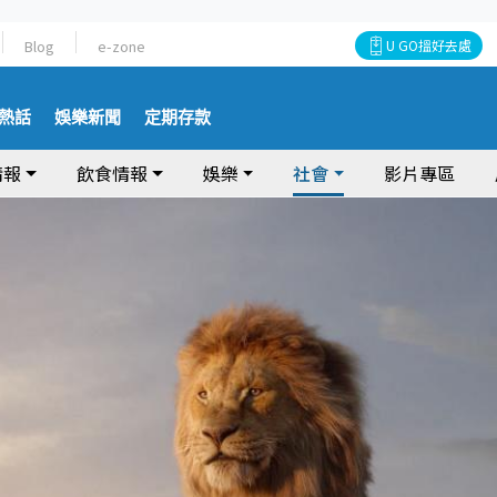
Blog
e-zone
U GO搵好去處
熱話
娛樂新聞
定期存款
情報
飲食情報
娛樂
社會
影片專區