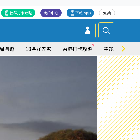
社群打卡攻略
商戶中心
下載 App
繁
简
周圍遊
18區好去處
香港打卡攻略
主題特集