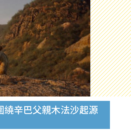
傳 圍繞辛巴父親木法沙起源