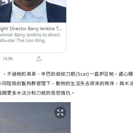
，不過牠的弟弟、辛巴的叔叔刀疤(Scar)一直妒忌牠，處心
沙同陰險的鬣狗群管理下，動物的生活失去原來的秩序，與木
揭開更多木法沙和刀疤的恩怨情仇。