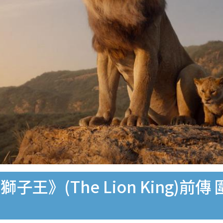
王》(The Lion King)前