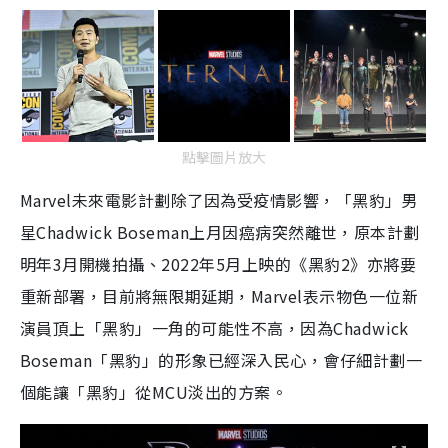
點擊圖片放大
Marvel
未來電影計劃除了因為受疫情影響，「黑豹」男
星
Chadwick Boseman
上月因癌病突然離世，原本計劃
明年
3
月開機拍攝、
2022
年
5
月上映的《黑豹
2
》亦將要
重新部署，目前將無限期延期，
Marvel
表示物色一位新
演員頂上「黑豹」一角的可能性不高，因為
Chadwick
Boseman
「黑豹」的形象已經深入民心，會仔細
計劃
一
個能讓「黑豹」從
MCU
淡出的方案。