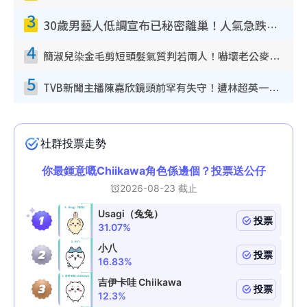
3
30歲男藝人低調宣布已秘密離巢！人氣急跌變失蹤人口︰「這幾年過得並不容易」
4
簡淑兒染金毛剪短頭髮氣質判若兩人！嚇壞老公麥大力都認唔出：「你做咩事？」
5
TVB新聞主播陳嘉欣鏡頭前罕有失守！遭林超英一句說話突襲嚇親當場大笑