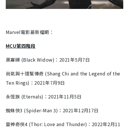
Marvel
電影最新檔期：
MCU
第四階段
黑寡婦
(Black Widow)
：
2021
年
5
月
7
日
尚氣與十環幫傳奇
(Shang Chi and the Legend of the
Ten Rings)
：
2021
年
7
月
9
日
永恆族
(Eternals)
：
2021
年
11
月
5
日
蜘蛛俠
3 (Spider-Man 3)
：
2021
年
12
月
17
日
雷神奇俠
4 (Thor: Love and Thunder)
：
2022
年
2
月
11