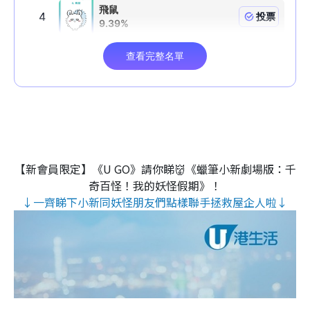
【新會員限定】《U GO》請你睇👹《蠟筆小新劇場版：千
奇百怪！我的妖怪假期》！
↓一齊睇下小新同妖怪朋友們點樣聯手拯救屋企人啦↓