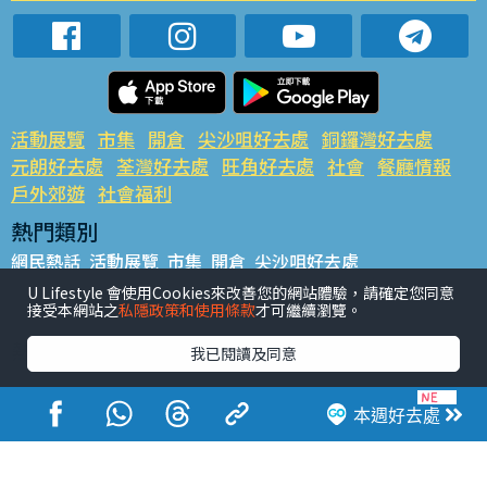
活動展覽
市集
開倉
尖沙咀好去處
銅鑼灣好去處
元朗好去處
荃灣好去處
旺角好去處
社會
餐廳情報
戶外郊遊
社會福利
熱門類別
網民熱話
活動展覽
市集
開倉
尖沙咀好去處
銅鑼灣好去處
元朗好去處
荃灣好去處
旺角好去處
社會
U Lifestyle 會使用Cookies來改善您的網站體驗，請確定您同意
接受本網站之
私隱政策和使用條款
才可繼續瀏覽。
餐廳情報
戶外郊遊
熱門標籤
我已閱讀及同意
#UGO搵好去處
#人氣活動推介
#美食社群熱話
#親子玩樂好去處
#ULifestyle應用程式
#限時搶
本週好去處
#UJetso禮物放送
#ULifestyle商戶中心
#著數
#網絡熱話
香港經濟日報版權所有©2026