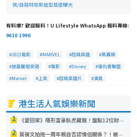
俠/自殺特攻新造型首度曝光
有料爆? 歡迎報料！U Lifestyle WhatsApp 報料專線:
9610 1996
2021電影
MARVEL
超級英雄
黑寡婦
施嘉麗祖安遜
電影
Disney
復仇者聯盟
Marvel
上氣
超級英雄片
演員
港生活人氣娛樂新聞
1
《愛回家》隱形富豪臥虎藏龍！盤點12位財氣逼人的有錢藝人：呢位靚女3億身家唔憂做
2
葉蒨文拍拖一周年親自否認情侶關係？！被質疑感情造假竟稱GM「普通同事」