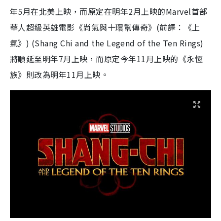
年
5
月在北美上映，而原定在明年
2
月上映的
Marvel
首部
華人超級英雄電影《尚氣與十環幫傳奇》
(
前譯：《上
氣》
) (Shang Chi and the Legend of the Ten Rings)
將順延至明年
7
月上映，而原定今年
11
月上映的《永恆
族》則改為明年
11
月上映。