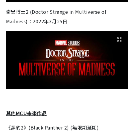
奇異博士
2 (Doctor Strange in Multiverse of
Madness)
：
2022
年
3
月
25
日
其他
MCU
未來作品
《黑豹
2
》
(Black Panther 2) (
無限期延期
)