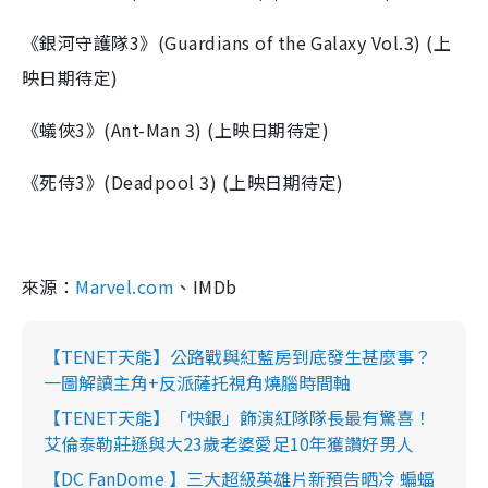
《銀河守護隊
3
》
(Guardians of the Galaxy Vol.3)
(上
映日期待定)
《蟻俠
3
》
(Ant-Man 3)
(上映日期待定)
《死侍
3
》
(Deadpool 3)
(上映日期待定)
來源：
Marvel.com
、IMDb
【TENET天能】公路戰與紅藍房到底發生甚麼事？
一圖解讀主角+反派薩托視角燒腦時間軸
【TENET天能】「快銀」飾演紅隊隊長最有驚喜！
艾倫泰勒莊遜與大23歲老婆愛足10年獲讚好男人
【DC FanDome 】三大超級英雄片新預告晒冷 蝙蝠