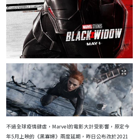
不過全球疫情肆虐，
Marvel
的電影大計受影響，原定今
年
5
月上映的《黑寡婦》兩度延期，昨日公布改於
2021