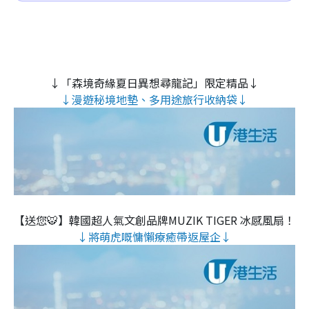
↓「森境奇緣夏日異想尋龍記」限定精品↓
↓漫遊秘境地墊、多用途旅行收納袋↓
【送您🐯】韓國超人氣文創品牌MUZIK TIGER 冰感風扇！
↓將萌虎嘅慵懶療癒帶返屋企↓