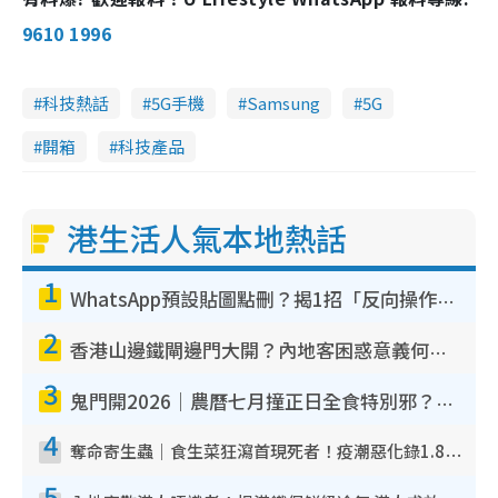
9610 1996
科技熱話
5G手機
Samsung
5G
開箱
科技產品
港生活人氣本地熱話
1
WhatsApp預設貼圖點刪？揭1招「反向操作」還原簡潔介面 附3步實測教學
2
香港山邊鐵閘邊門大開？內地客困惑意義何在！網民神回覆：呢種叫法理性防禦
3
鬼門開2026｜農曆七月撞正日全食特別邪？專家警告切忌做一事！揭4大禁忌+2招保平安
4
奪命寄生蟲｜食生菜狂瀉首現死者！疫潮惡化錄1.8萬宗病例 揭洗菜3大謬誤
5