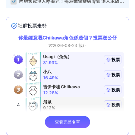
內地客歎港人唔識老！揭港鐵保鮮級冷氣 港人求放過：咪投訴