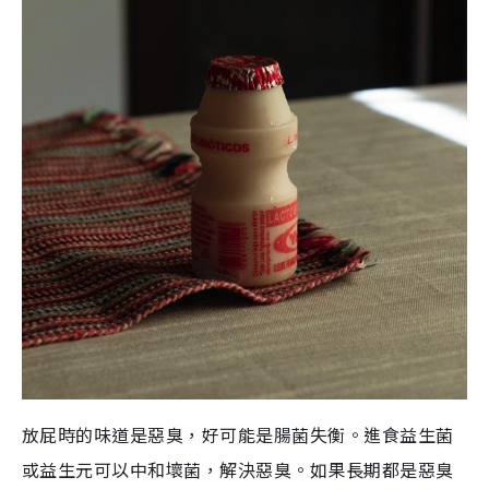
放屁時的味道是惡臭，好可能是腸菌失衡。進食益生菌
或益生元可以中和壞菌，解決惡臭。如果長期都是惡臭