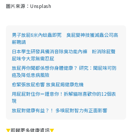
圖片來源：Unsplash
男子放屁6米內蚊蟲即死 臭屁變神技獲滅蟲公司高
薪聘請
日本學生研發具備消音除臭功能內褲 盼消除屁聲
屁味令大眾無需忍屁
放屁畀你聞都係想你身體健康？ 研究：聞屁味可防
癌及降低患病風險
愈緊張放屁愈響 放臭屁揭健康危機
用屁屁對住你＝鍾意你！拆解貓咪喜歡你的12個表
現
放屁對健康有益？！ 多嗅屁對智力有正面影響
▼
即睇更多健康資訊
▼