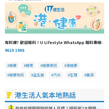
有料爆? 歡迎報料！U Lifestyle WhatsApp 報料專線:
9610 1996
健康
腸胃
健康資訊
港健康
健康快訊
益生菌
汽水
生理
腹瀉
港生活人氣本地熱話
1
裝修拆鐵閘隨時變賊人目標？網民揭2大關鍵用途：裝新式等於白裝？附新舊鐵閘分別