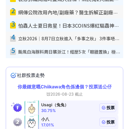
2
網傳公院改用內地/副廠藥？醫生拆解正副廠分別 揭4類人換藥隨時出事
3
怕蟲人士夏日救星！日本3COINS爆紅驅蟲神器$45起 1招「全程免觸碰」輕鬆搞定小強
4
立秋2026｜8月7日立秋進入「多事之秋」 3件事唔做得！專家教6招開運 清枱頭／銀包納氣接好運
5
颱風白海豚料周日襲浙江！經歷5次「眼牆置換」極罕見 成登陸內地最長途颱風