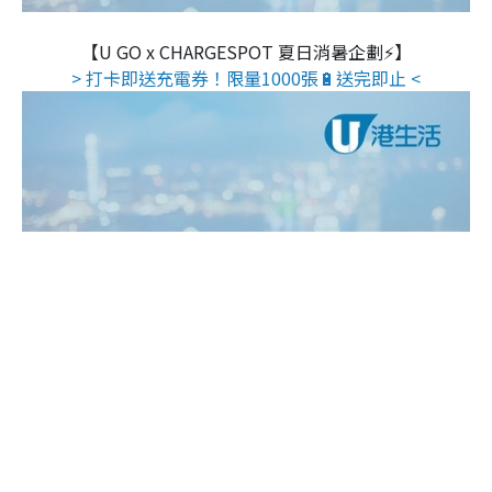
【U GO x CHARGESPOT 夏日消暑企劃⚡】
> 打卡即送充電券！限量1000張🔋送完即止 <