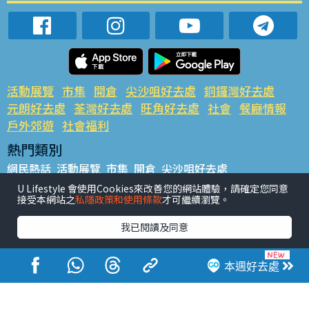
活動展覽
市集
開倉
尖沙咀好去處
銅鑼灣好去處
元朗好去處
荃灣好去處
旺角好去處
社會
餐廳情報
戶外郊遊
社會福利
熱門類別
網民熱話
活動展覽
市集
開倉
尖沙咀好去處
銅鑼灣好去處
元朗好去處
荃灣好去處
旺角好去處
社會
U Lifestyle 會使用Cookies來改善您的網站體驗，請確定您同意
接受本網站之
私隱政策和使用條款
才可繼續瀏覽。
餐廳情報
戶外郊遊
熱門標籤
我已閱讀及同意
#UGO搵好去處
#人氣活動推介
#美食社群熱話
#親子玩樂好去處
#ULifestyle應用程式
#限時搶
本週好去處
#UJetso禮物放送
#ULifestyle商戶中心
#著數
#網絡熱話
香港經濟日報版權所有©2026