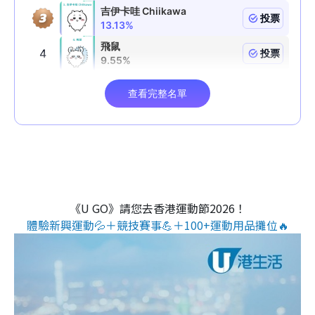
《U GO》請您去香港運動節2026！
體驗新興運動💦＋競技賽事💪＋100+運動用品攤位🔥