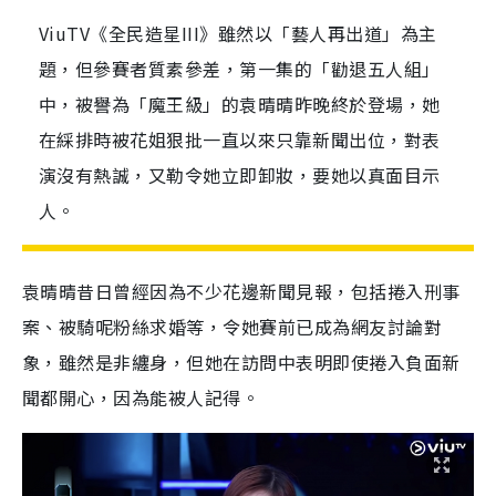
ViuTV《全民造星III》雖然以「藝人再出道」為主
題，但參賽者質素參差，第一集的「勸退五人組」
中，被譽為「魔王級」的袁晴晴昨晚終於登場，她
在綵排時被花姐狠批一直以來只靠新聞出位，對表
演沒有熱誠，又勒令她立即卸妝，要她以真面目示
人。
袁晴晴昔日曾經因為不少花邊新聞見報，包括捲入刑事
案、被騎呢粉絲求婚等，令她賽前已成為網友討論對
象，雖然是非纏身，但她在訪問中表明即使捲入負面新
聞都開心，因為能被人記得。