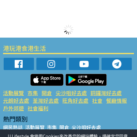
港玩港食港生活
活動展覽
市集
開倉
尖沙咀好去處
銅鑼灣好去處
元朗好去處
荃灣好去處
旺角好去處
社會
餐廳情報
戶外郊遊
社會福利
熱門類別
網民熱話
活動展覽
市集
開倉
尖沙咀好去處
銅鑼灣好去處
元朗好去處
荃灣好去處
旺角好去處
社會
U Lifestyle 會使用Cookies來改善您的網站體驗，請確定您同意