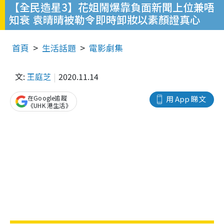
【全民造星3】花姐鬧爆靠負面新聞上位兼唔
知衰 袁晴晴被勒令即時卸妝以素顏證真心
首頁
生活話題
電影劇集
文:
王庭芝
2020.11.14
在Google追蹤
用 App 睇文
《UHK 港生活》