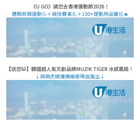
《U GO》請您去香港運動節2026！
體驗新興運動💦＋競技賽事💪＋100+運動用品攤位🔥
【送您🐯】韓國超人氣文創品牌MUZIK TIGER 冰感風扇！
↓將萌虎嘅慵懶療癒帶返屋企↓