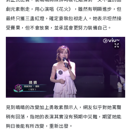
劇元素刪走，用心演唱《花火》，雖然有明顯進步，但
最終只獲三盞紅燈，確定要執包袱走人。她表示坦然接
受賽果，但不會放棄，並承諾會更努力裝備自己。
見到晴晴的改變加上勇敢素顏示人，網友似乎對她罵聲
稍有回落，指她的表演其實沒有預期中災難，期望她能
夠日後能有所改變，重新出發。