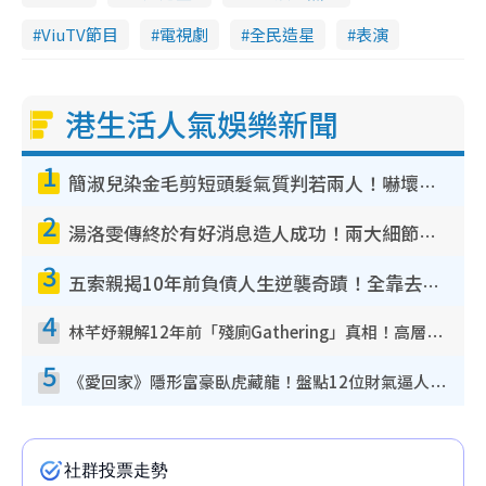
ViuTV節目
電視劇
全民造星
表演
港生活人氣娛樂新聞
1
簡淑兒染金毛剪短頭髮氣質判若兩人！嚇壞老公麥大力都認唔出：「你做咩事？」
2
湯洛雯傳終於有好消息造人成功！兩大細節曝孕味極濃惹猜測：大肚婆先會咁！
3
五索親揭10年前負債人生逆襲奇蹟！全靠去一地方轉運後即遇上馬先生
4
林芊妤親解12年前「殘廁Gathering」真相！高層解約一句話重創尊嚴至今拒返TVB
5
《愛回家》隱形富豪臥虎藏龍！盤點12位財氣逼人的有錢藝人：呢位靚女3億身家唔憂做