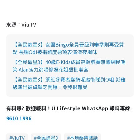
來源：ViuTV
【全民造星3】女團Bingo全員晉級判審準則再受質
疑 長腿Odi被指態度惡頂表演滲夜場味
【全民造星3】40歲E-Kids成員高齡參賽無懼網民嘲
笑 Alan落力跳唱慘遭花姐狠批老套
【全民造星3】網紅參賽者變騎呢魔術睇到O咀 災難
級演出被卓韻芝鬧爆：令我很難受
有料爆? 歡迎報料！U Lifestyle WhatsApp 報料專線:
9610 1996
ViuTV
全民造星3
本地娛樂熱話