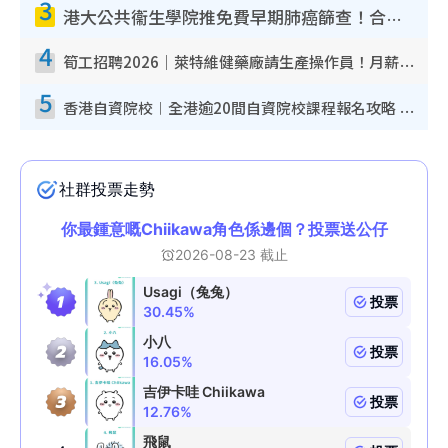
3
港大公共衞生學院推免費早期肺癌篩查！合資格人士將獲全額資助定期血液化驗／電腦斷層掃描／風險評估
4
筍工招聘2026｜萊特維健藥廠請生產操作員！月薪高達$1.7萬 冷氣廠房/五天工作/保證雙糧
5
香港自資院校︱全港逾20間自資院校課程報名攻略 留位費可退/申請日期/報名連結