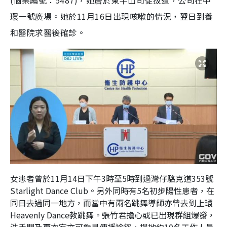
(個案編號：5487)，她居於東半山司徒拔道，公司在中
環一號廣場。她於11月16日出現咳嗽的情況，翌日到養
和醫院求醫後確診。
女患者曾於11月14日下午3時至5時到過灣仔駱克道353號
Starlight Dance Club。另外同時有5名初步陽性患者，在
同日去過同一地方，而當中有兩名跳舞導師亦曾去到上環
Heavenly Dance教跳舞。張竹君擔心或已出現群組爆發，
洗手間及更衣室亦可能是傳播途徑，場地約10名工作人員