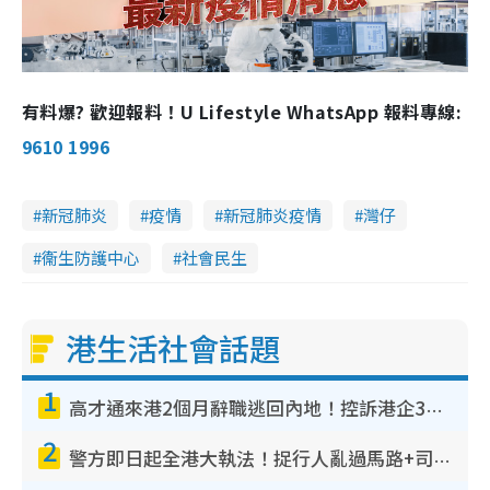
有料爆? 歡迎報料！U Lifestyle WhatsApp 報料專線:
9610 1996
新冠肺炎
疫情
新冠肺炎疫情
灣仔
衞生防護中心
社會民生
港生活社會話題
1
高才通來港2個月辭職逃回內地！控訴港企3宗罪 歎微管理極窒息
2
警方即日起全港大執法！捉行人亂過馬路+司機不專注駕駛！亂過馬路罰$2000