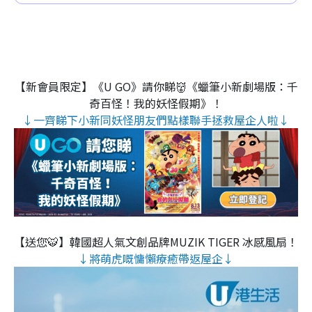
【新會員限定】《U GO》請你睇👹《蠟筆小新劇場版：千
奇百怪！我的妖怪假期》！
↓一齊睇下小新同妖怪朋友們點樣聯手拯救屋企人啦↓
【送您🐯】韓國超人氣文創品牌MUZIK TIGER 冰感風扇！
↓將萌虎嘅慵懶療癒帶返屋企↓