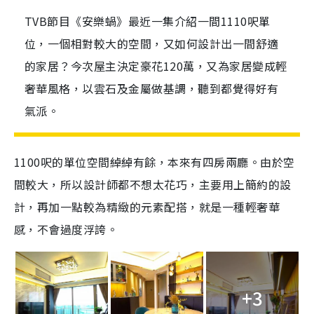
TVB節目《安樂蝸》最近一集介紹一間1110呎單
位，一個相對較大的空間，又如何設計出一間舒適
的家居？今次屋主決定豪花120萬，又為家居變成輕
奢華風格，以雲石及金屬做基調，聽到都覺得好有
氣派。
1100呎的單位空間綽綽有餘，本來有四房兩廳。由於空
間較大，所以設計師都不想太花巧，主要用上簡約的設
計，再加一點較為精緻的元素配搭，就是一種輕奢華
感，不會過度浮誇。
+3