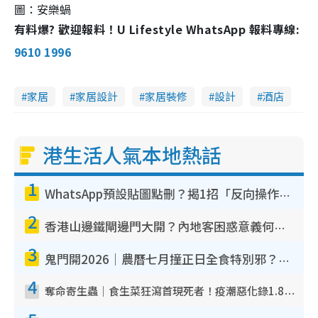
圖：安樂蝸
有料爆? 歡迎報料！U Lifestyle WhatsApp 報料專線:
9610 1996
家居
家居設計
家居裝修
設計
酒店
港生活人氣本地熱話
1
WhatsApp預設貼圖點刪？揭1招「反向操作」還原簡潔介面 附3步實測教學
2
香港山邊鐵閘邊門大開？內地客困惑意義何在！網民神回覆：呢種叫法理性防禦
3
鬼門開2026｜農曆七月撞正日全食特別邪？專家警告切忌做一事！揭4大禁忌+2招保平安
4
奪命寄生蟲｜食生菜狂瀉首現死者！疫潮惡化錄1.8萬宗病例 揭洗菜3大謬誤