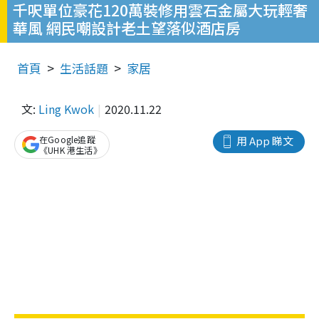
千呎單位豪花120萬裝修用雲石金屬大玩輕奢
華風 網民嘲設計老土望落似酒店房
首頁
生活話題
家居
文:
Ling Kwok
2020.11.22
在Google追蹤
用 App 睇文
《UHK 港生活》