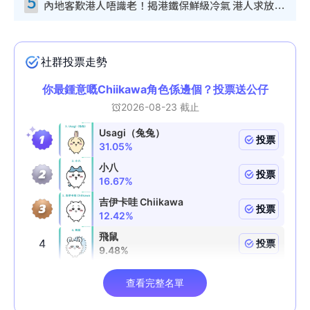
5
內地客歎港人唔識老！揭港鐵保鮮級冷氣 港人求放過：咪投訴