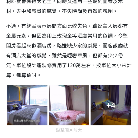
材料就會顯得太老土。同時又運用一些幾何圖案及木
材，去中和高貴的感覺，不失時尚及自然的氛圍。
不過，有網民表示房間方面比較失色，雖然主人房都有
金屬元素，但因為用上玫瑰金等酒店常用的色調，令整
間房看起來似酒店房，略嫌缺少家的感覺。而客飯廳就
有酒店大堂的感覺，雖然是輕奢華風，但都有少少俗
氣。單位設計連裝修費用了120萬左右，按單位大小來計
算，都算係咁。
+4
點擊圖片放大