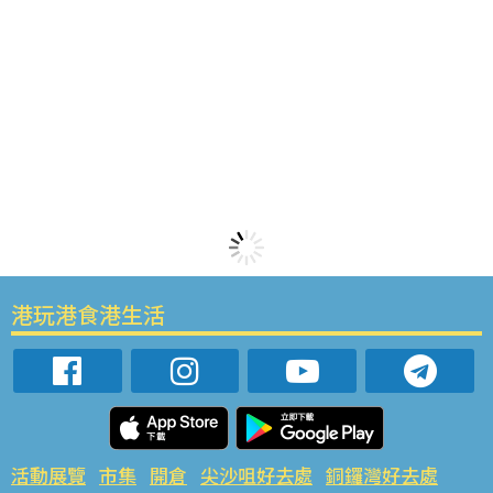
港玩港食港生活
活動展覽
市集
開倉
尖沙咀好去處
銅鑼灣好去處