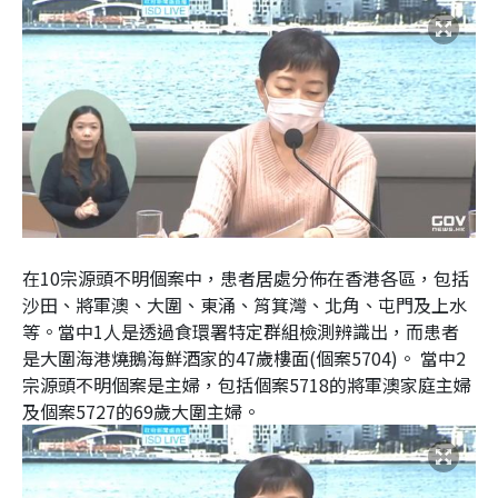
在10宗源頭不明個案中，患者居處分佈在香港各區，包括
沙田、將軍澳、大圍、東涌、筲箕灣、北角、屯門及上水
等。當中1人是透過食環署特定群組檢測辨識出，而患者
是大圍海港燒鵝海鮮酒家的47歲樓面(個案5704)。 當中2
宗源頭不明個案是主婦，包括個案5718的將軍澳家庭主婦
及個案5727的69歲大圍主婦。