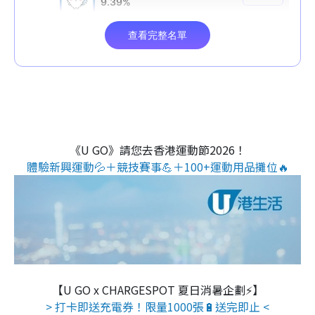
《U GO》請您去香港運動節2026！
體驗新興運動💦＋競技賽事💪＋100+運動用品攤位🔥
【U GO x CHARGESPOT 夏日消暑企劃⚡】
> 打卡即送充電券！限量1000張🔋送完即止 <