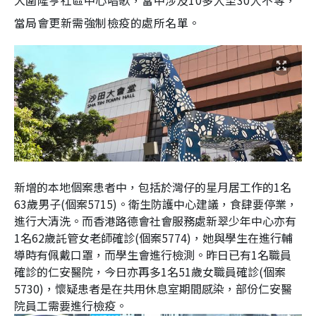
大圍隆亨社區中心唱歌，當中涉及10多人至30人不等，
當局會更新需強制檢疫的處所名單。
新增的本地個案患者中，包括於灣仔的星月居工作的1名
63歲男子(個案5715)。衛生防護中心建議，食肆要停業，
進行大清洗。而香港路德會社會服務處新翠少年中心亦有
1名62歲託管女老師確診(個案5774)，她與學生在進行輔
導時有佩戴口罩，而學生會進行檢測。昨日已有1名職員
確診的仁安醫院，今日亦再多1名51歲女職員確診(個案
5730)，懷疑患者是在共用休息室期間感染，部份仁安醫
院員工需要進行檢疫。