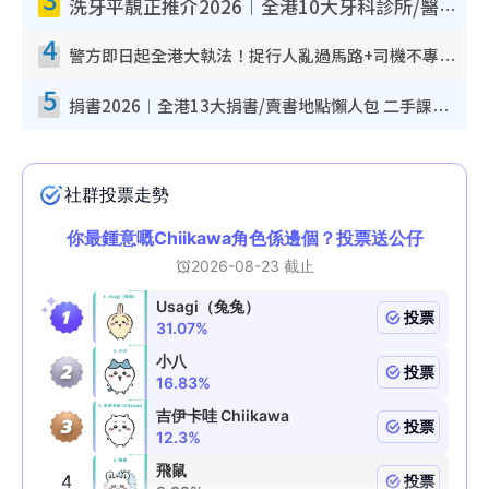
洗牙平靚正推介2026︱全港10大牙科診所/醫院懶人包 夜診至8點/鎮靜潔牙/醫療券適用
4
警方即日起全港大執法！捉行人亂過馬路+司機不專注駕駛！亂過馬路罰$2000
5
捐書2026︱全港13大捐書/賣書地點懶人包 二手課本最高$150＋舊書換免費咖啡/戲票