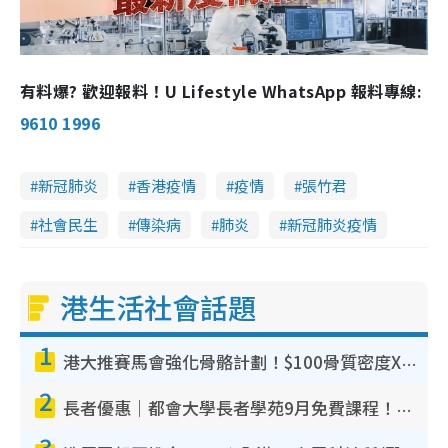
有料爆? 歡迎報料！U Lifestyle WhatsApp 報料專線:
9610 1996
新冠肺炎
香港疫情
疫情
張竹君
社會民生
傳染病
肺炎
新冠肺炎疫情
港生活社會話題
1
港大推賽馬會強化骨骼計劃！$100骨質密度X光檢查 完成免費運動訓練送超市禮券！附參加資格
2
長者優惠｜都會大學長者學苑9月免費課程！多媒體/微電影創作/網絡安全 附報名方法教學
3