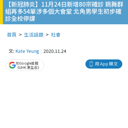
【新冠肺炎】11月24日新增80宗確診 跳舞群
組再多54單涉多個大會堂 北角男學生初步確
診全校停課
首頁
生活話題
社會
文:
Kate Yeung
2020.11.24
在Google追蹤
用 App 睇文
《UHK 港生活》