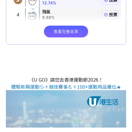
《U GO》請您去香港運動節2026！
體驗新興運動💦＋競技賽事💪＋100+運動用品攤位🔥