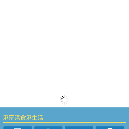
港玩港食港生活