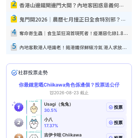
2
香港山邊鐵閘邊門大開？內地客困惑意義何在！網民神回覆：呢種叫法理性防禦
3
鬼門開2026｜農曆七月撞正日全食特別邪？專家警告切忌做一事！揭4大禁忌+2招保平安
4
奪命寄生蟲｜食生菜狂瀉首現死者！疫潮惡化錄1.8萬宗病例 揭洗菜3大謬誤
5
內地客歎港人唔識老！揭港鐵保鮮級冷氣 港人求放過：咪投訴