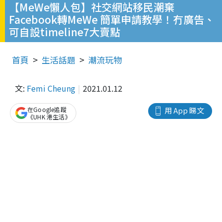
【MeWe懶人包】社交網站移民潮棄
Facebook轉MeWe 簡單申請教學！冇廣告、
可自設timeline7大賣點
首頁
生活話題
潮流玩物
文:
Femi Cheung
2021.01.12
在Google追蹤
用 App 睇文
《UHK 港生活》