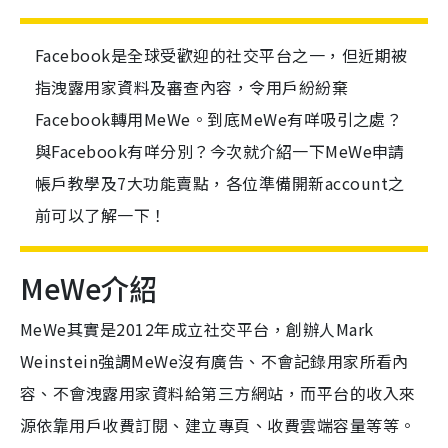
Facebook是全球受歡迎的社交平台之一，但近期被
指洩露用家資料及審查內容，令用戶紛紛棄
Facebook轉用MeWe。到底MeWe有咩吸引之處？
與Facebook有咩分別？今次就介紹一下MeWe申請
帳戶教學及7大功能賣點，各位準備開新account之
前可以了解一下！
MeWe介紹
MeWe其實是2012年成立社交平台，創辦人Mark
Weinstein強調MeWe沒有
廣告
、
不會記錄用
家
所看內
容
、不會
洩露用家資料
給第三方網站，而平台的收入來
源依靠用戶
收費訂閱
、
建立專頁
、收
費雲端容量
等等。