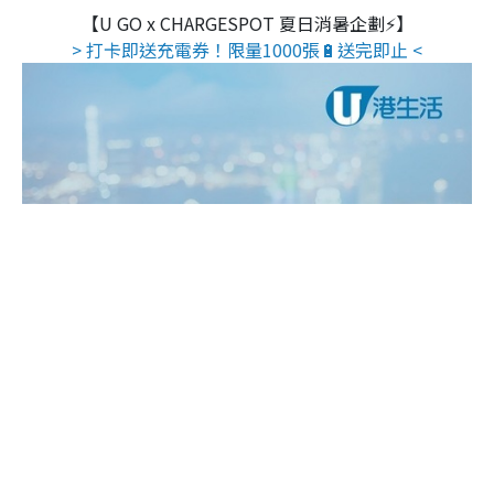
【U GO x CHARGESPOT 夏日消暑企劃⚡】
> 打卡即送充電券！限量1000張🔋送完即止 <