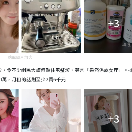
+3
點擊圖片放大
影，令不少網民大讚傅穎住宅整潔，笑言「果然係處女座」
。
00萬，月租的話則至少2萬6千元。
+3