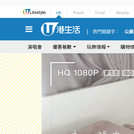
HK
Travel
Food
Beauty
熱門關鍵字：
公屋
演唱會
優惠著數
玩樂情報
購物