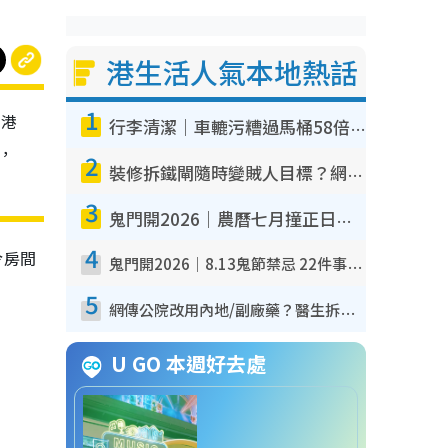
港生活人氣本地熱話
1
返港
行李清潔｜車轆污糟過馬桶58倍！專家警告忌用酒精抹 教1招免污手除菌
，
2
裝修拆鐵閘隨時變賊人目標？網民揭2大關鍵用途：裝新式等於白裝？附新舊鐵閘分別
3
鬼門開2026｜農曆七月撞正日全食特別邪？專家警告切忌做一事！揭4大禁忌+2招保平安
4
令房間
鬼門開2026｜8.13鬼節禁忌 22件事唔做得！燒肉、刺身要少食？半夜勿吹口哨/打呢個電話
5
網傳公院改用內地/副廠藥？醫生拆解正副廠分別 揭4類人換藥隨時出事
U GO 本週好去處