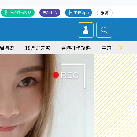
社群打卡攻略
商戶中心
下載 App
繁
简
周圍遊
18區好去處
香港打卡攻略
主題特集