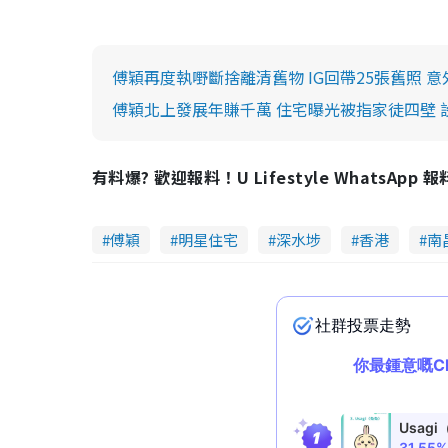
傅穎再度執嘢斷捨離清舊物 IG回帶25張舊照 
傅穎北上發展年賺千萬 住宅曝光被指家徒四壁
有料爆? 歡迎報料！U Lifestyle WhatsApp 
傅穎
明星住宅
深水埗
香港
南