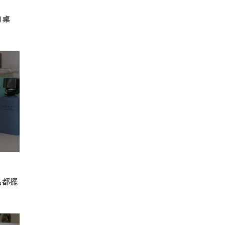
的桌
品都擺