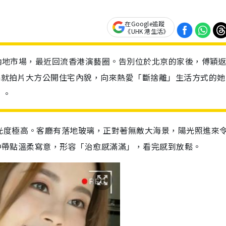
在Google追蹤
《UHK 港生活》
發展內地市場，最近回流香港演藝圈。告別位於北京的家後，傅穎
sa就拍片大方公開住宅內貌，向來熱愛「斷捨離」生活方式的她
」。
光度極高。客廳有落地玻璃，正對著無敵大海景，陽光照進來
緻中帶點溫柔寫意，形容「治愈感滿滿」，看完感到放鬆。