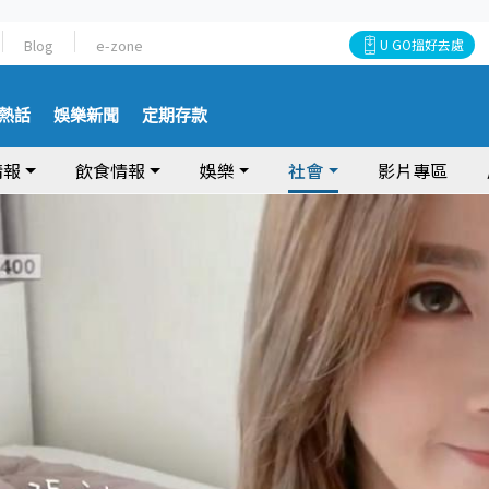
Blog
e-zone
U GO搵好去處
熱話
娛樂新聞
定期存款
情報
飲食情報
娛樂
社會
影片專區