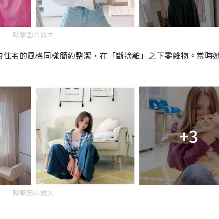
點擊圖片放大
的住宅的風格同樣簡約整潔，在「斷捨離」之下零雜物
。當時
+3
點擊圖片放大