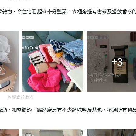
零雜物，令住宅看起來十分整潔。衣櫃旁邊有書架及擺放香水
+3
點擊圖片放大
枕頭，相當簡約。雖然廚房有不少調味料及茶包，不過所有物