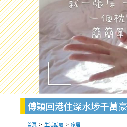
傅穎回港住深水埗千萬豪
首頁
生活話題
家居