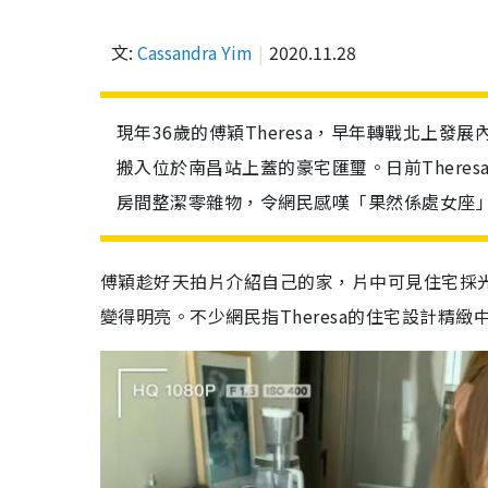
文:
Cassandra Yim
2020.11.28
現年36歲的傅穎Theresa，早年轉戰北上
搬入位於南昌站上蓋的豪宅匯璽。日前There
房間整潔零雜物，令網民感嘆「果然係處女座
傅穎趁好天拍片介紹自己的家，片中可見住宅採
變得明亮。不少網民指Theresa的住宅設計精