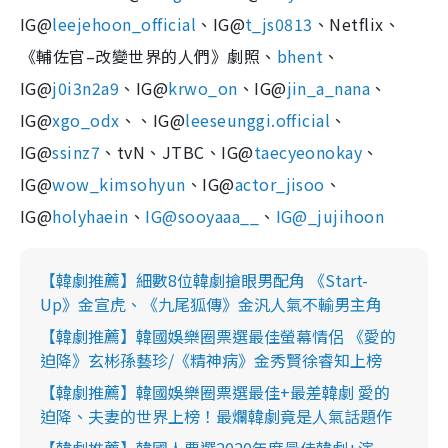
IG@
leejehoon_official
、IG@
t_js0813
、Netflix、
《輔佐官–改變世界的人們》劇照、
bhent
、
IG@
j0i3n2a9
、IG@
krwo_on
、IG@
jin_a_nana
、
IG@
xgo_odx
、、IG@
leeseunggi.official
、
IG@
ssinz7
、tvN、JTBC、IG@
taecyeonokay
、
IG@
wow_kimsohyun
、IG@
actor_jisoo
、
IG@
holyhaein
、
IG@sooyaaa__
、
IG@_jujihoon
【韓劇推薦】細數8位韓劇搶眼男配角 《Start-
Up》金宣虎、《九尾狐傳》金汎人氣不輸男主角
【韓劇推薦】韓國娛樂圈票選最佳螢幕情侶 《愛的
迫降》玄彬孫藝珍/《精神病》金秀賢徐睿知上榜
【韓劇推薦】韓國娛樂圈票選最佳+最差韓劇 愛的
迫降、夫妻的世界上榜！最爛韓劇竟是人氣話題作
【韓劇推薦】韓國人票選2020年度最佳韓劇+演