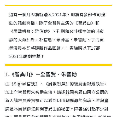
還有一個月即將就踏入2021年，即將有多部卡司強
勁的韓劇開播，除了全智賢主演的《智異山》和
《屍戰朝鮮：雅信傳》、孔劉和裴斗娜主演的《寂
靜的大海》外，朴信惠、宋仲基、朱智勛、丁海寅
等演員亦即將隨新作品回歸，一齊睇睇以下17部
2021年韓劇推薦！
1.《智異山》—全智賢、朱智勛
由《Signal
信
號
》、《屍戰朝鮮》的編劇金銀姬執筆，
加上全智賢與朱智勛主演。講述韓國智異山國立公園的
新人護林員姜賢祖可以看到因山難罹難的鬼魂，將與皇
牌護林
員
徐伊江解開智異山的秘密。陣容強引起不少討