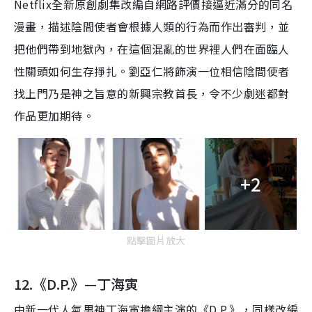
Netflix全新原創劇集
改編自網路評價接逼近滿分的同名
漫畫，描述陰間使者會根據人類的行為而作出審判，並
把他們帶到地獄內，在這個混亂的世界裡人們在面臨人
性關頭如何生存掙扎
。
劉亞仁將飾演一位相信陰間使者
找上門乃是神之旨意的新興宗教首長，令
不少劇迷都對
作品更加期待
。
+2
點擊圖片放大
12.《D.P.》—
丁海寅
由
新一代人氣男神
丁海寅擔綱主演的
《
D.P.
》，
同樣
改編