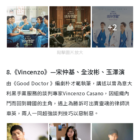
+2
點擊圖片放大
8.《Vincenzo》—宋仲基、全汝彬、玉澤演
由《Good Doctor 》編劇朴才範執筆，講述以曾為意大
利黑手黨服務的談判專家Vincenzo Casano，因組織內
鬥而回到韓國的主角，遇上為勝訴可出賣靈魂的律師洪
車英，兩人一同超強談判技巧以惡制惡。