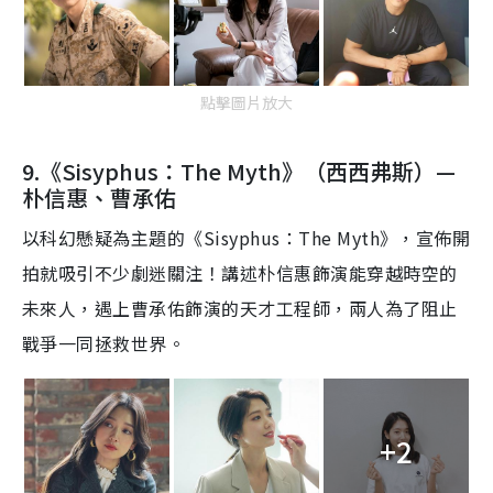
點擊圖片放大
9.《
Sisyphus
：
The Myth
》（
西西弗
斯
）—
朴信惠、曹承佑
以
科幻懸
疑
為主題的
《
Sisyphus
：
The Myth
》，宣佈開
拍就吸引不少劇迷關注！講述朴信惠
飾
演
能
穿越時空
的
未來
人
，
遇上
曹承佑飾演
的
天才工程
師
，
兩人為了
阻止
戰
爭
一同
拯救世
界
。
+2