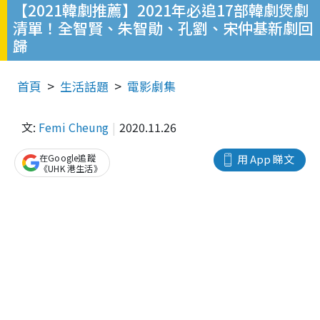
【2021韓劇推薦】2021年必追17部韓劇煲劇
清單！全智賢、朱智勛、孔劉、宋仲基新劇回
歸
首頁
生活話題
電影劇集
文:
Femi Cheung
2020.11.26
在Google追蹤
用 App 睇文
《UHK 港生活》