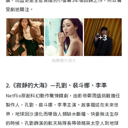
論，而且更是全智賢闊別小螢幕5年後回歸之作，所以備
受劇迷關注。
+3
點擊圖片放大
2.《寂靜的大海》—孔劉、裴斗娜、
李
準
Netflix
原創科幻動作驚悚
韓
劇，由影帝鄭雨盛挑戰擔任
製作人，孔劉、裴斗娜、李準主演。故事描述在未來世
界，地球因沙漠化而導致人類缺水斷糧、快要無法生存
的時候，孔劉飾演的航天局隊長帶領精英太空人到地球