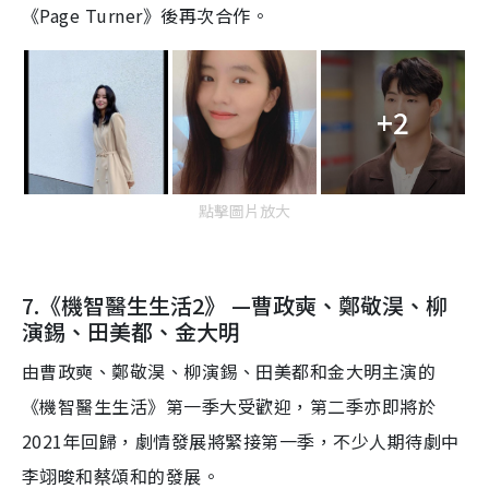
《Page Turner》後再次合作。
+2
點擊圖片放大
7.《機智醫生生活2》 —
曹政奭、鄭敬淏、柳
演錫、田美都
、
金大明
由曹政奭、鄭敬淏、柳演錫、田美都和金大明主演的
《
機智醫生生活》第一
季
大受歡迎，第二季亦即將於
2021
年回歸，劇情發展將緊接第一季，不少人期待劇中
李翊晙
和
蔡頌
和的發展。