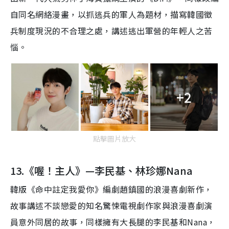
自
同名
網絡
漫畫，
以
抓逃兵的軍人為題材，
描寫
韓國徵
兵制度現況的不合理之處，
講
述逃出軍營的年輕人之苦
惱
。
+2
點擊圖片放大
13.《喔！主人》—李民基、
林珍
娜
Nana
韓版《命中註定我愛你》編劇趙鎮國的
浪漫喜
劇
新作，
故事講述不談戀愛的知名驚悚電視劇作家與浪漫喜劇演
員意外同居的故事，同樣擁有大長腿的李民基和Nana，