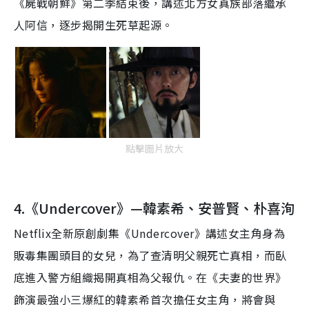
《屍戰朝鮮》
第二季結束後，講述北方女真族部落繼承
人阿信，逐步
揭開生死草起源。
點擊圖片放大
4.《Undercover》—韓素希、安普賢、朴喜洵
Netflix全新原創劇集《Undercover》講述女主角身為
販毒集團頭目的女兒，為了查清明父親死亡真相，而臥
底進入警方組織揭開真相為父報仇。在《夫妻的世界》
飾演最強小三爆紅的韓素希首次擔任女主角，將會與