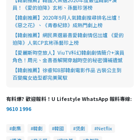
員！《愛的迫降》玄彬、孫藝珍落榜
【韓劇推薦】2020年9月人氣韓劇搜尋排名出爐！
《惡之花》、《青春紀錄》成熱門劇上榜
【韓劇推薦】網民票選最喜愛韓劇情侶出爐 《愛的
迫降》人氣CP玄彬孫藝珍上榜
【愛麗斯時空旅人】ViuTV科幻韓劇劇情簡介+演員
角色！周元、金喜善解開穿越時空的秘密彌補遺憾
【韓劇推薦】徐睿知8部韓劇電影作品 古裝公主到
百變魔女造型都完美駕馭
有料爆? 歡迎報料！U Lifestyle WhatsApp 報料專線:
9610 1996
劇集
韓劇
韓國
煲劇
Netflix