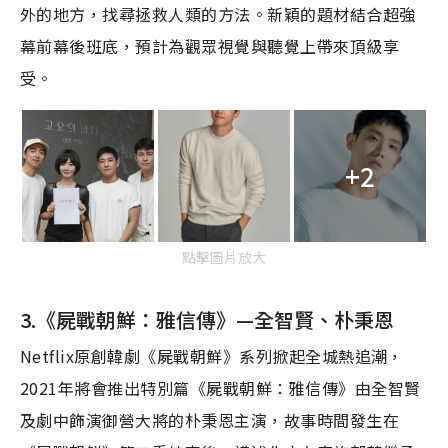
外的地方，找尋拯救人類的方法。新穎的題材結合超強
幕前幕後班底，預計為觀眾視覺與聽覺上帶來頂級享
受
。
+2
點擊圖片放大
3.《屍戰朝鮮：雅信傳》—全智賢、朴秉恩
Netflix原創韓劇《屍戰朝鮮》系列掀起全城熱追潮，
2021年將會推出特別篇《屍戰朝鮮：雅信傳》由全智賢
及劇中飾演御營大將的朴秉恩主演，
故事時間發生在