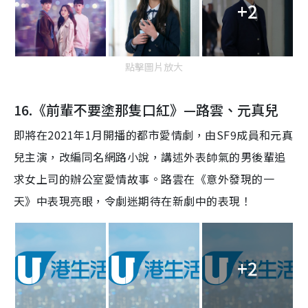
+2
點擊圖片放大
16.《前輩不要塗那隻口紅》—
路雲、元真
兒
即將在2021年1月開播的都市愛情劇，由SF9成員和
元真
兒
主演，
改編同名網路小
說
，
講述外表帥氣的
男後
輩
追
求女上司的辦
公室
愛情故事。
路雲
在《意外發現的一
天》中表現亮眼，令劇迷期待在新劇中的表現！
+2