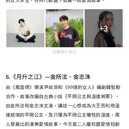
+3
點擊圖片放大
6.《月升之江》—金所泫、金志洙
由《風雲碑》導演尹尚浩和《99億的女人》編劇韓智勳
合作，故事改編自古典小說《平岡公主與溫達將軍》，
由金所泫和金志洙主演，講述一心想成為大王而利用溫
達感情的平岡公主，及只懂為平岡公主犧牲的溫達，兩
人發展出的淒美愛情故事。今次是二人繼校園愛情短劇