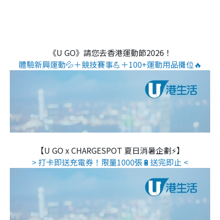
《U GO》請您去香港運動節2026！
體驗新興運動💦＋競技賽事💪＋100+運動用品攤位🔥
【U GO x CHARGESPOT 夏日消暑企劃⚡】
> 打卡即送充電券！限量1000張🔋送完即止 <