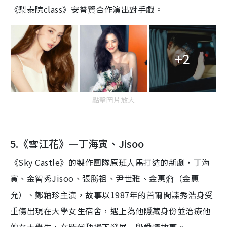
《梨泰院class》安普賢合作演出對手戲。
+2
點擊圖片放大
5.《雪江花》—
丁海寅、
Jisoo
《Sky Castle》的製作團隊原班人馬打造的新劇，
丁海
寅、金智秀
Jisoo
、張勝祖、尹世雅、金惠奫（
金惠
允
）、鄭釉珍主
演
，
故事以
1987
年的首爾間諜秀浩
身受
重傷出現在
大學女
生
宿舍，
遇上為他
隱藏
身份並
治療
他
的
女大學生，
在時代動盪下發展一段
愛情故事
。