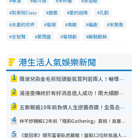
導演
裴斗娜
宋仲基
朱智勛
梨泰院Class
遊戲
愛的迫降
孔劉
夫妻的世界
電視
南韓
編劇
宋慧喬
全智賢
鄭雨盛
電視劇
屍戰朝鮮
港生活人氣娛樂新聞
1
簡淑兒染金毛剪短頭髮氣質判若兩人！嚇壞老公麥大力都認唔出：「你做咩事？」
2
湯洛雯傳終於有好消息造人成功！兩大細節曝孕味極濃惹猜測：大肚婆先會咁！
3
五索親揭10年前負債人生逆襲奇蹟！全靠去一地方轉運後即遇上馬先生
4
林芊妤親解12年前「殘廁Gathering」真相！高層解約一句話重創尊嚴至今拒返TVB
5
《愛回家》隱形富豪臥虎藏龍！盤點12位財氣逼人的有錢藝人：呢位靚女3億身家唔憂做