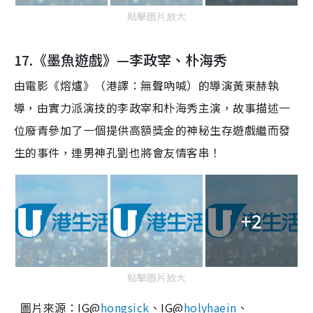
點擊圖片放大
17.《墨魚遊戲》—
李政宰
、
朴海秀
由
電影《熔爐》（
港
譯：無聲吶喊）的導演黃東赫執
導，
由
實力派演技的李政宰和朴海秀主演，故事描述一
位廢青參加了一個提供高額獎金的神秘生存遊戲繼而發
生的事件，
連男神
孔劉也將會友情客串
！
+2
點擊圖片放大
圖片來源：IG@
hongsick
、IG@
holyhaein
、