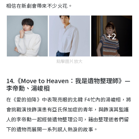
相信在新劇會帶來不少火花。
+2
點擊圖片放大
14.《Move to Heaven：我是遺物整理師》—
李帝勳
、
湯峻相
在
《愛的迫降》
中表現亮眼的
北韓 F4
忙內的湯峻相
，將
會挑戰演技
飾演患有亞氏保加症的青年，
與
飾演
其
監護
人
的
李帝勳一起經營遺物整理公司，藉由整理逝者們留
下的遺物而展開一系列感人熱淚的故事
。