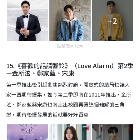
+2
點擊圖片放大
15.《喜歡的話請響鈴》（Love Alarm）第2季
—
金所泫、鄭家藍
、
宋康
第一季
推出後引起劇迷熱烈討論，
開放式的結局也讓大
家一直期待續集，如今第二季即將
在
2021
年
推出，金所
泫、鄭家藍與宋康也將
走出校園再續這個難解的
三角
戀，
期待後續發展的話就要好好留意
。