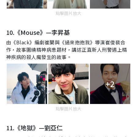
點擊圖片放大
10.《Mouse》—
李昇基
由
《
Black
》編劇崔蘭
與
《過來抱抱我》導演崔俊裴合
作，
故事圍繞
精神病患
題材，講述
正直新人刑
警
遇上精
神疾病的殺人魔
發生的故事。
+2
點擊圖片放大
11.《地獄》—
劉亞仁