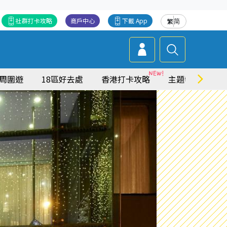
社群打卡攻略
商戶中心
下載 App
繁
简
周圍遊
18區好去處
香港打卡攻略
主題特集