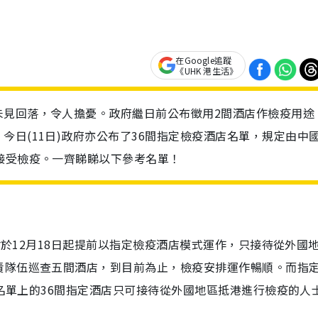
在Google追蹤
《UHK 港生活》
未見回落，令人擔憂。政府繼日前公布徵用2間酒店作檢疫用途
今日(11日)政府亦公布了36間指定檢疫酒店名單，規定由中
接受檢疫。一齊睇睇以下參考名單！
店會於12月18日起提前以指定檢疫酒店模式運作，只接待從外國
責隊伍巡查五間酒店，到目前為止，檢疫安排運作暢順。而指
，名單上的36間指定酒店只可接待從外國地區抵港進行檢疫的人