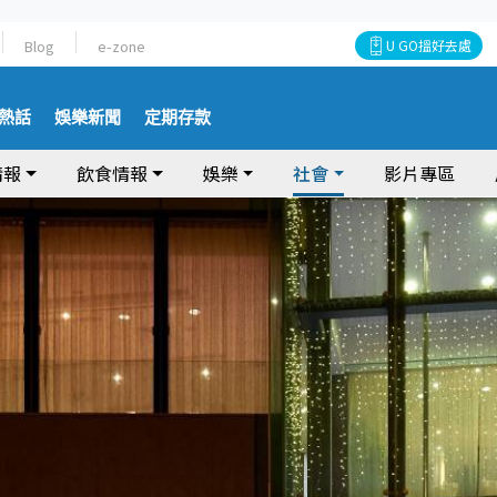
Blog
e-zone
U GO搵好去處
熱話
娛樂新聞
定期存款
情報
飲食情報
娛樂
社會
影片專區