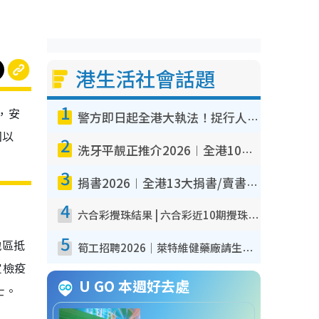
港生活社會話題
1
，安
警方即日起全港大執法！捉行人亂過馬路+司機不專注駕駛！亂過馬路罰$2000
國以
2
洗牙平靚正推介2026︱全港10大牙科診所/醫院懶人包 夜診至8點/鎮靜潔牙/醫療券適用
3
捐書2026︱全港13大捐書/賣書地點懶人包 二手課本最高$150＋舊書換免費咖啡/戲票
4
六合彩攪珠結果 | 六合彩近10期攪珠結果出爐+ 近30期最旺熱門中獎號碼
5
地區抵
筍工招聘2026｜萊特維健藥廠請生產操作員！月薪高達$1.7萬 冷氣廠房/五天工作/保證雙糧
定檢疫
U GO 本週好去處
士。