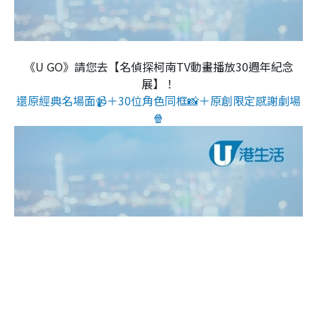
《U GO》請您去【名偵探柯南TV動畫播放30週年紀念
展】！
還原經典名場面📹＋30位角色同框📸＋原創限定感謝劇場
🍿