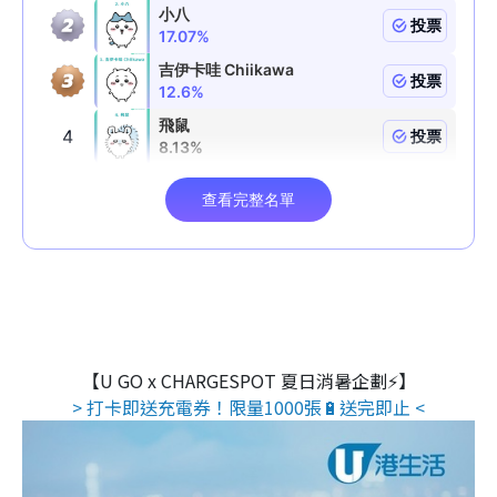
【U GO x CHARGESPOT 夏日消暑企劃⚡】
> 打卡即送充電券！限量1000張🔋送完即止 <