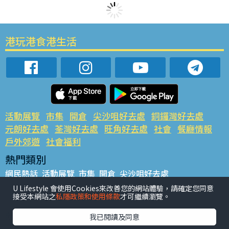
港玩港食港生活
活動展覽
市集
開倉
尖沙咀好去處
銅鑼灣好去處
元朗好去處
荃灣好去處
旺角好去處
社會
餐廳情報
戶外郊遊
社會福利
熱門類別
網民熱話
活動展覽
市集
開倉
尖沙咀好去處
銅鑼灣好去處
元朗好去處
荃灣好去處
旺角好去處
社會
U Lifestyle 會使用Cookies來改善您的網站體驗，請確定您同意
接受本網站之
私隱政策和使用條款
才可繼續瀏覽。
餐廳情報
戶外郊遊
熱門標籤
我已閱讀及同意