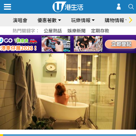
演唱會
優惠著數
玩樂情報
購物情報
熱門關鍵字：
公屋熱話
娛樂新聞
定期存款