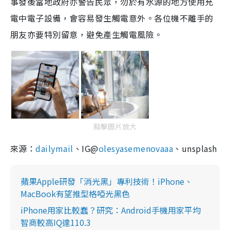
事發後當地政府亦
警
告
民眾，
勿於
有
水源的地
方
使用
充
電中
電子設備，會容
易
發生觸電意外。各位機不離手的
朋友亦要特別留意，避免產生觸電風險。
點擊圖片放大
來源：
dailymail
、IG@
olesyasemenovaaa
、unsplash
蘋果Apple研發「消光黑」專利技術！iPhone、
MacBook有望推型格啞光黑色
iPhone用家比較蠢？研究：Android手機用家平均
智商較高IQ達110.3