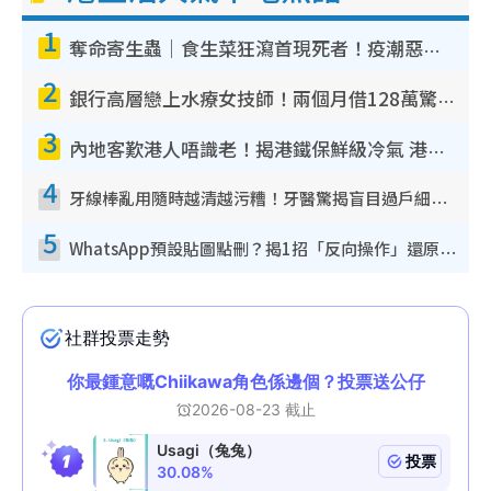
1
奪命寄生蟲｜食生菜狂瀉首現死者！疫潮惡化錄1.8萬宗病例 揭洗菜3大謬誤
2
銀行高層戀上水療女技師！兩個月借128萬驚覺「沉船」沉落火海 揭背後疑似邪教操控賣淫
3
內地客歎港人唔識老！揭港鐵保鮮級冷氣 港人求放過：咪投訴
4
牙線棒亂用隨時越清越污糟！牙醫驚揭盲目過戶細菌恐致蛀牙：呢種先係日常真保養
5
WhatsApp預設貼圖點刪？揭1招「反向操作」還原簡潔介面 附3步實測教學