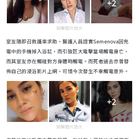
+2
點擊圖片放大
室友隨即召救護車求助，醫護人員證實
Semenova
因充
電中的手機掉入浴缸，而引致
巨大電擊
當場
觸電身亡，
而其室友亦在觸碰對方身體時觸電。而死者過去亦曾發
佈自
己
的浸浴影片上網，可惜今次發生
不幸觸電意外
。
+2
點擊圖片放大