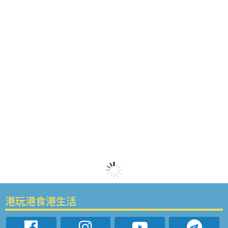
港玩港食港生活