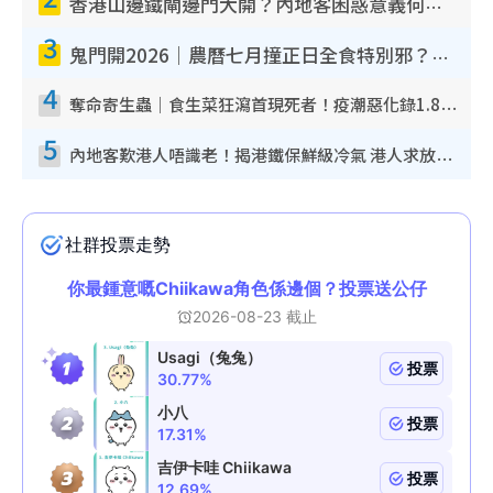
香港山邊鐵閘邊門大開？內地客困惑意義何在！網民神回覆：呢種叫法理性防禦
3
鬼門開2026｜農曆七月撞正日全食特別邪？專家警告切忌做一事！揭4大禁忌+2招保平安
4
奪命寄生蟲｜食生菜狂瀉首現死者！疫潮惡化錄1.8萬宗病例 揭洗菜3大謬誤
5
內地客歎港人唔識老！揭港鐵保鮮級冷氣 港人求放過：咪投訴