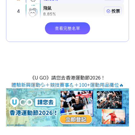
《U GO》請您去香港運動節2026！
體驗新興運動💦＋競技賽事💪＋100+運動用品攤位🔥