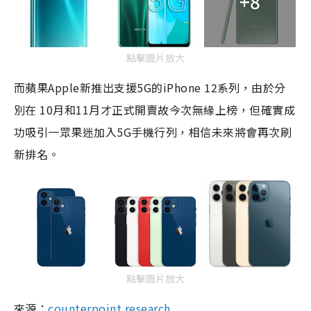
+8
點擊圖片放大
而蘋果Apple新推出支援5G的iPhone 12系列，由於分
別在
10
月
和
11
月
才
正式開賣
故今次無緣上榜，但確實成
功吸引一眾果迷加入
5G
手機
行列，
相信未來
將會再次刷
新排名。
點擊圖片放大
來源：
counterpoint research