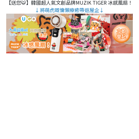
【送您🐯】韓國超人氣文創品牌MUZIK TIGER 冰感風扇！
↓將萌虎嘅慵懶療癒帶返屋企↓