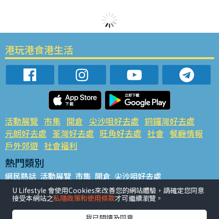
港玩港食港生活
活動展覽
市集
開倉
尖沙咀好去處
銅鑼灣好去處
元朗好去處
荃灣好去處
旺角好去處
社會
餐廳情報
戶外郊遊
社會福利
熱門類別
網民熱話
活動展覽
市集
開倉
尖沙咀好去處
銅鑼灣好去處
元朗好去處
荃灣好去處
旺角好去處
社會
U Lifestyle 會使用Cookies來改善您的網站體驗，請確定您同意
接受本網站之
私隱政策和使用條款
才可繼續瀏覽。
餐廳情報
戶外郊遊
熱門標籤
我已閱讀及同意