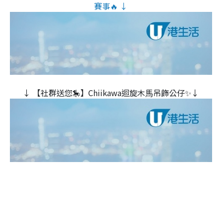
賽事🔥 ↓
↓ 【社群送您🎠】Chiikawa迴旋木⾺吊飾公仔✨↓