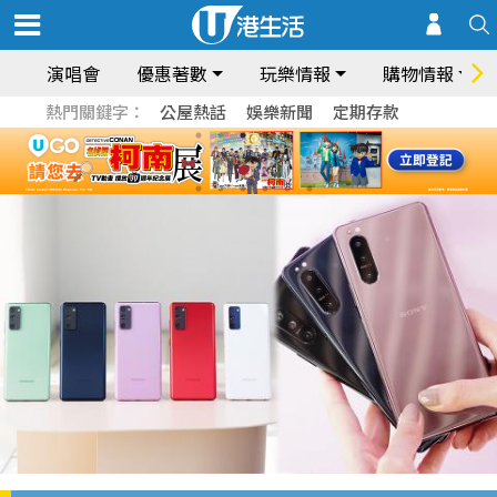
演唱會
優惠著數
玩樂情報
購物情報
熱門關鍵字：
公屋熱話
娛樂新聞
定期存款