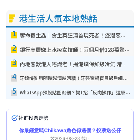
港生活人氣本地熱話
1
奪命寄生蟲｜食生菜狂瀉首現死者！疫潮惡化錄1.8萬宗病例 揭洗菜3大謬誤
2
銀行高層戀上水療女技師！兩個月借128萬驚覺「沉船」沉落火海 揭背後疑似邪教操控賣淫
3
內地客歎港人唔識老！揭港鐵保鮮級冷氣 港人求放過：咪投訴
4
牙線棒亂用隨時越清越污糟！牙醫驚揭盲目過戶細菌恐致蛀牙：呢種先係日常真保養
5
WhatsApp預設貼圖點刪？揭1招「反向操作」還原簡潔介面 附3步實測教學