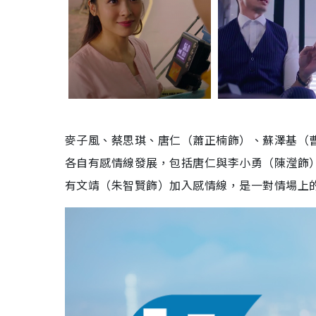
麥子風、蔡思琪、唐仁（蕭正楠飾）、蘇澤基（
各自有感情線發展，包括唐仁與李小勇（陳瀅飾
有文靖（朱智賢飾）加入感情線，是一對情場上