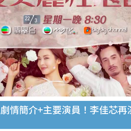
劇情簡介+主要演員！李佳芯再