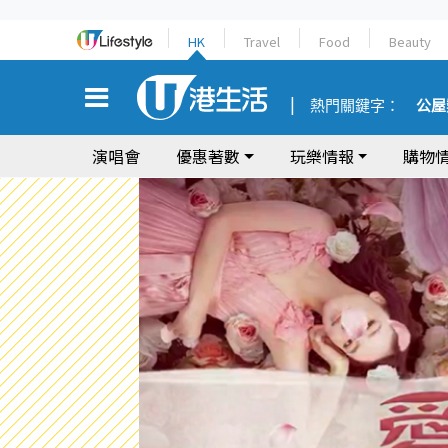
HK
Travel
Food
Beauty
熱門關鍵字：
公屋
演唱會
優惠著數
玩樂情報
購物