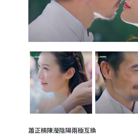
蕭正楠陳瀅陰陽兩極互換