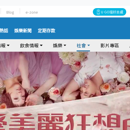
Blog
e-zone
U GO搵好去處
熱話
娛樂新聞
定期存款
情報
飲食情報
娛樂
社會
影片專區