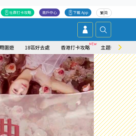
社群打卡攻略
商戶中心
下載 App
繁
简
周圍遊
18區好去處
香港打卡攻略
主題特集