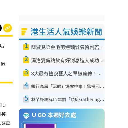
港生活人氣娛樂新聞
1
視后
簡淑兒染金毛剪短頭髮氣質判若兩人！嚇壞老公麥大力都認唔出：「你做咩事？」
。
2
湯洛雯傳終於有好消息造人成功！兩大細節曝孕味極濃惹猜測：大肚婆先會咁！
，過
3
8大最冇禮貌藝人名單被瘋傳！網民揭發明星真面目 一致數臭呢位係無品天花板？
4
銀行高層「沉船」爆案中案！驚揭邪教洗腦操控賣淫被吞600萬 幕後黑手講多錯多
5
林芊妤親解12年前「殘廁Gathering」真相！高層解約一句話重創尊嚴至今拒返TVB
幫助
和笑
U GO 本週好去處
包羅萬