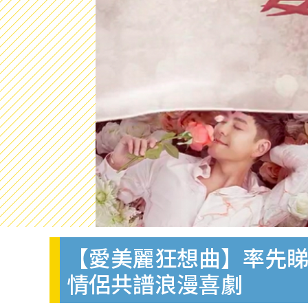
【愛美麗狂想曲】率先睇
情侶共譜浪漫喜劇