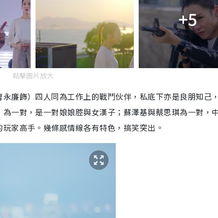
+5
點擊圖片放大
曹永廉飾）四人同為工作上的戰鬥伙伴，私底下亦是良朋知己
）為一對，是一對娘娘腔與女漢子；蘇澤基與蔡思琪為一對，
的玩家高手。幾條感情線各有特色，搞笑突出。