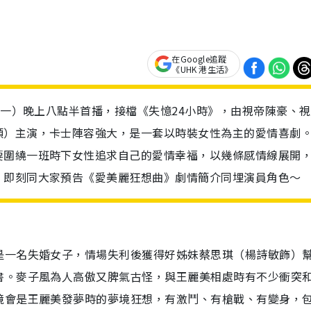
在Google追蹤
《UHK 港生活》
期一）晚上八點半首播，接檔《失憶24小時》，由視帝陳豪、
頭）主演，卡士陣容強大，是一套以時裝女性為主的愛情喜劇
要圍繞一班時下女性追求自己的愛情幸福，以幾條感情線展開
。即刻同大家預告《愛美麗狂想曲》劇情簡介同埋演員角色～
是一名失婚女子，情場失利後獲得好姊妹蔡思琪（楊詩敏飾）
書。麥子風為人高傲又脾氣古怪，與王麗美相處時有不少衝突
境會是王麗美發夢時的夢境狂想，有激鬥、有槍戰、有變身，