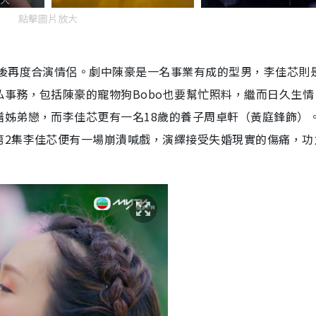
點擊圖片放大
》後再度合演情侶。劇中陳豪是一名事業有成的型男，李佳芯則
事務，包括陳豪的寵物狗Bobo也要幫忙照料，繼而日久生情
譜姊弟戀，而李佳芯更有一名18歲的養子周卓軒（黃庭鋒飾）
第2集李佳芯便有一場崩潰喊戲，演繹接受失婚現實的傷痛，功