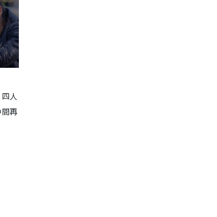
，四人
中間再