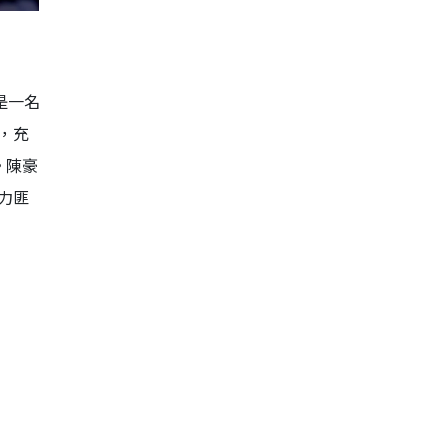
是一名
，充
。陳豪
力匪