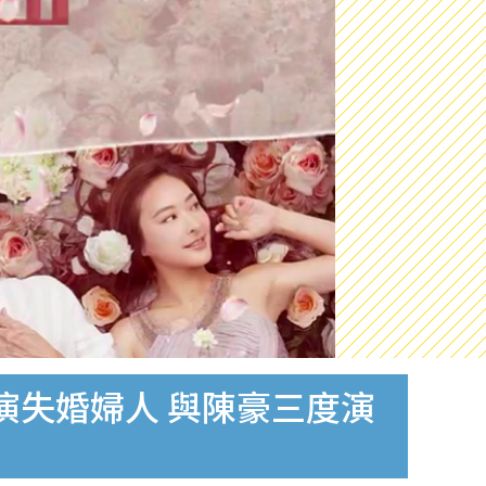
演失婚婦人 與陳豪三度演