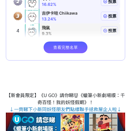
【新會員限定】《U GO》請你睇👹《蠟筆小新劇場版：千
奇百怪！我的妖怪假期》！
↓一齊睇下小新同妖怪朋友們點樣聯手拯救屋企人啦↓