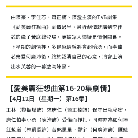
由陳豪、李佳芯、蕭正楠、陳瀅主演的TVB劇集
《愛美麗狂想曲》劇情過半，最近劇情就講到李佳
芯的繼子黃庭鋒登場，更被眾人懷疑是情侶關係。
下星期的劇情裡，多條感情線將會起暗湧，而李佳
芯棄愛何廣沛後，終於認清自己的心意，將會上演
出水芙蓉的一幕激吻陳豪。
【愛美麗狂想曲第16-20集劇情】
【4月12日（星期一）第16集】
王林（黎振燁飾）求唐仁（蕭正楠飾）保守出軌秘密，
唐仁怕李小勇（陳瀅飾）受傷而掙扎，同時亦為如何捧
紅藍嵐（林凱恩飾）苦煞思量。鄭宇（何廣沛飾）匯錢