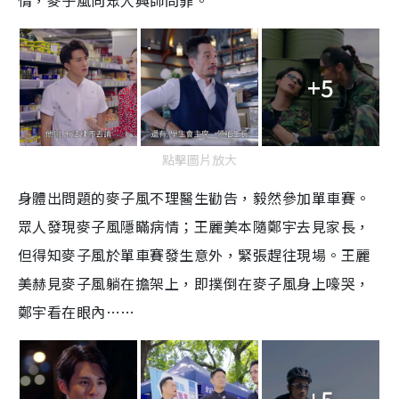
+5
點擊圖片放大
身體出問題的麥子風不理醫生勸告，毅然參加單車賽。
眾人發現麥子風隱瞞病情；王麗美本隨鄭宇去見家長，
但得知麥子風於單車賽發生意外，緊張趕往現場。王麗
美赫見麥子風躺在擔架上，即撲倒在麥子風身上嚎哭，
鄭宇看在眼內……
+5