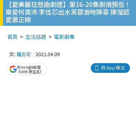
【愛美麗狂想曲劇透】第16-20集劇情預告！
棄愛何廣沛 李佳芯出水芙蓉激吻陳豪 陳瀅認
愛蕭正楠
首頁
生活話題
電影劇集
文:
羅志宏
2021.04.09
在Google追蹤
用 App 睇文
《UHK 港生活》