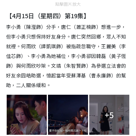
點擊圖片放大
【4月15日（星期四）第19集】
李小勇（陳瀅飾）分手，唐仁（蕭正楠飾）想進一步，
但李小勇只想保持好友身分。唐仁突然回鄉，眾人不知
就裡。何雨欣（譚凱琪飾）被指疏忽職守，王麗美（李
佳芯飾）、李小勇為她補位，李小勇卻因韓磊（黃子恆
飾）與何雨欣吵架。文靖（朱智賢飾）為參選立法會的
好友余囧皓助選，憶起當年受蘇澤基（曹永廉飾）的幫
助，二人關係緩和。
+5