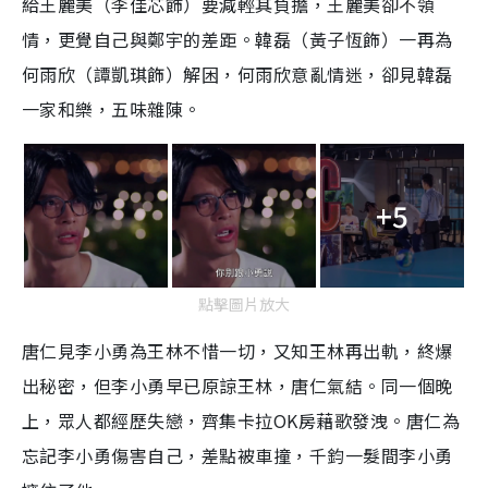
給王麗美（李佳芯飾）要減輕其負擔，王麗美卻不領
情，更覺自己與鄭宇的差距。韓磊（黃子恆飾）一再為
何雨欣（譚凱琪飾）解困，何雨欣意亂情迷，卻見韓磊
一家和樂，五味雜陳。
+5
點擊圖片放大
唐仁見李小勇為王林不惜一切，又知王林再出軌，終爆
出秘密，但李小勇早已原諒王林，唐仁氣結。同一個晚
上，眾人都經歷失戀，齊集卡拉OK房藉歌發洩。唐仁為
忘記李小勇傷害自己，差點被車撞，千鈞一髮間李小勇