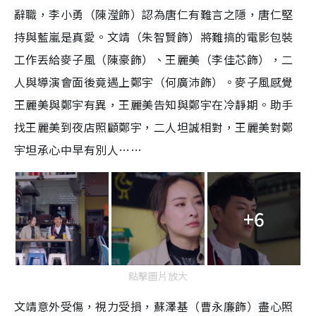
辭職，李小勇（陳瀅飾）認為唐仁有難言之隱，唐仁堅
持與藍嵐是真愛。文靖（朱智賢飾）將難搞的電影包裝
工作丟給麥子風（陳豪飾）、王麗美（李佳芯飾），二
人與導演會面後竟遇上鄭宇（何廣沛飾）。麥子風感覺
王麗美與鄭宇有異，王麗美告知與鄭宇在冷靜期。助手
找王麗美到夜店照顧鄭宇，二人坦誠相對，王麗美對鄭
宇坦承心中早有別人……
+6
點擊圖片放大
文靖意外受傷，視力受損，蘇澤基（曹永廉飾）盡心照