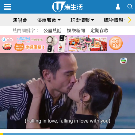
演唱會
優惠著數
玩樂情報
購物情報
熱門關鍵字：
公屋熱話
娛樂新聞
定期存款