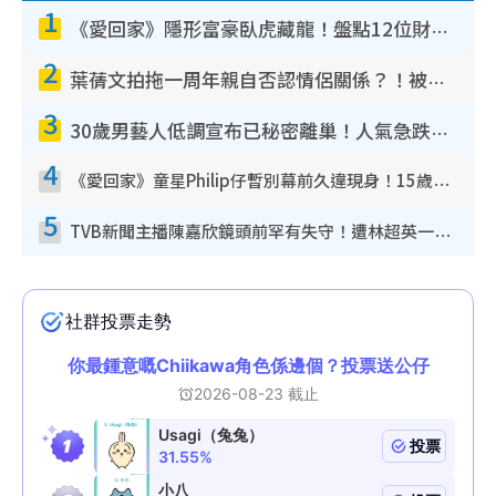
1
《愛回家》隱形富豪臥虎藏龍！盤點12位財氣逼人的有錢藝人：呢位靚女3億身家唔憂做
2
葉蒨文拍拖一周年親自否認情侶關係？！被質疑感情造假竟稱GM「普通同事」
3
30歲男藝人低調宣布已秘密離巢！人氣急跌變失蹤人口︰「這幾年過得並不容易」
4
《愛回家》童星Philip仔暫別幕前久違現身！15歲近況暴風長高蛻變帥氣少男
5
TVB新聞主播陳嘉欣鏡頭前罕有失守！遭林超英一句說話突襲嚇親當場大笑