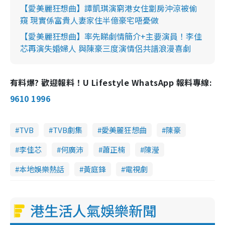
【愛美麗狂想曲】譚凱琪演窮港女住劏房沖涼被偷
窺 現實係富貴人妻家住半億豪宅唔憂做
【愛美麗狂想曲】率先睇劇情簡介+主要演員！李佳
芯再演失婚婦人 與陳豪三度演情侶共譜浪漫喜劇
有料爆? 歡迎報料！U Lifestyle WhatsApp 報料專線:
9610 1996
TVB
TVB劇集
愛美麗狂想曲
陳豪
李佳芯
何廣沛
蕭正楠
陳瀅
本地娛樂熱話
黃庭鋒
電視劇
港生活人氣娛樂新聞