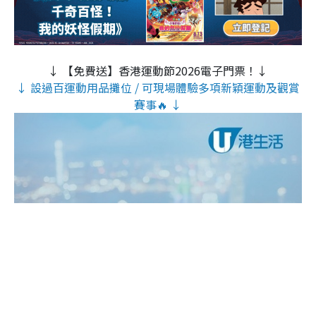
↓ 【免費送】香港運動節2026電子門票！↓
↓ 設過百運動用品攤位 / 可現場體驗多項新穎運動及觀賞
賽事🔥 ↓