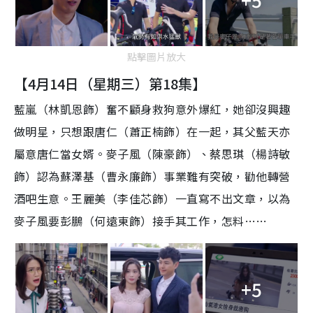
點擊圖片放大
【4月14日（星期三）第18集】
藍嵐（林凱恩飾）奮不顧身救狗意外爆紅，她卻沒興趣
做明星，只想跟唐仁（蕭正楠飾）在一起，其父藍天亦
屬意唐仁當女婿。麥子風（陳豪飾）、蔡思琪（楊詩敏
飾）認為蘇澤基（曹永廉飾）事業難有突破，勸他轉營
酒吧生意。王麗美（李佳芯飾）一直寫不出文章，以為
麥子風要彭鵬（何遠東飾）接手其工作，怎料……
+5