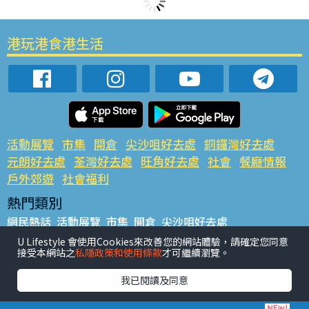
港玩港食港生活
活動展覽
市集
開倉
尖沙咀好去處
銅鑼灣好去處
元朗好去處
荃灣好去處
旺角好去處
社會
餐廳情報
戶外郊遊
社會福利
熱門類別
網民熱話
活動展覽
市集
開倉
尖沙咀好去處
銅鑼灣好去處
元朗好去處
荃灣好去處
旺角好去處
社會
U Lifestyle 會使用Cookies來改善您的網站體驗，請確定您同意
接受本網站之
私隱政策和使用條款
才可繼續瀏覽。
餐廳情報
戶外郊遊
熱門標籤
我已閱讀及同意
#UGO搵好去處
#人氣活動推介
#美食社群熱話