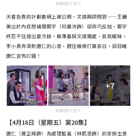
點擊圖片放大
天睿負責的計劃書網上被公開，文靖興師問罪……王麗
美出於內疚想補償鄭宇（何廣沛飾）卻弄巧反拙，鄭宇
終忍不住提出要冷靜。蘇澤基與文靖獨處，氣氛曖昧。
李小勇弄清對唐仁的心意，趕往機場打算表白，卻目睹
唐仁宣佈訂婚！
+7
點擊圖片放大
【4月16日（星期五）第20集】
唐仁（蕭正楠飾）為處理藍嵐（林凱恩飾）的家族生意