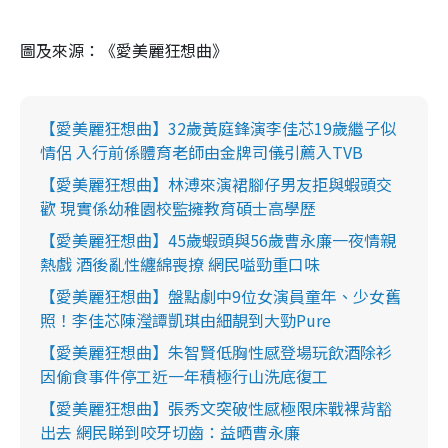
圖及來源：《愛美麗狂想曲》
【愛美麗狂想曲】32歲黃庭鋒演李佳芯19歲繼子似
情侶 入行前係體育老師由金牌司儀引薦入TVB
【愛美麗狂想曲】林溥來演裙腳仔男友拒與蝦頭交
歡 現實係幼稚園校監擁教育碩士高學歷
【愛美麗狂想曲】45歲蝦頭與56歲曹永廉一夜情親
熱戲 酒後亂性纏綿喪撩 網民嗌勁重口味
【愛美麗狂想曲】盤點劇中9位女演員童年、少女舊
照！李佳芯陳瀅譚凱琪由細靚到大勁Pure
【愛美麗狂想曲】朱智賢低胸性感登場玩飲酒除衫
因偷食事件停工近一年積極行山洗底復工
【愛美麗狂想曲】張秀文突破性感極限床戰裸背豁
出去 網民睇到咬牙切齒：益晒曹永廉