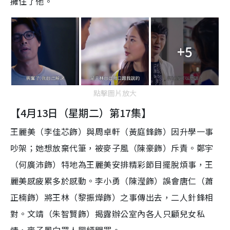
擁住了他。
+5
點擊圖片放大
【4月13日（星期二）第17集】
王麗美（李佳芯飾）與周卓軒（黃庭鋒飾）因升學一事
吵架；她想放棄代筆，被麥子風（陳豪飾）斥責。鄭宇
（何廣沛飾）特地為王麗美安排精彩節目擺脫煩事，王
麗美感疲累多於感動。李小勇（陳瀅飾）誤會唐仁（蕭
正楠飾）將王林（黎振燁飾）之事傳出去，二人針鋒相
對。文靖（朱智賢飾）揭露辦公室內各人只顧兒女私
情，麥子風向眾人興師問罪。