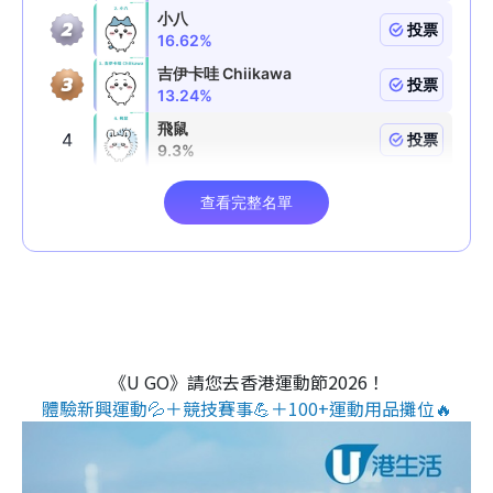
《U GO》請您去香港運動節2026！
體驗新興運動💦＋競技賽事💪＋100+運動用品攤位🔥