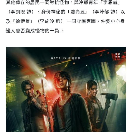
其他倖存的居民一同對抗怪物。與冷靜青年「李恩赫」
（李到睍 飾）、身份神秘的「邊尚昱」（李陣郁 飾）以
及「徐伊景」（李施昤 飾） 一同守護家園，仲要小心身
邊人會否變成怪物的一員。