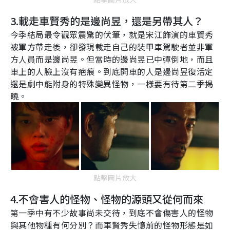
3.
載走車賢秀的是邊尚昱，還是另帶其人？
今季結局最令觀眾震驚的伏筆，就是宋江飾演的車賢秀
被軍方帶走後，卻發現載走自己的裝甲車駕駛者並非軍
方人員而是邊尚昱。但當時的邊尚昱已中彈倒地，而且
車上的人臉上沒有疤痕。到底開車的人是邊尚昱復活定
還是劇中能附身的特殊變異怪物，一樣要有待第二季揭
曉。
點擊圖片放大
4.
不會害人的怪物、怪物的源頭又從何而來
第一季中有不少故事尚未交待，到底不會傷害人的怪物
與其他物種有何分別？而車賢秀失憶前的怪物形態是如