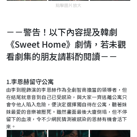
點擊圖片放大
－－警告！以下內容提及韓劇
《
Sweet Home
》劇情，若未觀
看劇集的朋友請斟酌閱讀－－
1.
李恩赫留守公寓
由李到睍飾演的李恩赫作為全劇智商擔當的領導者，但
在結尾就意音到自己已受感染，與大家一齊逃離公寓只
會令他人陷入危險，便決定選擇獨自待在公寓，聽著妹
妹最愛的音樂被壓死。雖然畫面最後大廈倒塌，但不停
留下的血液，令不少網民猜測被感染的恩赫有機會活下
來。