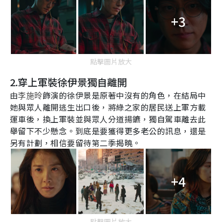
+3
點擊圖片放大
2.
穿上軍裝徐伊景獨自離開
由
飾演的徐伊景是原著中沒有的角色，在結局中
李施昤
她與眾人離開逃生出口後，將綠之家的居民送上軍方載
運車後，換上軍裝並與眾人分道揚鑣，獨自駕車離去此
舉留下不少懸念。到底是要獲得更多老公的訊息，還是
另有計劃，相信要留待第二季揭曉。
+4
點擊圖片放大