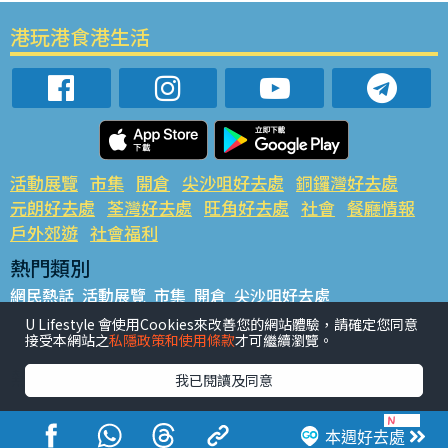
港玩港食港生活
活動展覽
市集
開倉
尖沙咀好去處
銅鑼灣好去處
元朗好去處
荃灣好去處
旺角好去處
社會
餐廳情報
戶外郊遊
社會福利
熱門類別
網民熱話
活動展覽
市集
開倉
尖沙咀好去處
銅鑼灣好去處
元朗好去處
荃灣好去處
旺角好去處
社會
U Lifestyle 會使用Cookies來改善您的網站體驗，請確定您同意
接受本網站之
私隱政策和使用條款
才可繼續瀏覽。
餐廳情報
戶外郊遊
熱門標籤
我已閱讀及同意
#UGO搵好去處
#人氣活動推介
#美食社群熱話
#親子玩樂好去處
#ULifestyle應用程式
#限時搶
本週好去處