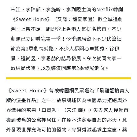
宋江、李陣郁、李施昤、李到睍主演的Netflix韓劇
《Sweet Home》（又譯：甜蜜家園）掀全城追劇
潮，上架不足一周即登上香港人氣排名榜首，不少
劇迷已立即看完第一季！今季結局留下不少伏筆細
節為第2季劇情鋪路，不少人都關心車賢秀、徐伊
景、邊尚昱、李恩赫的結局發展。今次就同大家一
數結局伏筆，以及導演回應第2季發展走向。
《Sweet Home》曾被韓國網民票選為「最難翻拍真人
版的漫畫作品」之一，故事講述因為校園暴力拒絕與外
界溝通的宅男「車賢秀」（宋江 飾），失去家人後獨自
搬到破舊的公寓裡居住，在原本決定要自殺的那天，意
外發現世界充滿可怕的怪物，令賢秀激起求生意志，與