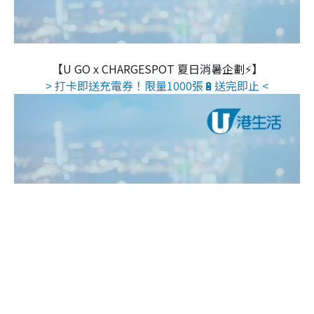
【U GO x CHARGESPOT 夏日消暑企劃⚡】
> 打卡即送充電券！限量1000張🔋送完即止 <