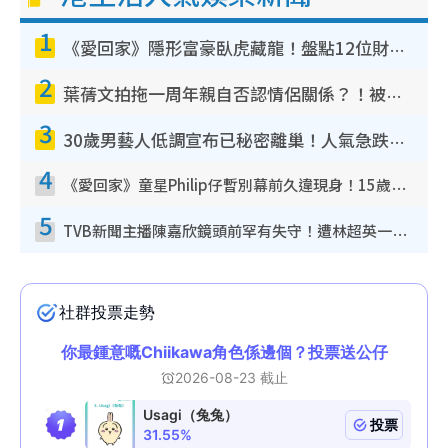
1
《愛回家》隱形富豪臥虎藏龍！盤點12位財氣逼人的有錢藝人：呢位靚女3億身家唔憂做
2
葉蒨文拍拖一周年親自否認情侶關係？！被質疑感情造假竟稱GM「普通同事」
3
30歲男藝人低調宣布已秘密離巢！人氣急跌變失蹤人口︰「這幾年過得並不容易」
4
《愛回家》童星Philip仔暫別幕前久違現身！15歲近況暴風長高蛻變帥氣少男
5
TVB新聞主播陳嘉欣鏡頭前罕有失守！遭林超英一句說話突襲嚇親當場大笑