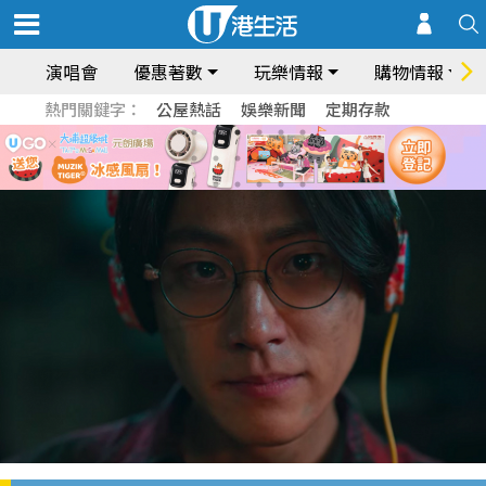
演唱會
優惠著數
玩樂情報
購物情報
熱門關鍵字：
公屋熱話
娛樂新聞
定期存款