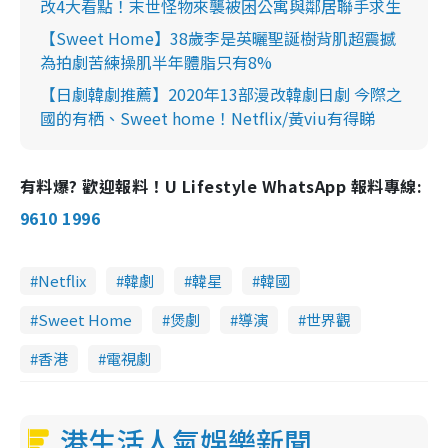
改4大看點！末世怪物來襲被困公寓與鄰居聯手求生
【Sweet Home】38歲李是英曬聖誕樹背肌超震撼
為拍劇苦練操肌半年體脂只有8%
【日劇韓劇推薦】2020年13部漫改韓劇日劇 今際之
國的有栖、Sweet home！Netflix/黃viu有得睇
有料爆? 歡迎報料！U Lifestyle WhatsApp 報料專線:
9610 1996
Netflix
韓劇
韓星
韓國
Sweet Home
煲劇
導演
世界觀
香港
電視劇
港生活人氣娛樂新聞