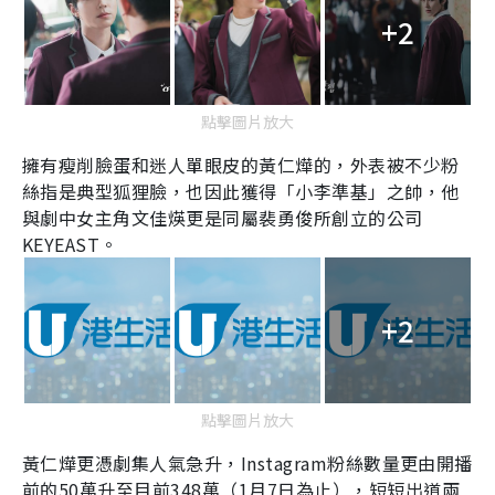
+2
點擊圖片放大
擁有瘦削臉蛋和迷人單眼皮的黃仁燁的，外表被不少粉
絲指是典型狐狸臉，也因此獲得「小李準基」之帥，他
與劇中女主角文佳煐更是同屬裴勇俊所創立的公司
KEYEAST
。
+2
點擊圖片放大
黃仁燁更憑劇集人氣急升，
Instagram
粉絲數量更由開播
前的
50
萬升至目前
348
萬（
1
月
7
日為止），短短出道兩