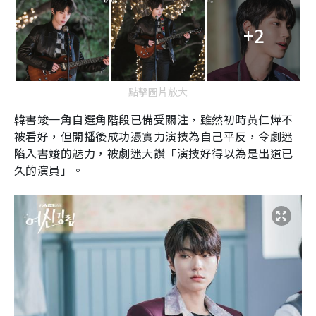
+2
點擊圖片放大
韓書竣一角自選角階段已備受關注，雖然初時黃仁燁不
被看好，但開播後成功憑實力演技為自己平反，令劇迷
陷入書竣的魅力，被劇迷大讚「演技好得以為是出道已
久的演員」。