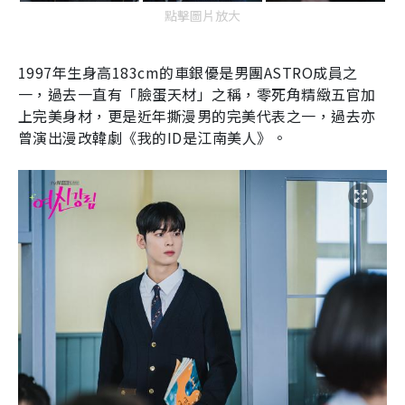
點擊圖片放大
1997
年生身高
183cm
的車銀優是男團
ASTRO
成員之
一，過去一直有「臉蛋天材」之稱，零死角精緻五官加
上完美身材，更是近年撕漫男的完美代表之一，過去亦
曾演出漫改韓劇《我的
ID
是江南美人》。