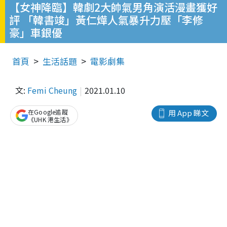
【女神降臨】韓劇2大帥氣男角演活漫畫獲好
評 「韓書竣」黃仁燁人氣暴升力壓「李修
豪」車銀優
首頁
生活話題
電影劇集
文:
Femi Cheung
2021.01.10
在Google追蹤
用 App 睇文
《UHK 港生活》