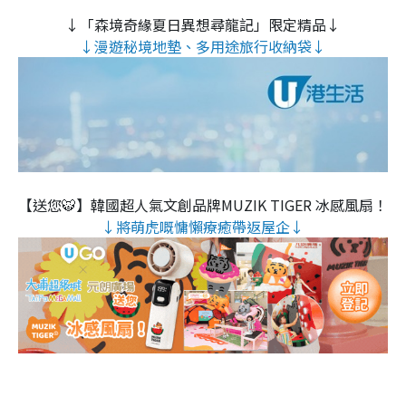
↓「森境奇緣夏日異想尋龍記」限定精品↓
↓漫遊秘境地墊、多用途旅行收納袋↓
【送您🐯】韓國超人氣文創品牌MUZIK TIGER 冰感風扇！
↓將萌虎嘅慵懶療癒帶返屋企↓