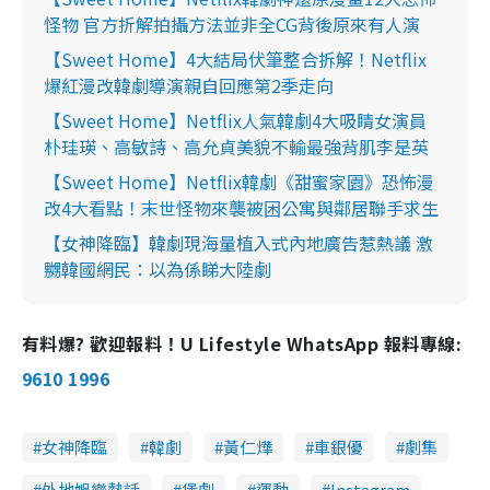
怪物 官方折解拍攝方法並非全CG背後原來有人演
【Sweet Home】4大結局伏筆整合拆解！Netflix
爆紅漫改韓劇導演親自回應第2季走向
【Sweet Home】Netflix人氣韓劇4大吸睛女演員
朴珪瑛、高敏詩、高允貞美貌不輸最強背肌李是英
【Sweet Home】Netflix韓劇《甜蜜家園》恐怖漫
改4大看點！末世怪物來襲被困公寓與鄰居聯手求生
【女神降臨】韓劇現海量植入式內地廣告惹熱議 激
嬲韓國網民：以為係睇大陸劇
有料爆? 歡迎報料！U Lifestyle WhatsApp 報料專線:
9610 1996
女神降臨
韓劇
黃仁燁
車銀優
劇集
外地娛樂熱話
煲劇
運動
Instagram