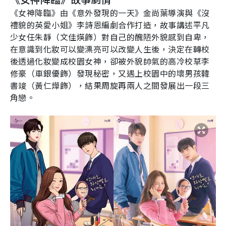
《女神降臨》由《意外發現的一天》金尚葉導演與《沒
禮貌的英愛小姐》李詩恩編劇合作打造，故事講述平凡
少女任朱靜（文佳煐飾）對自己的醜陋外貌感到自卑，
在意識到化妝可以變漂亮可以改變人生後，決定在轉校
後透過化妝變成校園女神，卻被外貌帥氣的高冷校草李
修豪（車銀優飾）發現秘密，又遇上校園中的壞男孩韓
書竣（黃仁燁飾），結果周旋再兩人之間發展出一段三
角戀。