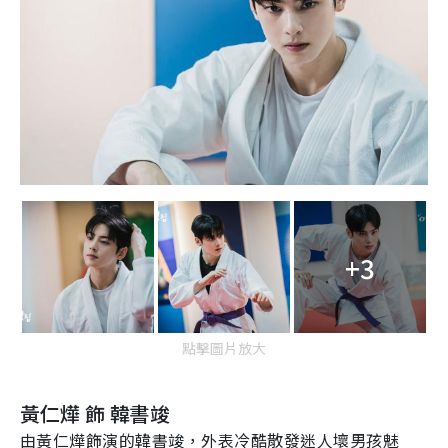
+3
點擊圖片放大
黃仁燁
飾
韓書竣
由黃仁燁飾演的韓書竣，外表冷酷散發迷人壞男孩魅