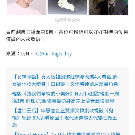
點擊圖片放大
目前劇集只播至第8集，各位可粉絲可以好好期待兩位男
演員的未來發展！
來源：tvN、
IG@hi_high_hiy
【女神降臨】真人版韓劇爆紅網漫改編4大看點 醜
女靠化妝大變身！車銀優、文佳煐神還原漫畫角色
韓版《致我們單純的小美好》Netflix超甜韓劇一周
播3集 蘇珠妍/金曜漢最萌身高差上演青澀校園戀
【哲仁王后】申惠善金正賢爆笑韓劇收視破《鬼
怪》紀錄 6大追看原因！現代男穿越古代變性做王
后
【Sweet Home】Netflix韓劇神還原漫畫12大恐怖