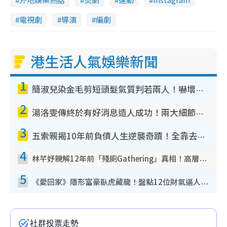
電視劇
導演
編劇
港生活人氣娛樂新聞
1
簡淑兒染金毛剪短頭髮氣質判若兩人！嚇壞老公麥大力都認唔出：「你做咩事？」
2
湯洛雯傳終於有好消息造人成功！兩大細節曝孕味極濃惹猜測：大肚婆先會咁！
3
五索親揭10年前負債人生逆襲奇蹟！全靠去一地方轉運後即遇上馬先生
4
林芊妤親解12年前「殘廁Gathering」真相！高層解約一句話重創尊嚴至今拒返TVB
5
《愛回家》隱形富豪臥虎藏龍！盤點12位財氣逼人的有錢藝人：呢位靚女3億身家唔憂做