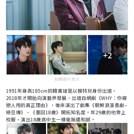
+2
點擊圖片放大
1991
年身高
185cm
的韓書竣是以模特兒身份出道，
2018
年才開始向演藝界發展，出道自網劇《
WHY
：你被
戀人甩的真正理由》，後來演出了劇集《朝鮮浪漫喜劇
–
綠豆傳》、《重回
18
歲》開拓知名度。年
29
歲的他穿上
校服，演出
18
歲高中生一樣毫無違和感。