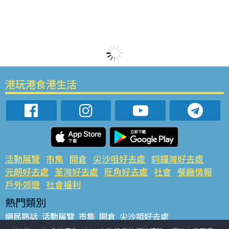
港玩港食港生活
活動展覽
市集
開倉
尖沙咀好去處
銅鑼灣好去處
元朗好去處
荃灣好去處
旺角好去處
社會
餐廳情報
戶外郊遊
社會福利
熱門類別
網民熱話
活動展覽
市集
開倉
尖沙咀好去處
銅鑼灣好去處
元朗好去處
荃灣好去處
旺角好去處
社會