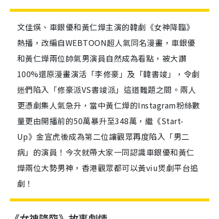
文佳煐、車銀優和黃仁燁主演的韓劇《女神降臨》
熱播，改編自WEBTOON超人氣同名漫畫，車銀優
和黃仁燁兩位帥氣男演員自然成為看點，被大讚
100%還原漫畫演活「李修豪」及「韓書竣」，令劇
迷們陷入「修豪派VS書竣派」這道難題之間。兩人
更憑劇集人氣急升，當中黃仁燁的Instagram粉絲數
量更由開播前的50萬暴升至348萬，繼《Start-
Up》金宣虎後成為第二位讓觀眾再度陷入「男二
病」的演員！今次就帶大家一同認識車銀優和黃仁
燁兩位大勢男神，香港觀眾都可以黃viu煲劇平台追
劇！
《女神降臨》故事劇情