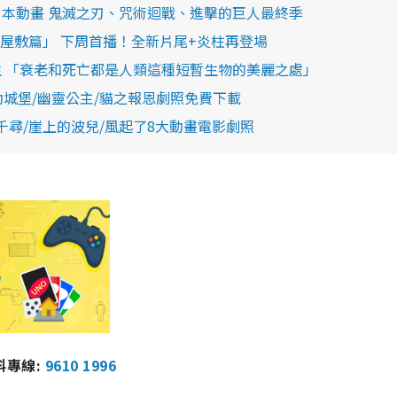
One人氣日本動畫 鬼滅之刃、咒術迴戰、進擊的巨人最終季
屋敷篇」 下周首播！全新片尾+炎柱再登場
生 「衰老和死亡都是人類這種短暫生物的美麗之處」
移動城堡/幽靈公主/貓之報恩劇照免費下載
千與千尋/崖上的波兒/風起了8大動畫電影劇照
報料專線:
9610 1996