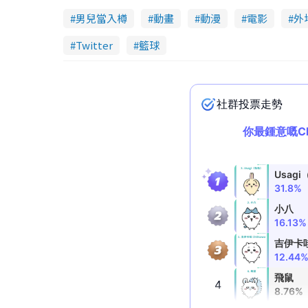
男兒當入樽
動畫
動漫
電影
外
Twitter
籃球