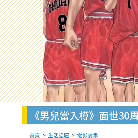
《男兒當入樽》面世30
首頁
生活話題
電影劇集