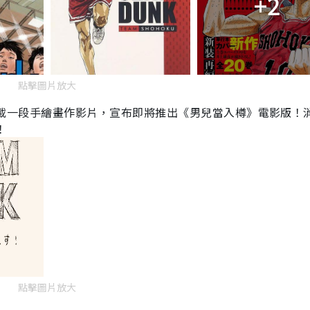
+2
點擊圖片放大
載一段手繪畫作影片，宣布即將推出《男兒當入樽》電影版！
！
點擊圖片放大