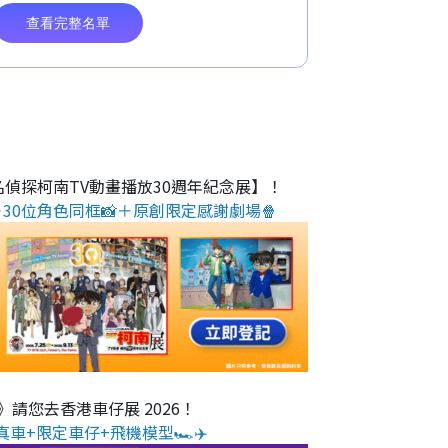
名偵探柯南TV動畫播放30週年紀念展】！
30位角色同框📸＋原創限定感謝劇場🍿
O》請您去香港車仔展 2026！
真車+限定車仔+飛機模型🏎️✈️