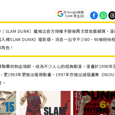
在Google追蹤
《UHK 港生活》
/ SLAM DUNK）繼推出官方授權手遊後再次發放震撼彈，漫
樽SLAM DUNK》電影版，消息一出令不少80、90後粉絲
等角色！
球聯賽的熱血情節，成為不少人心的經典動漫。漫畫於
1990
年
，更
1993
年更推出電視動畫，
1997
年亦推出過插畫集《
INOU
迎。