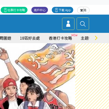
社群打卡攻略
商戶中心
下載 App
繁
简
周圍遊
18區好去處
香港打卡攻略
主題特集