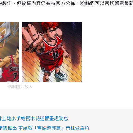
映製作，但故事內容仍有待官方公佈，粉絲們可以密切留意最
點擊圖片放大
者井上雄彥手繪櫻木花道插畫證消息
年初推出 重頭戲「吉原遊郭篇」音柱做主角