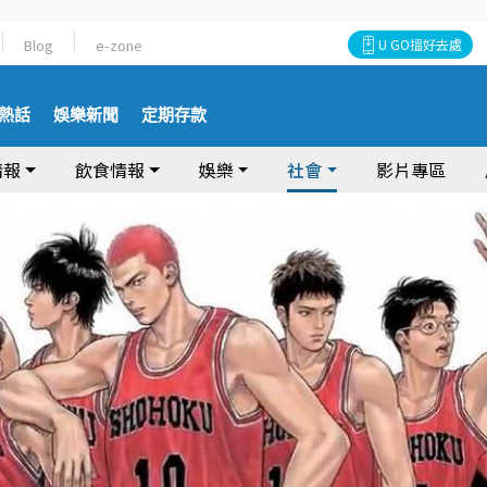
Blog
e-zone
U GO搵好去處
熱話
娛樂新聞
定期存款
情報
飲食情報
娛樂
社會
影片專區