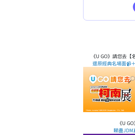
《U GO》請您去【
還原經典名場面📹＋
《U G
睇盡JDM