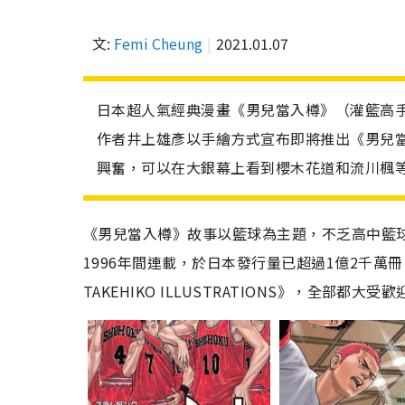
文:
Femi Cheung
2021.01.07
日本超人氣經典漫畫《男兒當入樽》（灌籃高手 
作者井上雄彥以手繪方式宣布即將推出《男兒當入
興奮，可以在大銀幕上看到櫻木花道和流川楓
《男兒當入樽》故事以籃球為主題，不乏高中籃
1996
年間連載，於日本發行量已超過
1
億
2
千萬冊
TAKEHIKO ILLUSTRATIONS
》，全部都大受歡