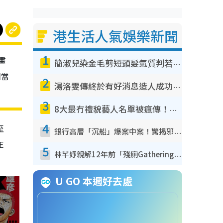
港生活人氣娛樂新聞
1
畫
簡淑兒染金毛剪短頭髮氣質判若兩人！嚇壞老公麥大力都認唔出：「你做咩事？」
相當
2
湯洛雯傳終於有好消息造人成功！兩大細節曝孕味極濃惹猜測：大肚婆先會咁！
3
8大最冇禮貌藝人名單被瘋傳！網民揭發明星真面目 一致數臭呢位係無品天花板？
4
至
銀行高層「沉船」爆案中案！驚揭邪教洗腦操控賣淫被吞600萬 幕後黑手講多錯多
E
5
林芊妤親解12年前「殘廁Gathering」真相！高層解約一句話重創尊嚴至今拒返TVB
U GO 本週好去處