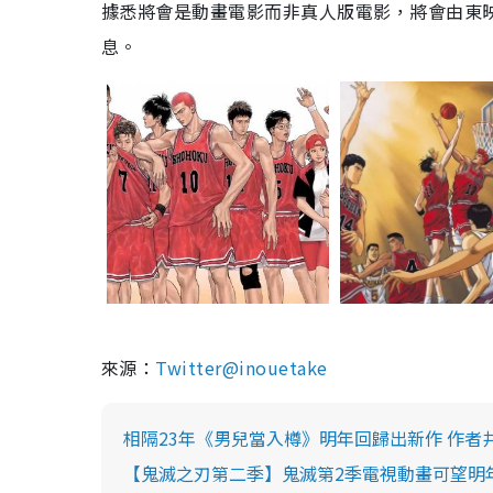
據悉將會是動畫電影而非真人版電影，將會由東
息。
來源：
Twitter@inouetake
相隔23年《男兒當入樽》明年回歸出新作 作
【鬼滅之刃第二季】鬼滅第2季電視動畫可望明