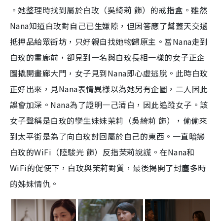
。她整理時找到屬於白玫（吳綺莉 飾）的戒指盒。雖然
Nana知道白玫對自己已生嫌隙，但因答應了幫蓋天交還
抵押品給眾街坊，只好親自找她物歸原主。當Nana走到
白玫的畫廊前，卻見到一名與白玫長相一樣的女子正企
圖撬開畫廊大門，女子見到Nana即心虛逃脫。此時白玫
正好出來，見Nana表情異樣以為她另有企圖，二人因此
誤會加深。Nana為了證明一己清白，因此追蹤女子。該
女子聲稱是白玫的孿生妹妹茉莉（吳綺莉 飾），偷偷來
到太平街是為了向白玫討回屬於自己的東西。一直暗戀
白玫的WiFi（陸駿光 飾）反指茉莉說謊。在Nana和
WiFi的促使下，白玫與茉莉對質，最後揭開了封塵多時
的姊妹情仇。