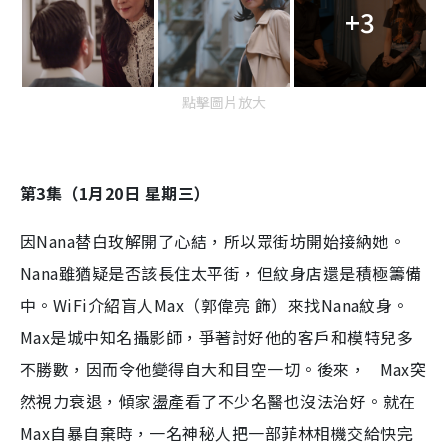
+3
點擊圖片放大
第3集（1月20日 星期三）
因Nana替白玫解開了心結，所以眾街坊開始接納她。
Nana雖猶疑是否該長住太平街，但紋身店還是積極籌備
中。WiFi介紹盲人Max（郭偉亮 飾）來找Nana紋身。
Max是城中知名攝影師，爭著討好他的客戶和模特兒多
不勝數，因而令他變得自大和目空一切。後來， Max突
然視力衰退，傾家盪產看了不少名醫也沒法治好。就在
Max自暴自棄時，一名神秘人把一部菲林相機交給快完