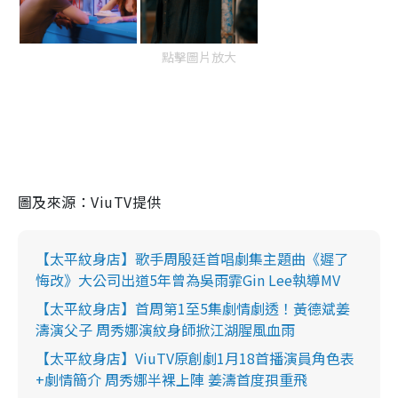
點擊圖片放大
圖及來源：ViuTV提供
【太平紋身店】歌手周殷廷首唱劇集主題曲《遲了
悔改》大公司出道5年曾為吳雨霏Gin Lee執導MV
【太平紋身店】首周第1至5集劇情劇透！黃德斌姜
濤演父子 周秀娜演紋身師掀江湖腥風血雨
【太平紋身店】ViuTV原創劇1月18首播演員角色表
+劇情簡介 周秀娜半裸上陣 姜濤首度孭重飛