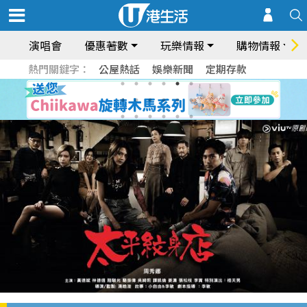
演唱會
優惠著數
玩樂情報
購物情報
熱門關鍵字：
公屋熱話
娛樂新聞
定期存款