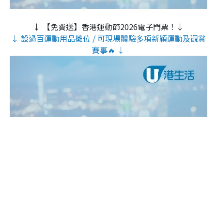
↓ 【免費送】香港運動節2026電子門票！↓
↓ 設過百運動用品攤位 / 可現場體驗多項新穎運動及觀賞
賽事🔥 ↓