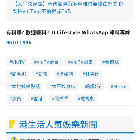
【太平紋身店】黃德斌浮沉多年離巢無綫往外闖 倒
戈拍ViuTV劇不怕得罪TVB
有料爆? 歡迎報料！U Lifestyle WhatsApp 報料專線:
9610 1996
ViuTV
ViuTV節目
ViuTV劇集
黃德斌
周秀娜
姜濤
吳綺莉
林德信
本地娛樂熱話
太平紋身店
陸駿光
Mirror
演員
香港
駱振偉
電視劇
港生活人氣娛樂新聞
1