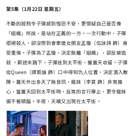
第5集（1月22日 星期五）
不斷的殺戮令子彈感到惶恐不安，更懷疑自己是否像
「組織」所說，是站在正義的一方。一次行動中，子彈
拒絕殺人，卻沒想到會牽連女朋友孟璇（伍詠詩 飾）身
受重傷。子彈為了孟璇，決定脫離「組織」，卻反被追
殺 。窮途末路下，子彈逃到太平街，獲蓋天收留。子彈
從Queen（譚凱倫 飾）口中得知仇人位置，決定潛入敵
陣。蓋天外出多天了無音訊，龍妹（李賞 飾）非常擔
心，當蓋天回到太平街時，反常的言行舉止，更令龍妹
摸不著頭腦。半夜，天晴又出現在太平街。