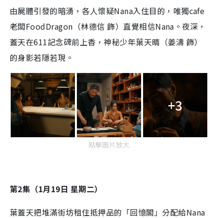
由屍體引發的暗湧，各人懷疑Nana入住目的，唯獨cafe
老闆FoodDragon（林德信 飾）直覺相信Nana。夜深，
蓋天在611記念碑前上香，神秘少年葉天晴（姜濤 飾）
的身影若隱若現。
+3
點擊圖片放大
第2集（1月19日 星期二）
葉蓋天把堆滿街坊租住抵押品的「回憶閣」分配給Nana