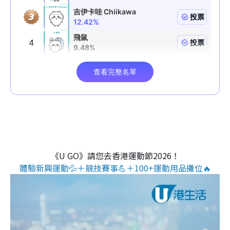
《U GO》請您去香港運動節2026！
體驗新興運動💦＋競技賽事💪＋100+運動用品攤位🔥