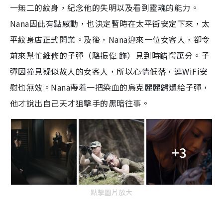
一無二的紋身，紀念他的失明以及看到靈魂的能力。
Nana因此有點感動，也決定暫時在太平街安定下來，太
平紋身店正式開業。及後，Nana迎來一位女客人，卻令
前來幫忙維修的子彈（駱振偉 飾）見到時錯愕萬分。子
彈因撞見疑似故人的女客人，所以心情低落，連WiFi安
慰也無效。Nana帶着一把染血的烏克麗麗歸還給子彈，
他才說出自己天才狙擊手的黑暗往事。
+3
點擊圖片放大