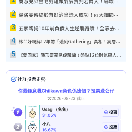
簡淑兒染金毛剪短頭髮氣質判若兩人！嚇壞老公麥大力都認唔出：「你做咩事？」
2
湯洛雯傳終於有好消息造人成功！兩大細節曝孕味極濃惹猜測：大肚婆先會咁！
3
五索親揭10年前負債人生逆襲奇蹟！全靠去一地方轉運後即遇上馬先生
4
林芊妤親解12年前「殘廁Gathering」真相！高層解約一句話重創尊嚴至今拒返TVB
5
《愛回家》隱形富豪臥虎藏龍！盤點12位財氣逼人的有錢藝人：呢位靚女3億身家唔憂做