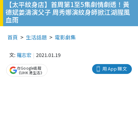
【太平紋身店】首周第1至5集劇情劇透！黃
德斌姜濤演父子 周秀娜演紋身師掀江湖腥風
血雨
首頁
生活話題
電影劇集
文:
羅志宏
2021.01.19
在Google追蹤
用 App 睇文
《UHK 港生活》