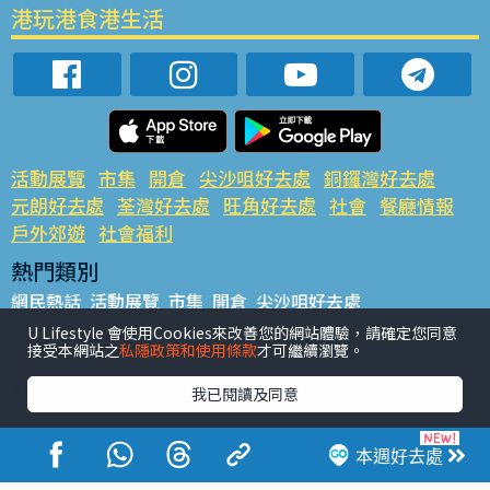
港玩港食港生活
活動展覽
市集
開倉
尖沙咀好去處
銅鑼灣好去處
元朗好去處
荃灣好去處
旺角好去處
社會
餐廳情報
戶外郊遊
社會福利
熱門類別
網民熱話
活動展覽
市集
開倉
尖沙咀好去處
銅鑼灣好去處
元朗好去處
荃灣好去處
旺角好去處
社會
U Lifestyle 會使用Cookies來改善您的網站體驗，請確定您同意
接受本網站之
私隱政策和使用條款
才可繼續瀏覽。
餐廳情報
戶外郊遊
熱門標籤
我已閱讀及同意
#UGO搵好去處
#人氣活動推介
#美食社群熱話
#親子玩樂好去處
#ULifestyle應用程式
#限時搶
本週好去處
#UJetso禮物放送
#ULifestyle商戶中心
#著數
#網絡熱話