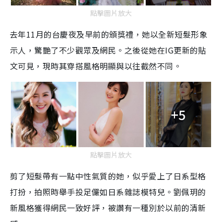
點擊圖片放大
去年
11
月的台慶夜及早前的頒獎禮，她以全新短髮形象
示人，驚艷了不少觀眾及網民。之後從她在
IG
更新的貼
文可見，現時其穿搭風格明顯與以往截然不同。
+5
點擊圖片放大
剪了短髮帶有一點中性氣質的她，似乎愛上了日系型格
打扮，拍照時舉手投足儼如日系雜誌模特兒。劉佩玥的
新風格獲得網民一致好評，被讚有一種別於以前的清新