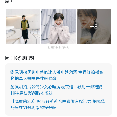
感。
+8
點擊圖片放大
圖：IG@劉佩玥
劉佩玥摸黑倒車差啲連人帶車跌落河 幸得好拍檔激
動拍車大聲喝停救返條命
劉佩玥拍片公開少女心睡房及衣櫃！教用一條裙變
10種穿法獲讚貼地慳妹
【降魔的2.0】啤啤孖莉莉合唱獲讚有感染力 網民驚
訝原來劉佩玥唱歌好好聽