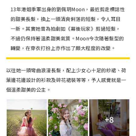
13年港姐季軍出身的劉佩玥Moon，最近剪走標誌性
的甜美長髮，換上一頭清爽俐落的短髮，令人耳目
一新。其實她曾為拍劇如《幕後玩家》剪過短髮，
不過仍保持著溫柔甜美氣質。Moon今次隨著髮型的
轉變，在穿衣打扮上亦作出了頗大程度的改變。
以往她一頭彎曲浪漫長髮，配上少女心十足的紗裙、荷
葉邊花邊設計的衫款及碎花裙裝等等，予人感覺就是一
個溫柔甜美的公主。
+8