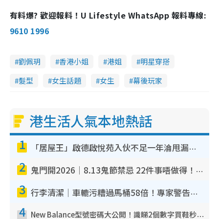
有料爆? 歡迎報料！U Lifestyle WhatsApp 報料專線:
9610 1996
劉佩玥
香港小姐
港姐
明星穿搭
髮型
女生話題
女生
幕後玩家
港生活人氣本地熱話
1
「居屋王」啟德啟悅苑入伙不足一年淪甩漏之王！插頭噴火花致大停電 多戶業主全屋家電報銷
2
鬼門開2026｜8.13鬼節禁忌 22件事唔做得！燒肉、刺身要少食？半夜勿吹口哨/打呢個電話
3
行李清潔｜車轆污糟過馬桶58倍！專家警告忌用酒精抹 教1招免污手除菌
4
New Balance型號密碼大公開！識睇2個數字買鞋秒知功能免中伏 附5大熱門鞋款