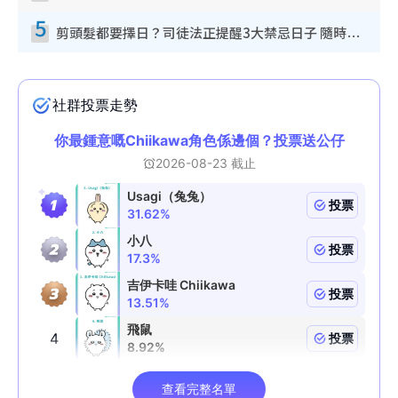
5
剪頭髮都要擇日？司徒法正提醒3大禁忌日子 隨時剪走財運！呢日剪髮恐「剪壽命」？