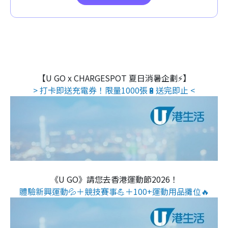
【U GO x CHARGESPOT 夏日消暑企劃⚡】
> 打卡即送充電券！限量1000張🔋送完即止 <
《U GO》請您去香港運動節2026！
體驗新興運動💦＋競技賽事💪＋100+運動用品攤位🔥