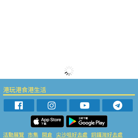
港玩港食港生活
活動展覽
市集
開倉
尖沙咀好去處
銅鑼灣好去處