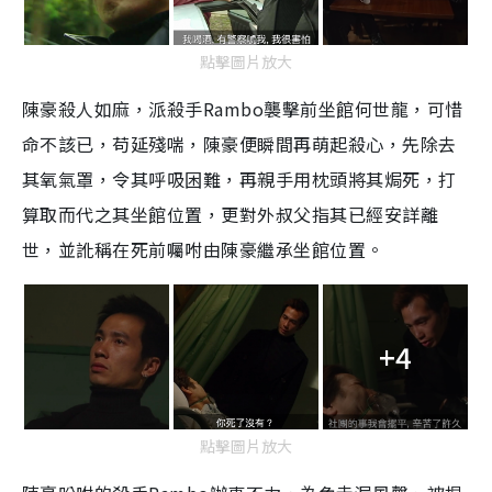
點擊圖片放大
陳豪殺人如麻，派殺手Rambo襲擊前坐館何世龍，可惜
命不該已，苟延殘喘，陳豪便瞬間再萌起殺心，先除去
其氧氣罩，令其呼吸困難，再親手用枕頭將其焗死，打
算取而代之其坐館位置，更對外叔父指其已經安詳離
世，並訛稱在死前囑咐由陳豪繼承坐館位置。
+4
點擊圖片放大