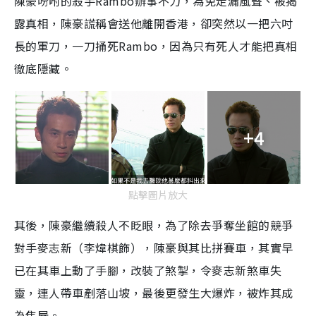
陳豪吩咐的殺手Rambo辦事不力，為免走漏風聲、被揭
露真相，陳豪謊稱會送他離開香港，卻突然以一把六吋
長的軍刀，一刀捅死Rambo，因為只有死人才能把真相
徹底隱藏。
+4
點擊圖片放大
其後，陳豪繼續殺人不眨眼，為了除去爭奪坐館的競爭
對手麥志新（李煒棋飾），陳豪與其比拼賽車，其實早
已在其車上動了手腳，改裝了煞掣，令麥志新煞車失
靈，連人帶車剷落山坡，最後更發生大爆炸，被炸其成
為焦屍。