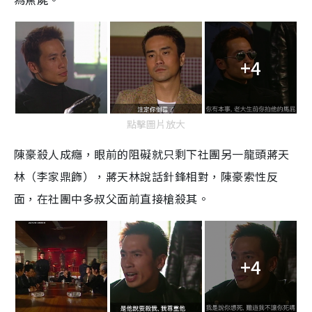
+4
點擊圖片放大
陳豪殺人成癮，眼前的阻礙就只剩下社團另一龍頭蔣天
林（李家鼎飾），蔣天林說話針鋒相對，陳豪索性反
面，在社團中多叔父面前直接槍殺其。
+4