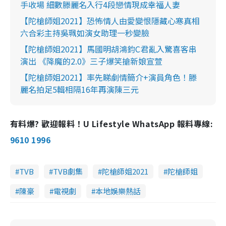
手收場 細數滕麗名入行4段戀情現成幸福人妻
【陀槍師姐2021】恐怖情人由愛變恨隱藏心寒真相
六合彩主持吳珮如演女助理一秒變臉
【陀槍師姐2021】馬國明胡鴻鈞C君亂入驚喜客串
演出 《降魔的2.0》三子爆笑搶新娘宣萱
【陀槍師姐2021】率先睇劇情簡介+演員角色！滕
麗名拍足5輯相隔16年再演陳三元
有料爆? 歡迎報料！U Lifestyle WhatsApp 報料專線:
9610 1996
TVB
TVB劇集
陀槍師姐2021
陀槍師姐
陳豪
電視劇
本地娛樂熱話