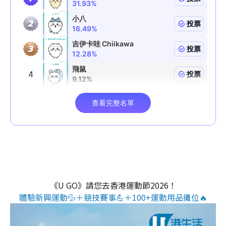
《U GO》請您去香港運動節2026！
體驗新興運動💦＋競技賽事💪＋100+運動用品攤位🔥