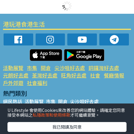
港玩港食港生活
活動展覽
市集
開倉
尖沙咀好去處
銅鑼灣好去處
元朗好去處
荃灣好去處
旺角好去處
社會
餐廳情報
戶外郊遊
社會福利
熱門類別
網民熱話
活動展覽
市集
開倉
尖沙咀好去處
銅鑼灣好去處
元朗好去處
荃灣好去處
旺角好去處
社會
U Lifestyle 會使用Cookies來改善您的網站體驗，請確定您同意
接受本網站之
私隱政策和使用條款
才可繼續瀏覽。
餐廳情報
戶外郊遊
熱門標籤
我已閱讀及同意