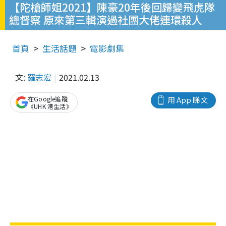
【陀槍師姐2021】陳豪20年後回歸變飛虎隊
總督察 原來第三輯演過社團大佬連環殺人
首頁
生活話題
電影劇集
文:
羅志宏
2021.02.13
在Google追蹤
用 App 睇文
《UHK 港生活》