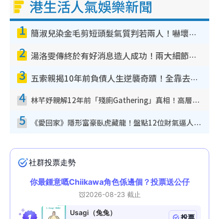
港生活人氣娛樂新聞
1
簡淑兒染金毛剪短頭髮氣質判若兩人！嚇壞老公麥大力都認唔出：「你做咩事？」
2
湯洛雯傳終於有好消息造人成功！兩大細節曝孕味極濃惹猜測：大肚婆先會咁！
3
五索親揭10年前負債人生逆襲奇蹟！全靠去一地方轉運後即遇上馬先生
4
林芊妤親解12年前「殘廁Gathering」真相！高層解約一句話重創尊嚴至今拒返TVB
5
《愛回家》隱形富豪臥虎藏龍！盤點12位財氣逼人的有錢藝人：呢位靚女3億身家唔憂做