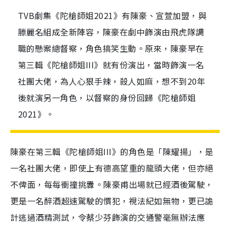
TVB劇集《陀槍師姐2021》有陳豪、宣萱加盟，與
滕麗名組成全新陣容，陳豪在劇中飾演由飛虎隊調
職的懸案總督察，角色搞笑生動。原來，陳豪早在
第三輯《陀槍師姐III》就有份演出，當時飾演一名
社團大佬，為人心狠手辣，殺人如麻，想不到20年
後就演另一角色，以督察的身份回歸《陀槍師姐
2021》。
陳豪在第三輯《陀槍師姐III》的角色是「陳耀揚」，是
一名社團大佬，即使上有德高望重的龍頭大佬，但亦絕
不俾面，每每衝撞挑釁。陳豪甫出場就已經酒後駕駛，
更是一名醉酒超速駕駛的慣犯，視法紀如無物，更已詭
計逃過酒精測試，令蔡少芬飾演的交通警毫無辦法應