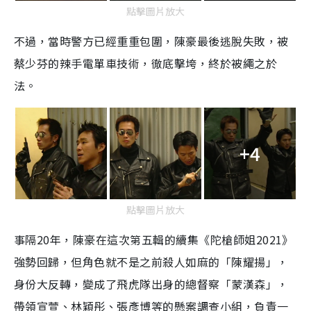
點擊圖片放大
不過，當時警方已經重重包圍，陳豪最後逃脫失敗，被
蔡少芬的辣手電單車技術，徹底擊垮，終於被繩之於
法。
+4
點擊圖片放大
事隔20年，陳豪在這次第五輯的續集《陀槍師姐2021》
強勢回歸，但角色就不是之前殺人如麻的「陳耀揚」，
身份大反轉，變成了飛虎隊出身的總督察「蒙漢森」，
帶領宣萱、林穎彤、張彥博等的懸案調查小組，負責一