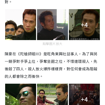
對。
+4
點擊圖片放大
陳豪在《陀槍師姐III》是旺角東興社話事人，為了與另
一競爭對手爭上位，爭奪坐館之位，不惜連環殺人，先
後殺了四人，殺人放火爆炸樣樣齊，對任何會成為阻礙
的人都會除之而後快。
+4