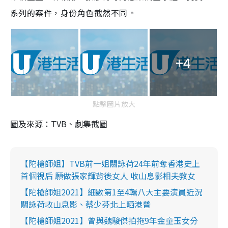
系列的案件，身份角色截然不同。
+4
點擊圖片放大
圖及來源：TVB、劇集截圖
【陀槍師姐】TVB前一姐關詠荷24年前奪香港史上
首個視后 願做張家輝背後女人 收山息影相夫教女
【陀槍師姐2021】細數第1至4輯八大主要演員近況
關詠荷收山息影、蔡少芬北上晒港普
【陀槍師姐2021】曾與魏駿傑拍拖9年金童玉女分