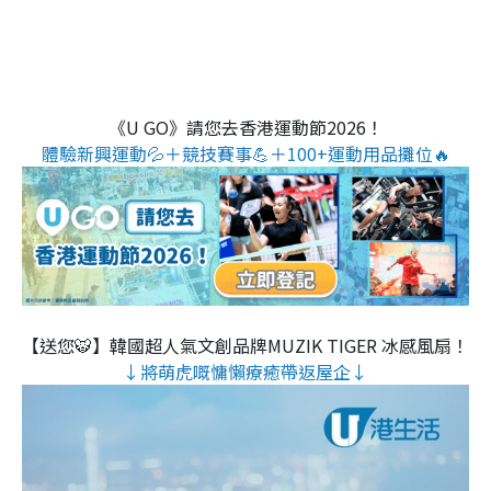
《U GO》請您去香港運動節2026！
體驗新興運動💦＋競技賽事💪＋100+運動用品攤位🔥
【送您🐯】韓國超人氣文創品牌MUZIK TIGER 冰感風扇！
↓將萌虎嘅慵懶療癒帶返屋企↓