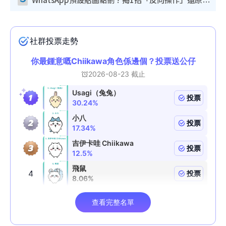
WhatsApp預設貼圖點刪？揭1招「反向操作」還原簡潔介面 附3步實測教學