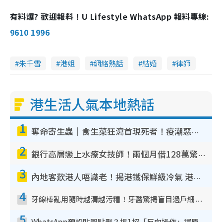
有料爆? 歡迎報料！U Lifestyle WhatsApp 報料專線:
9610 1996
朱千雪
港姐
網絡熱話
結婚
律師
港生活人氣本地熱話
1
奪命寄生蟲｜食生菜狂瀉首現死者！疫潮惡化錄1.8萬宗病例 揭洗菜3大謬誤
2
銀行高層戀上水療女技師！兩個月借128萬驚覺「沉船」沉落火海 揭背後疑似邪教操控賣淫
3
內地客歎港人唔識老！揭港鐵保鮮級冷氣 港人求放過：咪投訴
4
牙線棒亂用隨時越清越污糟！牙醫驚揭盲目過戶細菌恐致蛀牙：呢種先係日常真保養
5