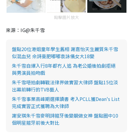
點擊圖片放大
來源：IG@朱千雪
盤點20位港姐童年學生舊相 謝嘉怡天生麗質朱千雪
似混血兒 佘詩曼肥嘟嘟袁詠儀女大18變
朱千雪自爆入行8年都冇人追 為老公婚後拍劇拒絕
與男演員拍吻戲
朱千雪唔拍劇轉戰法律界做實習大律師 盤點15位淡
出幕前轉行的TVB藝人
朱千雪事業高峰期選擇讀書 考入PCLL獲Dean's List
完成實習正式獲聘為大律師
謝安琪朱千雪麥明詩箍牙後變靚做女神 盤點圈中10
個明星箍牙前後大對比