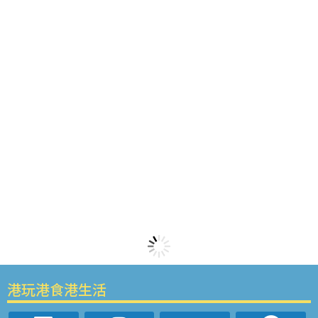
港玩港食港生活