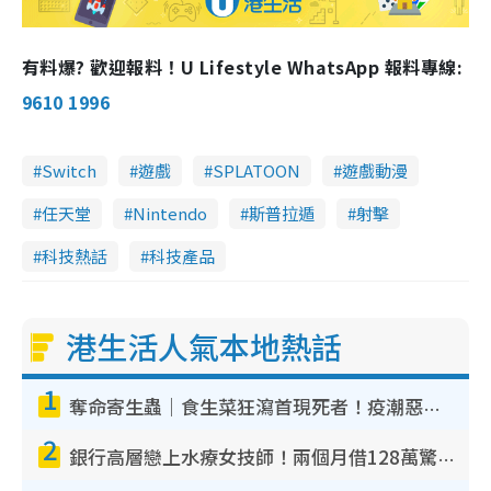
有料爆? 歡迎報料！U Lifestyle WhatsApp 報料專線:
9610 1996
Switch
遊戲
SPLATOON
遊戲動漫
任天堂
Nintendo
斯普拉遁
射擊
科技熱話
科技產品
港生活人氣本地熱話
1
奪命寄生蟲｜食生菜狂瀉首現死者！疫潮惡化錄1.8萬宗病例 揭洗菜3大謬誤
2
銀行高層戀上水療女技師！兩個月借128萬驚覺「沉船」沉落火海 揭背後疑似邪教操控賣淫