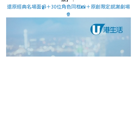
還原經典名場面📹＋30位角色同框📸＋原創限定感謝劇場
🍿