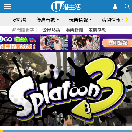
演唱會
優惠著數
玩樂情報
購物情報
熱門關鍵字：
公屋熱話
娛樂新聞
定期存款