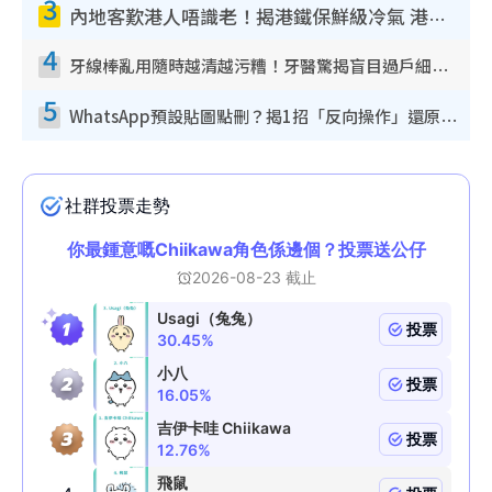
3
內地客歎港人唔識老！揭港鐵保鮮級冷氣 港人求放過：咪投訴
4
牙線棒亂用隨時越清越污糟！牙醫驚揭盲目過戶細菌恐致蛀牙：呢種先係日常真保養
5
WhatsApp預設貼圖點刪？揭1招「反向操作」還原簡潔介面 附3步實測教學