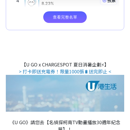
【U GO x CHARGESPOT 夏日消暑企劃⚡】
> 打卡即送充電券！限量1000張🔋送完即止 <
《U GO》請您去【名偵探柯南TV動畫播放30週年紀念
展】！