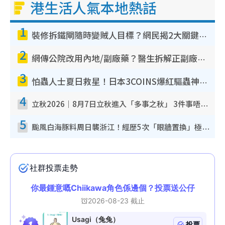
港生活人氣本地熱話
1
裝修拆鐵閘隨時變賊人目標？網民揭2大關鍵用途：裝新式等於白裝？附新舊鐵閘分別
2
網傳公院改用內地/副廠藥？醫生拆解正副廠分別 揭4類人換藥隨時出事
3
怕蟲人士夏日救星！日本3COINS爆紅驅蟲神器$45起 1招「全程免觸碰」輕鬆搞定小強
4
立秋2026｜8月7日立秋進入「多事之秋」 3件事唔做得！專家教6招開運 清枱頭／銀包納氣接好運
5
颱風白海豚料周日襲浙江！經歷5次「眼牆置換」極罕見 成登陸內地最長途颱風