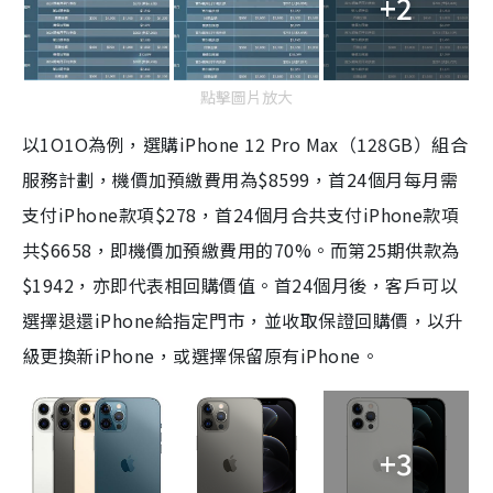
+2
點擊圖片放大
以
1O1O
為例，選購
iPhone 12 Pro Max
（
128GB
）組合
服務計劃，機價加預繳費用為
$8599
，首
24
個月每月需
支付
iPhone
款項
$278
，首
24
個月合共支付
iPhone
款項
共
$6658
，即機價加預繳費用的
70%
。而第
25
期供款為
$1942
，亦即代表相回購價值。首
24
個月後，客戶可以
選擇退還
iPhone
給指定門市，並收取保證回購價，以升
級更換新
iPhone
，或選擇保留原有
iPhone
。
+3