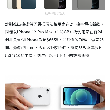
點擊圖片放大
計劃推出後提供了最抵玩法給用家在
2
年後半價換新款，
同樣以
iPhone 12 Pro Max
（
128GB
）為例用家在首
24
個月只支付
iPhone
款項
$6658
，即原價的
70%
，當第
25
個月退還
iPhone
，即可收回
$1942
，換句話說兩年只付
出
$4716
約半價，到時可以再用省下的錢換新機。