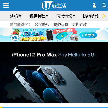
演唱會
優惠著數
玩樂情報
購物情報
熱門關鍵字：
公屋熱話
娛樂新聞
定期存款