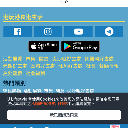
港玩港食港生活
活動展覽
市集
開倉
尖沙咀好去處
銅鑼灣好去處
元朗好去處
荃灣好去處
旺角好去處
社會
餐廳情報
戶外郊遊
社會福利
熱門類別
網民熱話
活動展覽
市集
開倉
尖沙咀好去處
銅鑼灣好去處
元朗好去處
荃灣好去處
旺角好去處
社會
U Lifestyle 會使用Cookies來改善您的網站體驗，請確定您同意
接受本網站之
私隱政策和使用條款
才可繼續瀏覽。
餐廳情報
戶外郊遊
熱門標籤
我已閱讀及同意
#UGO搵好去處
#人氣活動推介
#美食社群熱話