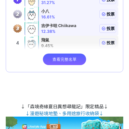
↓「森境奇緣夏日異想尋龍記」限定精品↓
↓漫遊秘境地墊、多用途旅行收納袋↓