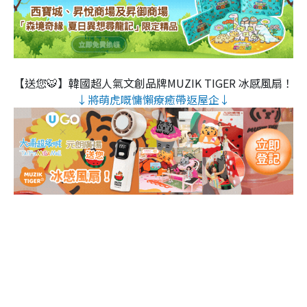
【送您🐯】韓國超人氣文創品牌MUZIK TIGER 冰感風扇！
↓將萌虎嘅慵懶療癒帶返屋企↓