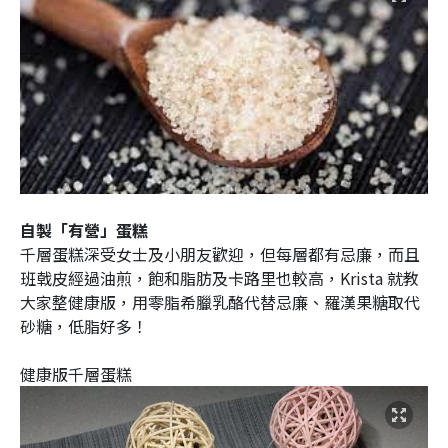
自製「有營」蛋糕
千層蛋糕深受女士及小朋友歡迎，但每層都有忌廉，而且
班戟皮經過油煎，飽和脂肪及卡路里也較高，Krista 就教
大家整健康版，用零脂希臘乳酪代替忌廉、羅漢果糖取代
砂糖，低脂好多！
健康版千層蛋糕