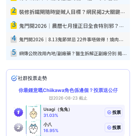
2
裝修拆鐵閘隨時變賊人目標？網民揭2大關鍵用途：裝新式等於白裝？附新舊鐵閘分別
3
鬼門開2026｜農曆七月撞正日全食特別邪？專家警告切忌做一事！揭4大禁忌+2招保平安
4
鬼門開2026｜8.13鬼節禁忌 22件事唔做得！燒肉、刺身要少食？半夜勿吹口哨/打呢個電話
5
網傳公院改用內地/副廠藥？醫生拆解正副廠分別 揭4類人換藥隨時出事