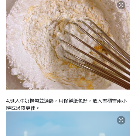
4.倒入牛奶攪勻並過篩，用保鮮紙包好，放入雪櫃雪兩小
時或過夜更佳。