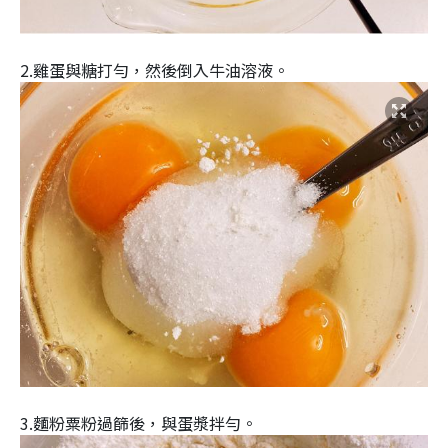
2.雞蛋與糖打勻，然後倒入牛油溶液。
3.麵粉粟粉過篩後，與蛋漿拌勻。