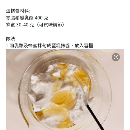
蛋糕醬材料:
零脂希臘乳酪 400 克
蜂蜜 30-40 克（可試味調節）
做法
1.將乳酪及蜂蜜拌勻成蛋糕抹醬，放入雪櫃。