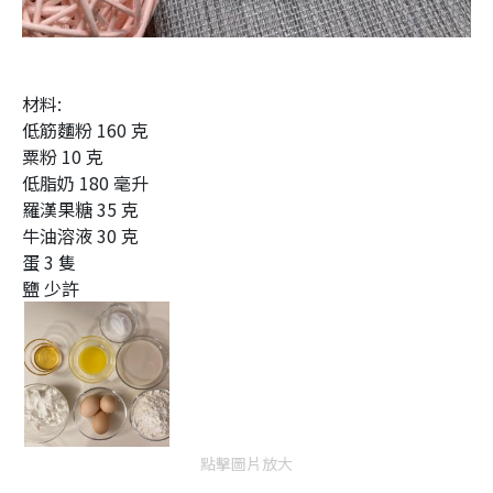
材料:
低筋麵粉 160 克
粟粉 10 克
低脂奶 180 毫升
羅漢果糖 35 克
牛油溶液 30 克
蛋 3 隻
鹽 少許
點擊圖片放大