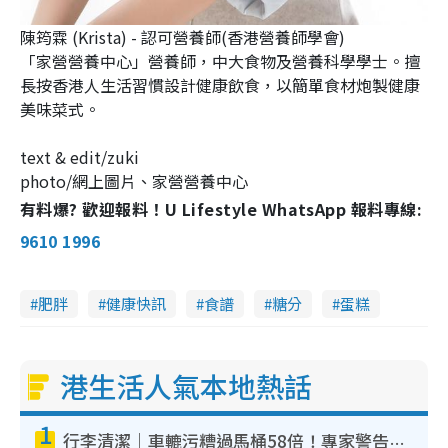
陳筠霖 (Krista) - 認可營養師(香港營養師學會)
「家營營養中心」營養師，中大食物及營養科學學士。擅
長按香港人生活習慣設計健康飲食，以簡單食材炮製健康
美味菜式。
text & edit/zuki
photo/網上圖片、家營營養中心
有料爆? 歡迎報料！U Lifestyle WhatsApp 報料專線:
9610 1996
肥胖
健康快訊
食譜
糖分
蛋糕
港生活人氣本地熱話
1
行李清潔｜車轆污糟過馬桶58倍！專家警告忌用酒精抹 教1招免污手除菌