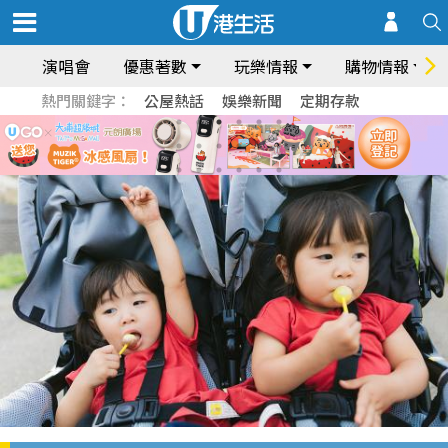
演唱會
優惠著數
玩樂情報
購物情報
熱門關鍵字：
公屋熱話
娛樂新聞
定期存款