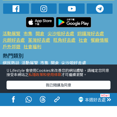
活動展覽
市集
開倉
尖沙咀好去處
銅鑼灣好去處
元朗好去處
荃灣好去處
旺角好去處
社會
餐廳情報
戶外郊遊
社會福利
熱門類別
網民熱話
活動展覽
市集
開倉
尖沙咀好去處
銅鑼灣好去處
元朗好去處
荃灣好去處
旺角好去處
社會
U Lifestyle 會使用Cookies來改善您的網站體驗，請確定您同意
接受本網站之
私隱政策和使用條款
才可繼續瀏覽。
餐廳情報
戶外郊遊
熱門標籤
我已閱讀及同意
#UGO搵好去處
#人氣活動推介
#美食社群熱話
#親子玩樂好去處
#ULifestyle應用程式
#限時搶
本週好去處
#UJetso禮物放送
#ULifestyle商戶中心
#著數
#網絡熱話
香港經濟日報版權所有©2026