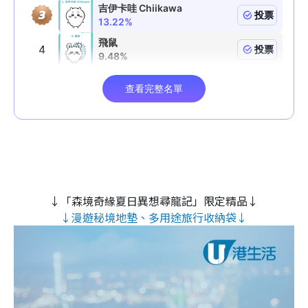
↓「森境奇緣夏日異想尋龍記」限定精品↓
↓漫遊秘境地墊、多用途旅行收納袋↓