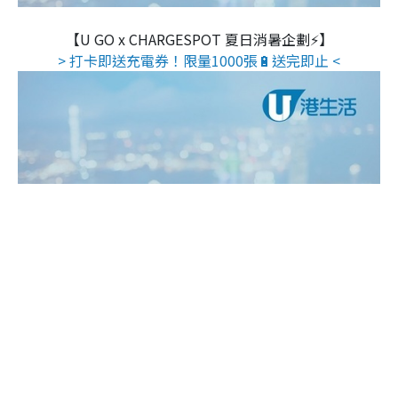
【U GO x CHARGESPOT 夏日消暑企劃⚡】
> 打卡即送充電券！限量1000張🔋送完即止 <