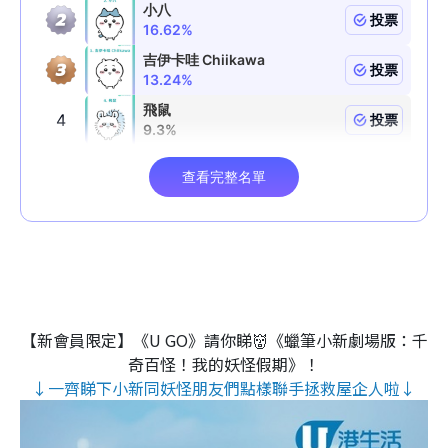
【新會員限定】《U GO》請你睇👹《蠟筆小新劇場版：千
奇百怪！我的妖怪假期》！
↓一齊睇下小新同妖怪朋友們點樣聯手拯救屋企人啦↓