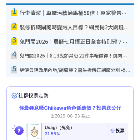
1
行李清潔｜車轆污糟過馬桶58倍！專家警告忌用酒精抹 教1招免污手除菌
2
裝修拆鐵閘隨時變賊人目標？網民揭2大關鍵用途：裝新式等於白裝？附新舊鐵閘分別
3
鬼門開2026｜農曆七月撞正日全食特別邪？專家警告切忌做一事！揭4大禁忌+2招保平安
4
鬼門開2026｜8.13鬼節禁忌 22件事唔做得！燒肉、刺身要少食？半夜勿吹口哨/打呢個電話
5
網傳公院改用內地/副廠藥？醫生拆解正副廠分別 揭4類人換藥隨時出事