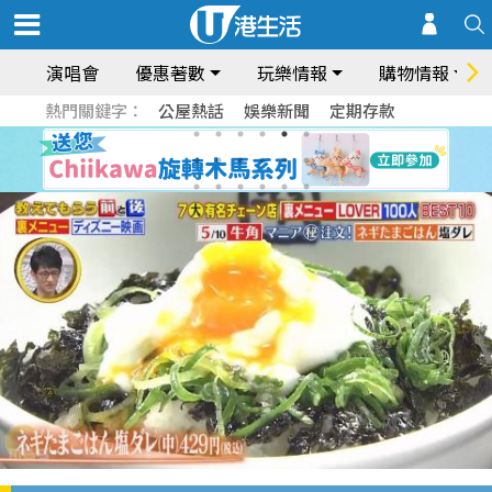
演唱會
優惠著數
玩樂情報
購物情報
熱門關鍵字：
公屋熱話
娛樂新聞
定期存款