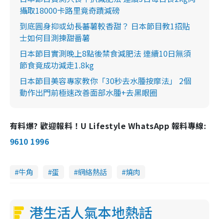
攝取18000卡路里竟奇蹟減磅
到底圓身抑或幼長蕃薯較香甜？ 日本節目教1招貼
士如何目測揀甜番薯
日本節目實測晚上8點後禁食減肥法 連續10日無須
節食竟成功減走1.8kg
日本節目美容專家教你「30秒去水腫按摩法」 2個
動作出門前極速改善面部水腫+去黑眼圈
有料爆? 歡迎報料！U Lifestyle WhatsApp 報料專線:
9610 1996
牛角
蛋
網絡熱話
燒肉
港生活人氣本地熱話