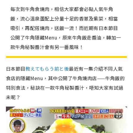
每次到牛角食燒肉，相信大家都會必點人氣牛角
飯，流心溫泉蛋配上分量十足的香蔥及紫菜，相當
吸引，再配搭燒肉，送飯一流！而近期有日本節目
公開了牛角隱藏Menu，原來牛角飯走醬油，轉加一
款牛角秘製醬汁會有另一番風味！
日本節目
教えてもらう前と後
最近有一集介紹不同人氣
食店的隱藏Menu，其中公開了牛角燒肉店——牛角飯的
特別食法，秘訣在一款牛角秘製醬汁，唔知大家有試過
未呢？