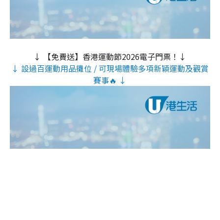
↓ 【免費送】香港運動節2026電子門票！↓
↓ 設過百運動用品攤位 / 可現場體驗多項新穎運動及觀賞
賽事🔥 ↓