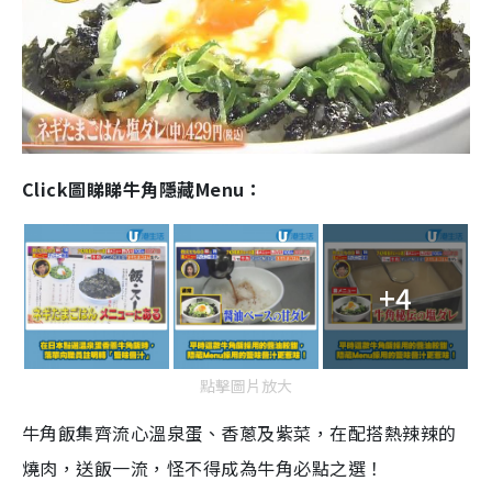
Click圖睇睇牛角隱藏Menu：
+4
點擊圖片放大
牛角飯集齊流心溫泉蛋、香蔥及紫菜，在配搭熱辣辣的
燒肉，送飯一流，怪不得成為牛角必點之選！