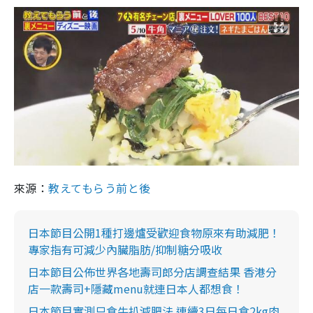
來源：
教えてもらう前と後
日本節目公開1種打邊爐受歡迎食物原來有助減肥！
專家指有可減少內臟脂肪/抑制糖分吸收
日本節目公佈世界各地壽司郎分店調查結果 香港分
店一款壽司+隱藏menu就連日本人都想食！
日本節目實測只食牛扒減肥法 連續3日每日食2kg肉