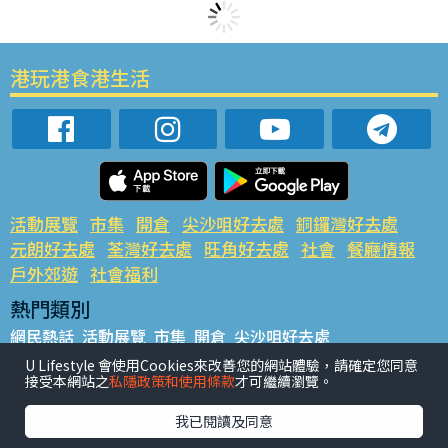
港玩港食港生活
活動展覽
市集
開倉
尖沙咀好去處
銅鑼灣好去處
元朗好去處
荃灣好去處
旺角好去處
社會
餐廳情報
戶外郊遊
社會福利
熱門類別
網民熱話
活動展覽
市集
開倉
尖沙咀好去處
銅鑼灣好去處
元朗好去處
荃灣好去處
旺角好去處
社會
U Lifestyle 會使用Cookies來改善您的網站體驗，請確定您同意
接受本網站之
私隱政策和使用條款
才可繼續瀏覽。
餐廳情報
戶外郊遊
熱門標籤
我已閱讀及同意
#UGO搵好去處
#人氣活動推介
#美食社群熱話