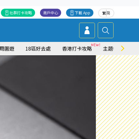
社群打卡攻略
商戶中心
下載 App
繁
简
周圍遊
18區好去處
香港打卡攻略
主題特集