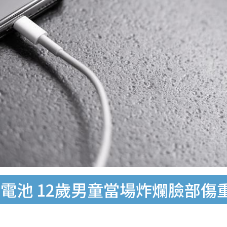
電池 12歲男童當場炸爛臉部傷