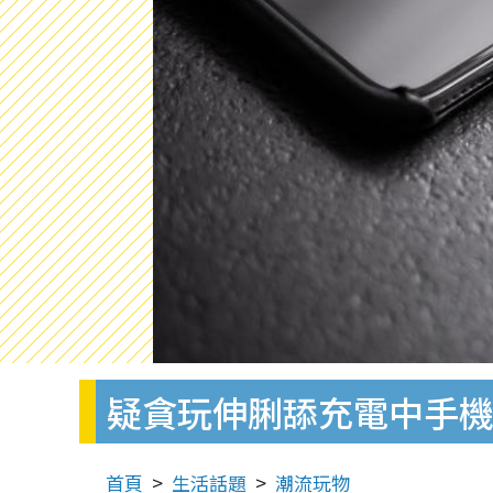
疑貪玩伸脷舔充電中手機
首頁
生活話題
潮流玩物