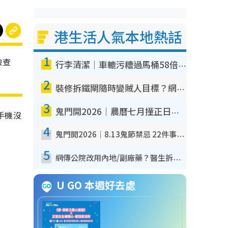
港生活人氣本地熱話
1
檢查
行李清潔｜車轆污糟過馬桶58倍！專家警告忌用酒精抹 教1招免污手除菌
2
裝修拆鐵閘隨時變賊人目標？網民揭2大關鍵用途：裝新式等於白裝？附新舊鐵閘分別
3
鬼門開2026｜農曆七月撞正日全食特別邪？專家警告切忌做一事！揭4大禁忌+2招保平安
手機沒
4
鬼門開2026｜8.13鬼節禁忌 22件事唔做得！燒肉、刺身要少食？半夜勿吹口哨/打呢個電話
5
網傳公院改用內地/副廠藥？醫生拆解正副廠分別 揭4類人換藥隨時出事
U GO 本週好去處