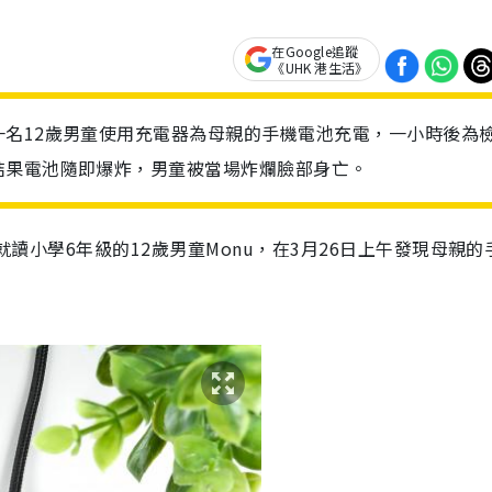
在Google追蹤
《UHK 港生活》
名12歲男童使用充電器為母親的手機電池充電，一小時後為
結果電池隨即爆炸，男童被當場炸爛臉部身亡。
就讀小學
6
年級的
12
歲男童
Monu
，在
3
月
26
日上午發現母親的