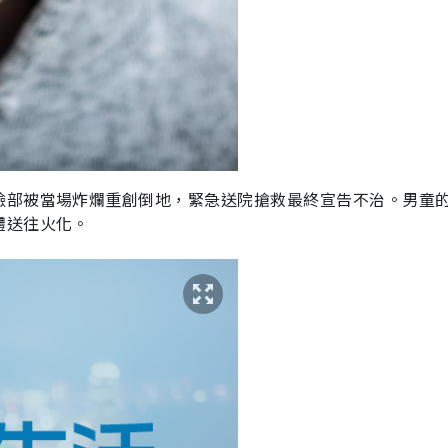
臉部被當場炸爛重創倒地，緊急送院搶救最終宣告不治。男童
體送往火化。