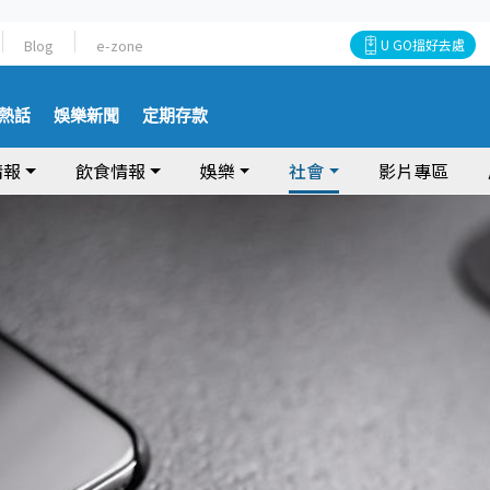
Blog
e-zone
U GO搵好去處
熱話
娛樂新聞
定期存款
情報
飲食情報
娛樂
社會
影片專區