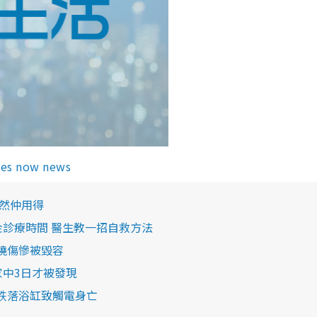
es now news
機竟然仲用得
金診療時間 醫生教一招自救方法
頰燒傷慘被毀容
家中3日才被發現
外跌落浴缸致觸電身亡