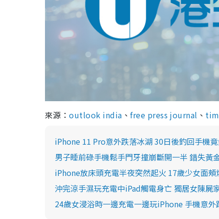
來源：
outlook india
、
free press journal
、
tim
iPhone 11 Pro意外跌落冰湖 30日後釣回手
男子睡前碌手機鬆手門牙撞崩斷開一半 錯失黃
iPhone放床頭充電半夜突然起火 17歲少女面
沖完涼手濕玩充電中iPad觸電身亡 獨居女陳屍
24歲女浸浴時一邊充電一邊玩iPhone 手機意