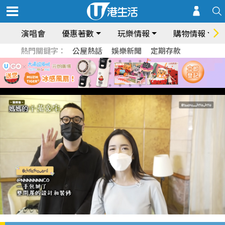
演唱會
優惠著數
玩樂情報
購物情報
熱門關鍵字：
公屋熱話
娛樂新聞
定期存款