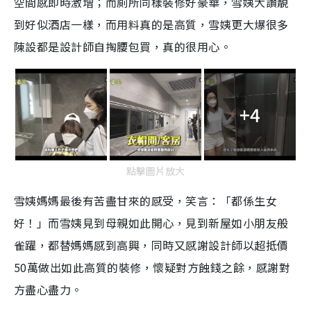
空間感即時激增；而廁所同樣裝修好豪華，雪姨大讚靚
到好似酒店一樣，而用料真的是高質，雪姨更大爆很多
陳設都是設計師自掏腰包買，真的很用心。
+4
點擊圖片放大
雪姨媽媽最後有苦盡甘來的感受，笑言：「都係生女
好！」而雪姨見到母親如此開心，見到新屋如小朋友般
雀躍，都替媽媽感到高興，同時又感謝設計師以超抵價
50萬做出如此高質的裝修，懷疑對方蝕錢之餘，感謝對
方盡心盡力。