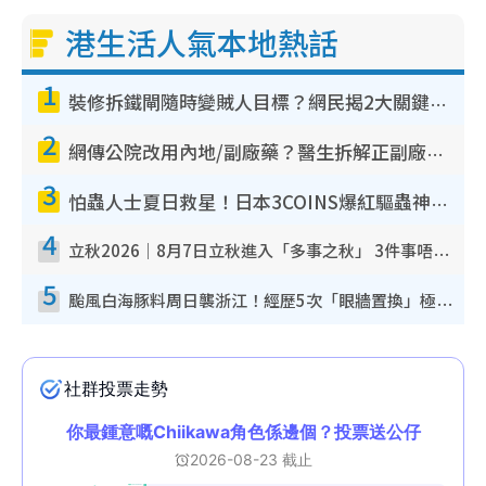
港生活人氣本地熱話
1
裝修拆鐵閘隨時變賊人目標？網民揭2大關鍵用途：裝新式等於白裝？附新舊鐵閘分別
2
網傳公院改用內地/副廠藥？醫生拆解正副廠分別 揭4類人換藥隨時出事
3
怕蟲人士夏日救星！日本3COINS爆紅驅蟲神器$45起 1招「全程免觸碰」輕鬆搞定小強
4
立秋2026｜8月7日立秋進入「多事之秋」 3件事唔做得！專家教6招開運 清枱頭／銀包納氣接好運
5
颱風白海豚料周日襲浙江！經歷5次「眼牆置換」極罕見 成登陸內地最長途颱風