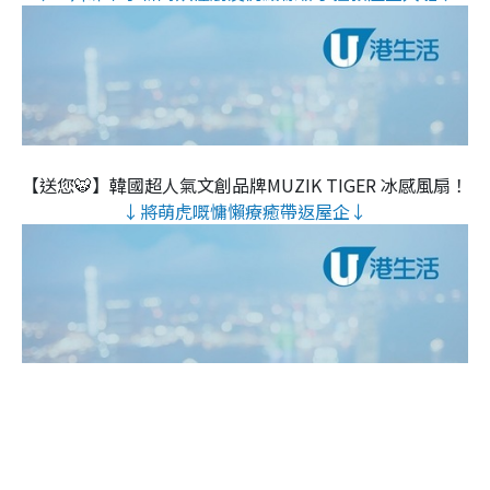
【送您🐯】韓國超人氣文創品牌MUZIK TIGER 冰感風扇！
↓將萌虎嘅慵懶療癒帶返屋企↓