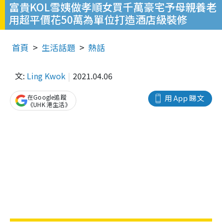
富貴KOL雪姨做孝順女買千萬豪宅予母親養老
用超平價花50萬為單位打造酒店級裝修
首頁
生活話題
熱話
文:
Ling Kwok
2021.04.06
在Google追蹤
用 App 睇文
《UHK 港生活》