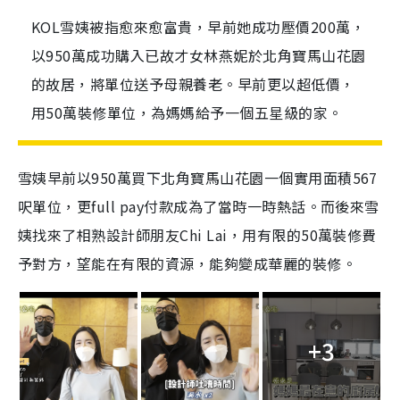
KOL雪姨被指愈來愈富貴，早前她成功壓價200萬，
以950萬成功購入已故才女林燕妮於北角寶馬山花園
的故居，將單位送予母親養老。早前更以超低價，
用50萬裝修單位，為媽媽給予一個五星級的家。
雪姨早前以950萬買下北角寶馬山花園一個實用面積567
呎單位，更full pay付款成為了當時一時熱話。而後來雪
姨找來了相熟設計師朋友Chi Lai，用有限的50萬裝修費
予對方，望能在有限的資源，能夠變成華麗的裝修。
+3