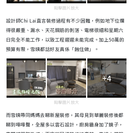
點擊圖片放大
設計師Chi Lai直言裝修過程有不少困難，例如地下位爛
得很嚴重、漏水、天花鋼筋的剝落、電梯很細和星期六
日完全不能工作，以致工程遲遲未能完成。加上50萬的
預算有限，雪姨都話好友真係「蝕住做」。
+4
點擊圖片放大
而雪姨帶同媽媽去睇新屋裝修，其母見到華麗裝修後都
睇到嘩嘩聲，全屋多以雲石設計，廚房牆身加了鏡子，