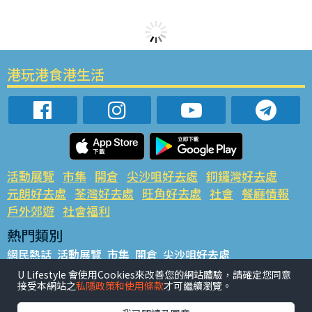
港玩港食港生活
活動展覽
市集
開倉
尖沙咀好去處
銅鑼灣好去處
元朗好去處
荃灣好去處
旺角好去處
社會
餐廳情報
戶外郊遊
社會福利
熱門類別
網民熱話
活動展覽
市集
開倉
尖沙咀好去處
銅鑼灣好去處
元朗好去處
荃灣好去處
旺角好去處
社會
U Lifestyle 會使用Cookies來改善您的網站體驗，請確定您同意
接受本網站之
私隱政策和使用條款
才可繼續瀏覽。
餐廳情報
戶外郊遊
熱門標籤