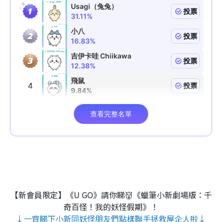
【新會員限定】《U GO》請你睇👹《蠟筆小新劇場版：千
奇百怪！我的妖怪假期》！
↓一齊睇下小新同妖怪朋友們點樣聯手拯救屋企人啦↓