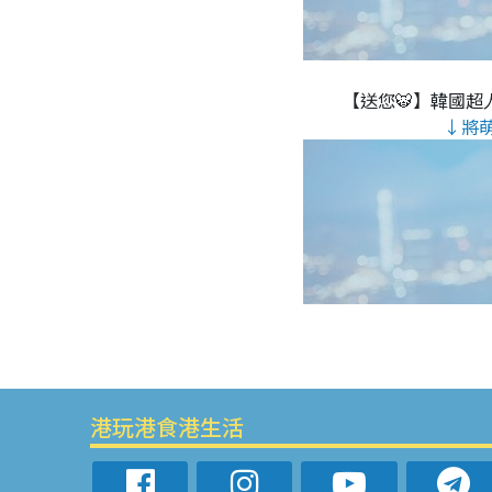
【送您🐯】韓國超人
↓將
港玩港食港生活