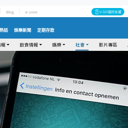
Blog
e-zone
U GO搵好去處
熱話
娛樂新聞
定期存款
情報
飲食情報
娛樂
社會
影片專區