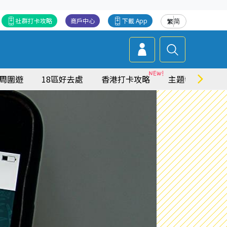
社群打卡攻略
商戶中心
下載 App
繁
简
周圍遊
18區好去處
香港打卡攻略
主題特集