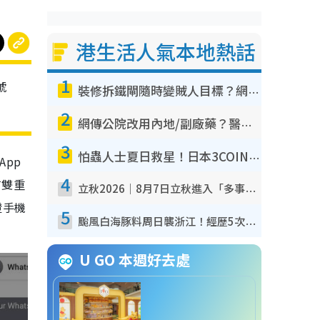
港生活人氣本地熱話
1
號
裝修拆鐵閘隨時變賊人目標？網民揭2大關鍵用途：裝新式等於白裝？附新舊鐵閘分別
2
網傳公院改用內地/副廠藥？醫生拆解正副廠分別 揭4類人換藥隨時出事
3
怕蟲人士夏日救星！日本3COINS爆紅驅蟲神器$45起 1招「全程免觸碰」輕鬆搞定小強
App
4
有雙重
立秋2026｜8月7日立秋進入「多事之秋」 3件事唔做得！專家教6招開運 清枱頭／銀包納氣接好運
證手機
5
颱風白海豚料周日襲浙江！經歷5次「眼牆置換」極罕見 成登陸內地最長途颱風
U GO 本週好去處