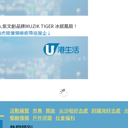
氣文創品牌MUZIK TIGER 冰感風扇！
萌虎嘅慵懶療癒帶返屋企↓
活動展覽
市集
開倉
尖沙咀好去處
銅鑼灣好去處
餐廳情報
戶外郊遊
社會福利
熱門類別