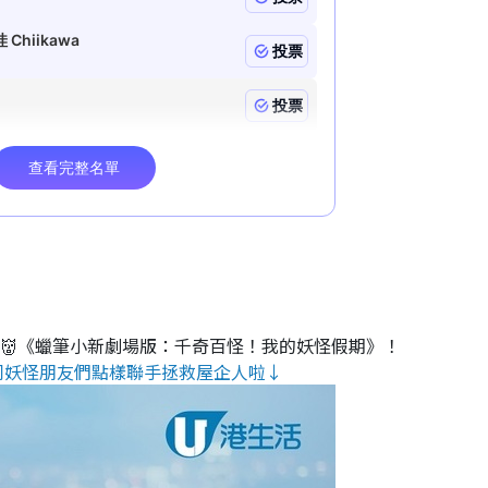
睇👹《蠟筆小新劇場版：千奇百怪！我的妖怪假期》！
同妖怪朋友們點樣聯手拯救屋企人啦↓