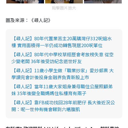
點擊圖片放大
圖及來源：《尋人記》
【尋人記】80年代置業苦主20萬購灣仔332呎縮水
樓 實用面積得一半仍成功轉售現居200呎單位
【尋人記】80年代中學校草經歷會考放榜失意 從空
少變老闆 36年後受訪紀念逝世好友
【尋人記】11歲小學生做「職業炒家」愛炒郵票 大
學讀完會計後投身金融界負責新股上市
【尋人記】當年11歲大家姐身兼母職住公屋照顧弟
妹 35年後變全職媽媽住私樓育有兩子
【尋人記】靠FB成功找回28年前肥仔 長大後近況公
開：呢一世仲有機會睇到六嚿腹肌