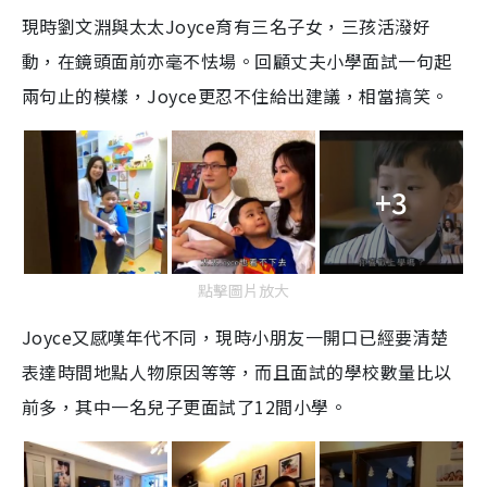
現時劉文淵與太太
Joyce
育有三名子女
，
三孩活潑好
動
，在
鏡頭面前亦毫不怯場
。
回顧丈夫小學面試一句起
兩句止的模樣，Joyce更忍不住給出建議，相當搞笑。
+3
點擊圖片放大
Joyce
又感嘆年代不同，現時小朋友一開口已經要清楚
表達時間地點人物原因等等，而且面試的學校數量比以
前多，其中一名兒子更面試了
12
間小學。