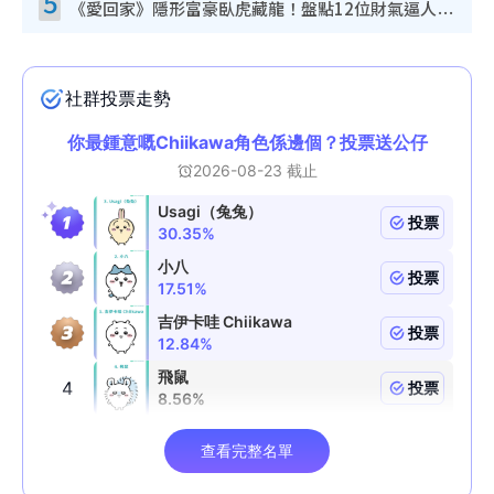
5
《愛回家》隱形富豪臥虎藏龍！盤點12位財氣逼人的有錢藝人：呢位靚女3億身家唔憂做