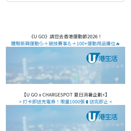
《U GO》請您去香港運動節2026！
體驗新興運動💦＋競技賽事💪＋100+運動用品攤位🔥
【U GO x CHARGESPOT 夏日消暑企劃⚡】
> 打卡即送充電券！限量1000張🔋送完即止 <