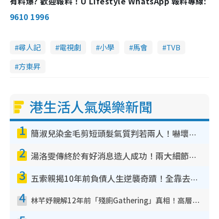
有料爆? 歡迎報料！U Lifestyle WhatsApp 報料專線:
9610 1996
尋人記
電視劇
小學
馬會
TVB
方東昇
港生活人氣娛樂新聞
1
簡淑兒染金毛剪短頭髮氣質判若兩人！嚇壞老公麥大力都認唔出：「你做咩事？」
2
湯洛雯傳終於有好消息造人成功！兩大細節曝孕味極濃惹猜測：大肚婆先會咁！
3
五索親揭10年前負債人生逆襲奇蹟！全靠去一地方轉運後即遇上馬先生
4
林芊妤親解12年前「殘廁Gathering」真相！高層解約一句話重創尊嚴至今拒返TVB