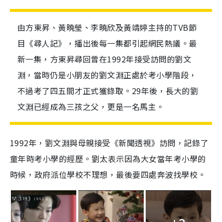
由方東昇、黃曉瑩、李曉欣及黃靖婷主持的TVB節
目《尋人記》，播出後每一集都引起網民熱議。最
新一集，方東昇尋回曾在1992年接受訪問的劉文
淵，當時仍是小朋友的劉文淵正處於考小學階段，
不過考了四五間才正式獲錄取。29年後，長大的劉
文淵已經成為三孩之父，更是一名馬主。
1992年，劉文淵與母親接受《新聞透視》訪問，記錄了
童年時考小學的經歷。劉太表示因為大女當年考小學的
時候，政府派位學校不理想，最後要四處奔波找學校。