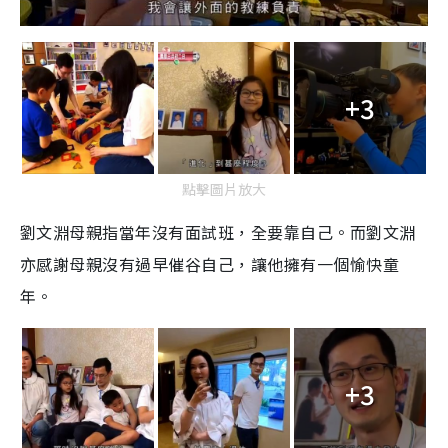
+3
點擊圖片放大
劉文淵母親指當年沒有面試班，全要靠自己。而劉文淵
亦感謝母親沒有過早催谷自己
，
讓他擁有一個愉快童
年
。
+3