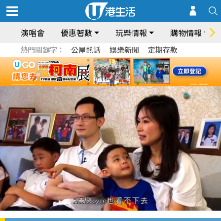
演唱會
優惠著數
玩樂情報
購物情報
熱門關鍵字：
公屋熱話
娛樂新聞
定期存款