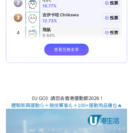
《U GO》請您去香港運動節2026！
體驗新興運動💦＋競技賽事💪＋100+運動用品攤位🔥