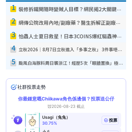
1
裝修拆鐵閘隨時變賊人目標？網民揭2大關鍵用途：裝新式等於白裝？附新舊鐵閘分別
2
網傳公院改用內地/副廠藥？醫生拆解正副廠分別 揭4類人換藥隨時出事
3
怕蟲人士夏日救星！日本3COINS爆紅驅蟲神器$45起 1招「全程免觸碰」輕鬆搞定小強
4
立秋2026｜8月7日立秋進入「多事之秋」 3件事唔做得！專家教6招開運 清枱頭／銀包納氣接好運
5
颱風白海豚料周日襲浙江！經歷5次「眼牆置換」極罕見 成登陸內地最長途颱風