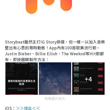
Storybeat
雖然主打
IG Story
排版，但一樣一以加入音樂
整出有心思的限時動態！
App
內有
100
首歐美流行歌，
Justin Bieber
、
Billie Eilish、The Weeknd
等
Hit
歌都
有，即按圖睇製作方法：
+4
點擊圖片放大
iOS
：
＞＞按此＜＜