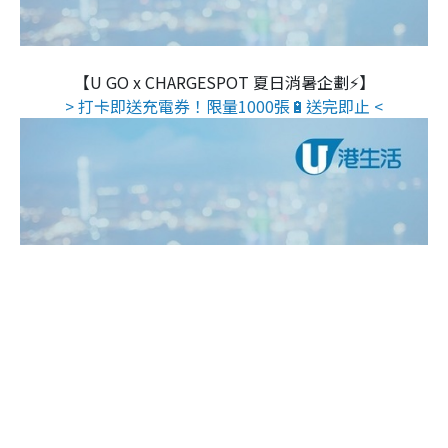
【U GO x CHARGESPOT 夏日消暑企劃⚡】
> 打卡即送充電券！限量1000張🔋送完即止 <