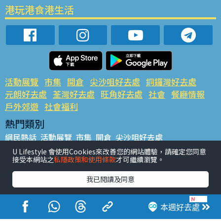
港玩港食港生活
活動展覽
市集
開倉
尖沙咀好去處
銅鑼灣好去處
元朗好去處
荃灣好去處
旺角好去處
社會
餐廳情報
戶外郊遊
社會福利
熱門類別
網民熱話
活動展覽
市集
開倉
尖沙咀好去處
銅鑼灣好去處
元朗好去處
荃灣好去處
旺角好去處
社會
U Lifestyle 會使用Cookies來改善您的網站體驗，請確定您同意
接受本網站之
私隱政策和使用條款
才可繼續瀏覽。
餐廳情報
戶外郊遊
熱門標籤
我已閱讀及同意
#UGO搵好去處
#人氣活動推介
#美食社群熱話
#親子玩樂好去處
#ULifestyle應用程式
#限時搶
本週好去處
#UJetso禮物放送
#ULifestyle商戶中心
#著數
#網絡熱話