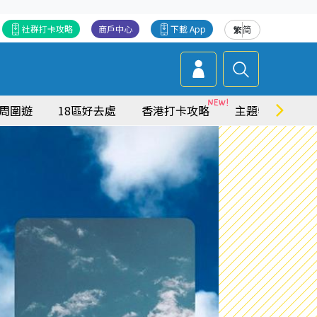
社群打卡攻略
商戶中心
下載 App
繁
简
周圍遊
18區好去處
香港打卡攻略
主題特集