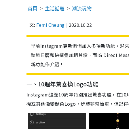
首頁
生活話題
潮流玩物
文:
Femi Cheung
2020.10.22
早前Instagram更新悄悄加入多項新功能，迎
動態日曆和快捷疊加相片鍵，而IG Direct 
新功能作介紹！
一、
10
週年驚喜換
Logo
功能
Instagram
適逢
10
周年特別推出驚喜功能，在
10
機或其他漸變顏色
Logo
，步驟非常簡單，但記得