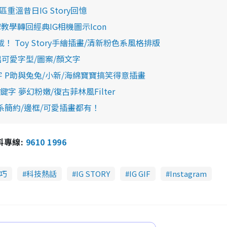
區重溫昔日IG Story回憶
驟教學轉回經典IG相機圖示Icon
圖下載！ Toy Story手繪插畫/清新粉色系風格排版
整出可愛字型/圖案/顏文字
關鍵字 P助與兔兔/小新/海綿寶寶搞笑得意插畫
關鍵字 夢幻粉嫩/復古菲林風Filter
 日系簡約/邊框/可愛插畫都有！
報料專線:
9610 1996
技巧
科技熱話
IG STORY
IG GIF
Instagram