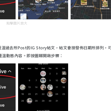
點擊圖片放大
重溫過去所
Post
的
IG Story
帖文，
帖文
會按
發佈日期所排列，
重溫
動態內
容
。
即按圖睇開啟步驟
：