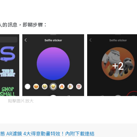
人的
訊息，
即睇
步驟
：
+2
點擊圖片放大
限時動態 AR濾鏡 4大得意動畫特效！內附下載連結