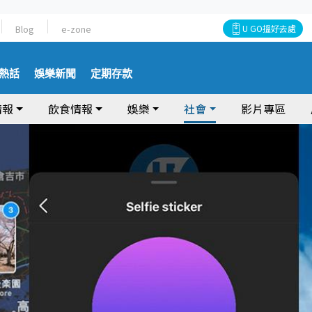
Blog
e-zone
U GO搵好去處
熱話
娛樂新聞
定期存款
情報
飲食情報
娛樂
社會
影片專區