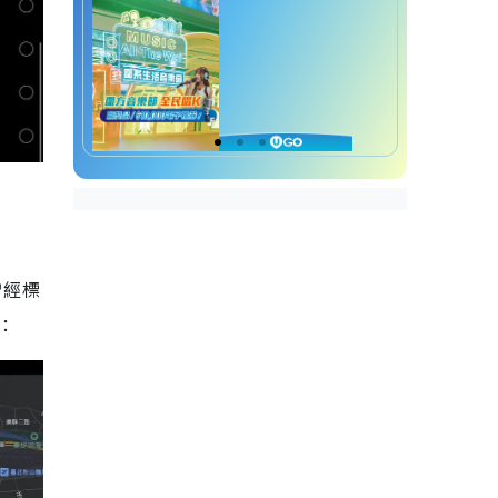
曾經標
：