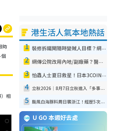
港生活人氣本地熱話
1
限時
裝修拆鐵閘隨時變賊人目標？網民揭2大關鍵用途：裝新式等於白裝？附新舊鐵閘分別
多個
2
網傳公院改用內地/副廠藥？醫生拆解正副廠分別 揭4類人換藥隨時出事
3
怕蟲人士夏日救星！日本3COINS爆紅驅蟲神器$45起 1招「全程免觸碰」輕鬆搞定小強
4
立秋2026｜8月7日立秋進入「多事之秋」 3件事唔做得！專家教6招開運 清枱頭／銀包納氣接好運
得）相
5
颱風白海豚料周日襲浙江！經歷5次「眼牆置換」極罕見 成登陸內地最長途颱風
U GO 本週好去處