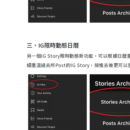
三、
IG
限時動態日曆
另一個
IG Story
限時動態新功能，可以
根
據
日曆
細重溫過去
所
Post
的
IG Story
，按進去後更可以